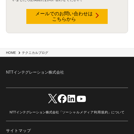
データウェアハウス
(3)
データレイク
(4)
DWH
(3)
RAG
(6)
AI
(14)
海外
(8)
ハッカソン
(6)
CES
(9)
若手
(8)
グローバル
(12)
musubiii
(6)
無線LAN
(1)
データインテグレーション
(20)
生成AI活用
(11)
海外研修
(4)
インド
(4)
メールでのお問い合わせは
こちらから
Data Governance
(1)
Data Management
(1)
Lineage
(1)
パスワード
(2)
IDaaS
(2)
ID管理
(3)
API Connect
(1)
AWS Cognito
(1)
black hat
(2)
DEFCON
(2)
BIツール
(1)
Ionic
(2)
SPSS CaDS
(1)
内部不正対策
(2)
特権ID管理
(3)
IBM App Connect
(1)
Aspera
(1)
Aspera on Cloud
(1)
CrowdStrike
(3)
IBM webMethods Integration
(1)
Mulesoft Anypoint Platform
(1)
IBM webMethods API Management
(1)
IBM API Connect
(1)
cdp
(3)
Engage Cros
(11)
動画
(5)
CES2025
(1)
OpenAI
(2)
Sora
(2)
Redshift
(1)
HOME
テクニカルブログ
どこでも学べる！あなたのためのナレッジセミナー
(5)
ECS
(1)
コンテナ
(3)
QuickSight
(1)
AI Agent
(4)
AIエージェント
(8)
Excel
(1)
iDoperation
(1)
不正アクセス
(1)
新入社員
(3)
セキュリティインシデント
(3)
インシデント
(4)
NTTインテグレーション株式会社
GenAI
(4)
USB
(1)
議事録
(1)
自動化
(1)
ISO20022
(2)
交通費精算
(9)
USBメモリ
(1)
Think
(1)
外国送金
(1)
電帳法（電子帳簿保存法）
(1)
暗号化通信プロトコル（TLS 1.3）
(1)
SDPF
(1)
RSAC2025
(1)
RSA Conference
(1)
RSAカンファレンス
(1)
セキュリティ意識
(1)
databricks
(2)
コラム
(18)
SFA
(1)
dataiku
(2)
Zscaler
(5)
Veo 3
(1)
AI動画生成
(2)
イベントレポート
(1)
Qilin
(1)
RaaS
(3)
サプライチェーン
(2)
Z-FILTER
(1)
Gemini
(2)
セキュリティ教育
(2)
未経験
(1)
MFA
(1)
データファブリック
(1)
データレイクハウスソリューション
(1)
NTTインテグレーション株式会社「
ソーシャルメディア利用規約
」について
CES 2026
(2)
ゼロトラストネットワーク
(3)
watsonx Orchestrate
(4)
Slack
(2)
wxo
(1)
プリビルドエージェント
(1)
自工会ガイドライン
(1)
脆弱性診断
(1)
SIEM
(1)
LLM
(1)
watsonx.ai
(1)
2025Zscalerアドカレンダー
(1)
サイトマップ
#2025Zscalerアドカレンダー
(1)
Red Hat OpenShift
(2)
インフラモダナイズ
(2)