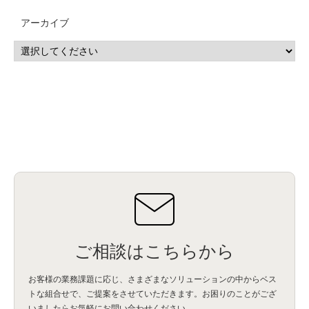
CP4D
(5)
Oracle
(1)
Snowflake
(1)
脆弱性
(2)
脆弱性調査
(4)
API
(11)
アーカイブ
IBM i
(9)
モダナイズ
(11)
RPG
(1)
HubSpot
(16)
MA
(24)
営業支援
(2)
マーケティングオートメーション
(13)
SASE
(11)
データ利活用
(2)
GWS
(2)
AppSheet
(1)
Cloud Identity
(1)
Google Meet
(1)
Unica
(1)
メール配信
(1)
グループウェア
(1)
サスティナビリティ
(1)
脱炭素
(1)
SSE
(1)
Db2
(1)
Db2WoC
(1)
Db2Warehouse
(1)
Db2wh
(1)
IIAS
(1)
ランサムウェア
(13)
ARM
(5)
ChatGPT
(3)
EDR
(9)
セキュリティアリーナ
(2)
ローカル5G
(3)
無線
(4)
ETL
(3)
IICS
(5)
illumio
(6)
マイクロセグメンテーション
(6)
サイバー攻撃
(9)
AWS
(13)
SPSS
(2)
SPSS Modeler
(4)
ライセンス
(1)
データ分析
(3)
タブレット端末サービス
(1)
BigQuery
(1)
CRM
(9)
HubSpot CRM
(6)
ServiceNow
(4)
試験対策
(2)
ギガらく5G
(2)
BigFix
(4)
情報漏えい
(2)
内部不正
(5)
エンドポイント管理
(2)
Netskope
(4)
DLP
(2)
IBM Cloud Pak for Data
(2)
BMS
(1)
導入
(1)
プロセス
(1)
標準化
(1)
コールセンター
(1)
AI OCR
(1)
オンプレミス型
(1)
クラウド型
(1)
IDMC
(2)
DataStage
(5)
Web-EDI
(1)
DX化
(3)
Web API
(1)
# IDMC
(1)
# IICS
(1)
NICMA
(1)
製造業
(3)
プロトコル
(1)
Tableau
(2)
ペーパーレス
(1)
AI-OCR
(1)
BPO
(1)
FAX
(1)
FAX受注
(1)
自動連携
(2)
効率化
(2)
BI
(5)
金融
(1)
比較
(1)
情報漏洩
(6)
CSPM
(1)
設定ミス
(1)
PSTNマイグレ
(1)
2024年問題
(1)
ご相談はこちらから
ISDN終了
(1)
Guardium
(3)
海外イベント
(4)
イベント
(1)
AI for Security
(1)
Security for AI
(1)
RSAC2024
(1)
RSA Conference 2024
(1)
パッチ管理
(3)
資産管理
(1)
ILMT
(1)
IT資産管理
(2)
サブキャパシティーライセンス
(1)
お客様の業務課題に応じ、さまざまなソリューションの中からベス
Flexera
(1)
MQ
(1)
データ連携
(1)
Verify
(5)
watsonx
(16)
生成AI
(26)
トな組合せで、
ご提案をさせていただきます。お困りのことがござ
Wi-Fi
(1)
データレイクハウス
(5)
watsonx.data
(3)
データベース
(3)
いましたらお気軽にお問い合わせください。