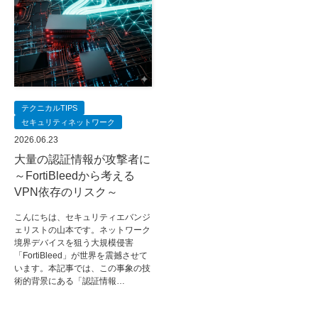
テクニカルTIPS
セキュリティネットワーク
2026.06.23
大量の認証情報が攻撃者に
～FortiBleedから考える
VPN依存のリスク～
こんにちは、セキュリティエバンジ
ェリストの山本です。ネットワーク
境界デバイスを狙う大規模侵害
「FortiBleed」が世界を震撼させて
います。本記事では、この事象の技
術的背景にある「認証情報…