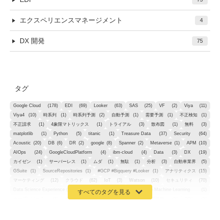
エクスペリエンスマネージメント
4
DX 開発
75
タグ
Google Cloud
(178)
EDI
(69)
Looker
(63)
SAS
(25)
VF
(2)
Viya
(11)
Viya4
(10)
時系列
(1)
時系列予測
(2)
自動予測
(1)
需要予測
(1)
不正検知
(1)
不正請求
(1)
4象限マトリックス
(1)
トライアル
(3)
散布図
(1)
無料
(3)
matplotlib
(1)
Python
(5)
titanic
(1)
Treasure Data
(37)
Security
(64)
Acoustic
(20)
DB
(6)
DR
(2)
google
(8)
Spanner
(2)
Metaverse
(1)
APM
(10)
AIOps
(24)
GoogleCloudPlatform
(4)
ibm-cloud
(4)
Data
(3)
DX
(19)
カイゼン
(1)
サーバーレス
(1)
ムダ
(1)
無駄
(1)
分析
(3)
自動車業界
(5)
GSuite
(1)
SourceRepositories
(1)
#GCP #Bigquery #Looker
(1)
アナリティクス
(15)
マーケティング
(12)
クラウド
(62)
IoT
(3)
Watson
(10)
セキュリティ
(70)
Data Science Experience (DSX)
(1)
Spark
(1)
Watson Machine Learning
(1)
オープンソース
(1)
チーム分析
(1)
機械学習
(3)
深層学習
(1)
DDI
(1)
QRadar
(1)
SOC
(2)
セキュリティ監視サービス
(3)
標的型サイバー攻撃対策
(1)
MSP
(15)
Google Workspace
(5)
量子コンピューティング
(1)
IBM
(3)
Quantum
(2)