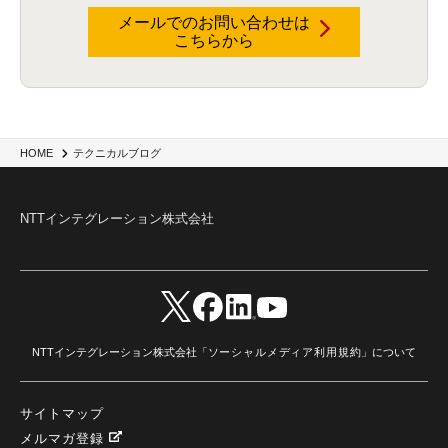
データインテグレーション
(20)
生成AI活用
(11)
海外研修
(4)
インド
(4)
メールでのお問い合わせは
こちらから
Data Governance
(1)
Data Management
(1)
Lineage
(1)
パスワード
(2)
IDaaS
(2)
ID管理
(3)
API Connect
(1)
AWS Cognito
(1)
black hat
(2)
DEFCON
(2)
BIツール
(1)
Ionic
(2)
SPSS CaDS
(1)
内部不正対策
(2)
特権ID管理
(3)
IBM App Connect
(1)
Aspera
(1)
Aspera on Cloud
(1)
CrowdStrike
(3)
IBM webMethods Integration
(1)
Mulesoft Anypoint Platform
(1)
IBM webMethods API Management
(1)
IBM API Connect
(1)
cdp
(3)
Engage Cros
(11)
動画
(5)
CES2025
(1)
OpenAI
(2)
Sora
(2)
Redshift
(1)
HOME
テクニカルブログ
どこでも学べる！あなたのためのナレッジセミナー
(5)
ECS
(1)
コンテナ
(3)
QuickSight
(1)
AI Agent
(4)
AIエージェント
(8)
Excel
(1)
iDoperation
(1)
不正アクセス
(1)
新入社員
(3)
セキュリティインシデント
(3)
インシデント
(4)
NTTインテグレーション株式会社
GenAI
(4)
USB
(1)
議事録
(1)
自動化
(1)
ISO20022
(2)
交通費精算
(9)
USBメモリ
(1)
Think
(1)
外国送金
(1)
電帳法（電子帳簿保存法）
(1)
暗号化通信プロトコル（TLS 1.3）
(1)
SDPF
(1)
RSAC2025
(1)
RSA Conference
(1)
RSAカンファレンス
(1)
セキュリティ意識
(1)
databricks
(2)
コラム
(18)
SFA
(1)
dataiku
(2)
Zscaler
(5)
Veo 3
(1)
AI動画生成
(2)
イベントレポート
(1)
Qilin
(1)
RaaS
(3)
サプライチェーン
(2)
Z-FILTER
(1)
Gemini
(2)
セキュリティ教育
(2)
未経験
(1)
MFA
(1)
データファブリック
(1)
データレイクハウスソリューション
(1)
NTTインテグレーション株式会社「
ソーシャルメディア利用規約
」について
CES 2026
(2)
ゼロトラストネットワーク
(3)
watsonx Orchestrate
(4)
Slack
(2)
wxo
(1)
プリビルドエージェント
(1)
自工会ガイドライン
(1)
脆弱性診断
(1)
SIEM
(1)
LLM
(1)
watsonx.ai
(1)
2025Zscalerアドカレンダー
(1)
サイトマップ
#2025Zscalerアドカレンダー
(1)
Red Hat OpenShift
(2)
インフラモダナイズ
(2)
脱VMware
(2)
サイバーセキュリティ
(2)
IBM Cloud
(1)
Alteryx
(5)
Project BOB
(2)
メルマガ登録