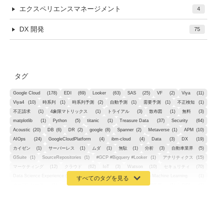
エクスペリエンスマネージメント
4
DX 開発
75
タグ
Google Cloud
(178)
EDI
(69)
Looker
(63)
SAS
(25)
VF
(2)
Viya
(11)
Viya4
(10)
時系列
(1)
時系列予測
(2)
自動予測
(1)
需要予測
(1)
不正検知
(1)
不正請求
(1)
4象限マトリックス
(1)
トライアル
(3)
散布図
(1)
無料
(3)
matplotlib
(1)
Python
(5)
titanic
(1)
Treasure Data
(37)
Security
(64)
Acoustic
(20)
DB
(6)
DR
(2)
google
(8)
Spanner
(2)
Metaverse
(1)
APM
(10)
AIOps
(24)
GoogleCloudPlatform
(4)
ibm-cloud
(4)
Data
(3)
DX
(19)
カイゼン
(1)
サーバーレス
(1)
ムダ
(1)
無駄
(1)
分析
(3)
自動車業界
(5)
GSuite
(1)
SourceRepositories
(1)
#GCP #Bigquery #Looker
(1)
アナリティクス
(15)
マーケティング
(12)
クラウド
(62)
IoT
(3)
Watson
(10)
セキュリティ
(70)
Data Science Experience (DSX)
(1)
Spark
(1)
Watson Machine Learning
(1)
オープンソース
(1)
チーム分析
(1)
機械学習
(3)
深層学習
(1)
DDI
(1)
QRadar
(1)
SOC
(2)
セキュリティ監視サービス
(3)
標的型サイバー攻撃対策
(1)
MSP
(15)
Google Workspace
(5)
量子コンピューティング
(1)
IBM
(3)
Quantum
(2)
CP4D
(5)
Oracle
(1)
Snowflake
(1)
脆弱性
(2)
脆弱性調査
(4)
API
(11)