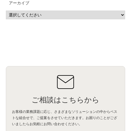
アーカイブ
IBM i
(9)
モダナイズ
(11)
RPG
(1)
HubSpot
(16)
MA
(24)
営業支援
(2)
マーケティングオートメーション
(13)
SASE
(11)
データ利活用
(2)
GWS
(2)
AppSheet
(1)
Cloud Identity
(1)
Google Meet
(1)
Unica
(1)
メール配信
(1)
グループウェア
(1)
サスティナビリティ
(1)
脱炭素
(1)
SSE
(1)
Db2
(1)
Db2WoC
(1)
Db2Warehouse
(1)
Db2wh
(1)
IIAS
(1)
ランサムウェア
(13)
ARM
(5)
ChatGPT
(3)
EDR
(9)
セキュリティアリーナ
(2)
ローカル5G
(3)
無線
(4)
ETL
(3)
IICS
(5)
illumio
(6)
マイクロセグメンテーション
(6)
サイバー攻撃
(9)
AWS
(13)
SPSS
(2)
SPSS Modeler
(4)
ライセンス
(1)
データ分析
(3)
タブレット端末サービス
(1)
BigQuery
(1)
CRM
(9)
HubSpot CRM
(6)
ServiceNow
(4)
試験対策
(2)
ギガらく5G
(2)
BigFix
(4)
情報漏えい
(2)
内部不正
(5)
エンドポイント管理
(2)
Netskope
(4)
DLP
(2)
IBM Cloud Pak for Data
(2)
BMS
(1)
導入
(1)
プロセス
(1)
標準化
(1)
コールセンター
(1)
AI OCR
(1)
オンプレミス型
(1)
クラウド型
(1)
IDMC
(2)
DataStage
(5)
Web-EDI
(1)
DX化
(3)
Web API
(1)
# IDMC
(1)
# IICS
(1)
NICMA
(1)
製造業
(3)
プロトコル
(1)
Tableau
(2)
ペーパーレス
(1)
AI-OCR
(1)
BPO
(1)
FAX
(1)
FAX受注
(1)
自動連携
(2)
効率化
(2)
BI
(5)
金融
(1)
比較
(1)
情報漏洩
(6)
CSPM
(1)
設定ミス
(1)
PSTNマイグレ
(1)
2024年問題
(1)
ご相談はこちらから
ISDN終了
(1)
Guardium
(3)
海外イベント
(4)
イベント
(1)
AI for Security
(1)
Security for AI
(1)
RSAC2024
(1)
RSA Conference 2024
(1)
パッチ管理
(3)
資産管理
(1)
ILMT
(1)
IT資産管理
(2)
サブキャパシティーライセンス
(1)
お客様の業務課題に応じ、さまざまなソリューションの中からベス
Flexera
(1)
MQ
(1)
データ連携
(1)
Verify
(5)
watsonx
(16)
生成AI
(26)
トな組合せで、
ご提案をさせていただきます。お困りのことがござ
Wi-Fi
(1)
データレイクハウス
(5)
watsonx.data
(3)
データベース
(3)
いましたらお気軽にお問い合わせください。
データウェアハウス
(3)
データレイク
(4)
DWH
(3)
RAG
(6)
AI
(14)
海外
(8)
ハッカソン
(6)
CES
(9)
若手
(8)
グローバル
(12)
musubiii
(6)
無線LAN
(1)