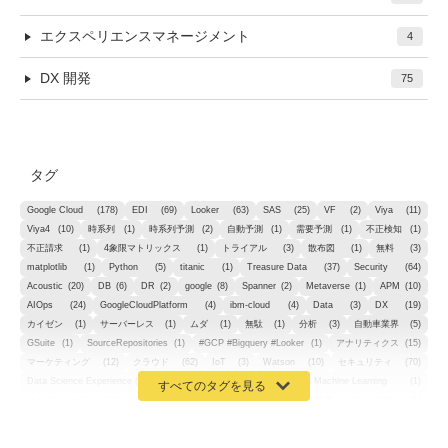
エクスペリエンスマネージメント
4
DX 開発
75
タグ
Google Cloud
(178)
EDI
(69)
Looker
(63)
SAS
(25)
VF
(2)
Viya
(11)
Viya4
(10)
時系列
(1)
時系列予測
(2)
自動予測
(1)
需要予測
(1)
不正検知
(1)
不正請求
(1)
4象限マトリックス
(1)
トライアル
(3)
散布図
(1)
無料
(3)
matplotlib
(1)
Python
(5)
titanic
(1)
Treasure Data
(37)
Security
(64)
Acoustic
(20)
DB
(6)
DR
(2)
google
(8)
Spanner
(2)
Metaverse
(1)
APM
(10)
AIOps
(24)
GoogleCloudPlatform
(4)
ibm-cloud
(4)
Data
(3)
DX
(19)
カイゼン
(1)
サーバーレス
(1)
ムダ
(1)
無駄
(1)
分析
(3)
自動車業界
(5)
GSuite
(1)
SourceRepositories
(1)
#GCP #Bigquery #Looker
(1)
アナリティクス
(15)
マーケティング
(12)
クラウド
(62)
IoT
(3)
Watson
(10)
セキュリティ
(70)
Data Science Experience (DSX)
(1)
Spark
(1)
Watson Machine Learning
(1)
オープンソース
(1)
チーム分析
(1)
機械学習
(3)
深層学習
(1)
DDI
(1)
QRadar
(1)
SOC
(2)
セキュリティ監視サービス
(3)
標的型サイバー攻撃対策
(1)
MSP
(15)
Google Workspace
(5)
量子コンピューティング
(1)
IBM
(3)
Quantum
(2)