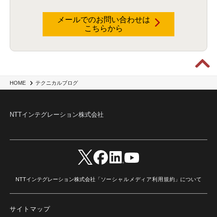
ハッカソン
(6)
CES
(9)
若手
(8)
グローバル
(12)
musubiii
(6)
無線LAN
(1)
データインテグレーション
(20)
生成AI活用
(11)
海外研修
(4)
インド
(4)
メールでのお問い合わせは
こちらから
Data Governance
(1)
Data Management
(1)
Lineage
(1)
パスワード
(2)
IDaaS
(2)
ID管理
(3)
API Connect
(1)
AWS Cognito
(1)
black hat
(2)
DEFCON
(2)
BIツール
(1)
Ionic
(2)
SPSS CaDS
(1)
内部不正対策
(2)
特権ID管理
(3)
IBM App Connect
(1)
Aspera
(1)
Aspera on Cloud
(1)
CrowdStrike
(3)
IBM webMethods Integration
(1)
Mulesoft Anypoint Platform
(1)
IBM webMethods API Management
(1)
IBM API Connect
(1)
cdp
(3)
Engage Cros
(11)
動画
(5)
CES2025
(1)
OpenAI
(2)
Sora
(2)
Redshift
(1)
HOME
テクニカルブログ
どこでも学べる！あなたのためのナレッジセミナー
(5)
ECS
(1)
コンテナ
(3)
QuickSight
(1)
AI Agent
(4)
AIエージェント
(8)
Excel
(1)
iDoperation
(1)
不正アクセス
(1)
新入社員
(3)
セキュリティインシデント
(3)
インシデント
(4)
NTTインテグレーション株式会社
GenAI
(4)
USB
(1)
議事録
(1)
自動化
(1)
ISO20022
(2)
交通費精算
(9)
USBメモリ
(1)
Think
(1)
外国送金
(1)
電帳法（電子帳簿保存法）
(1)
暗号化通信プロトコル（TLS 1.3）
(1)
SDPF
(1)
RSAC2025
(1)
RSA Conference
(1)
RSAカンファレンス
(1)
セキュリティ意識
(1)
databricks
(2)
コラム
(18)
SFA
(1)
dataiku
(2)
Zscaler
(5)
Veo 3
(1)
AI動画生成
(2)
イベントレポート
(1)
Qilin
(1)
RaaS
(3)
サプライチェーン
(2)
Z-FILTER
(1)
Gemini
(2)
セキュリティ教育
(2)
未経験
(1)
MFA
(1)
データファブリック
(1)
データレイクハウスソリューション
(1)
NTTインテグレーション株式会社「
ソーシャルメディア利用規約
」について
CES 2026
(2)
ゼロトラストネットワーク
(3)
watsonx Orchestrate
(4)
Slack
(2)
wxo
(1)
プリビルドエージェント
(1)
自工会ガイドライン
(1)
脆弱性診断
(1)
SIEM
(1)
LLM
(1)
watsonx.ai
(1)
2025Zscalerアドカレンダー
(1)
サイトマップ
#2025Zscalerアドカレンダー
(1)
Red Hat OpenShift
(2)
インフラモダナイズ
(2)