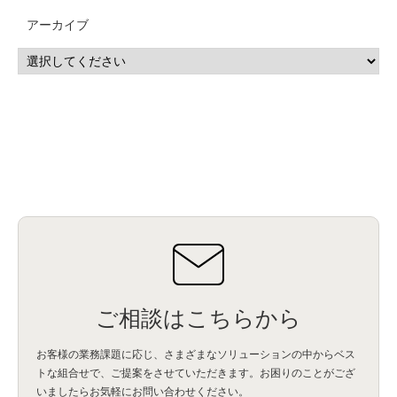
CP4D
(5)
Oracle
(1)
Snowflake
(1)
脆弱性
(2)
脆弱性調査
(4)
API
(11)
アーカイブ
IBM i
(9)
モダナイズ
(11)
RPG
(1)
HubSpot
(16)
MA
(24)
営業支援
(2)
マーケティングオートメーション
(13)
SASE
(11)
データ利活用
(2)
GWS
(2)
AppSheet
(1)
Cloud Identity
(1)
Google Meet
(1)
Unica
(1)
メール配信
(1)
グループウェア
(1)
サスティナビリティ
(1)
脱炭素
(1)
SSE
(1)
Db2
(1)
Db2WoC
(1)
Db2Warehouse
(1)
Db2wh
(1)
IIAS
(1)
ランサムウェア
(13)
ARM
(5)
ChatGPT
(3)
EDR
(9)
セキュリティアリーナ
(2)
ローカル5G
(3)
無線
(4)
ETL
(3)
IICS
(5)
illumio
(6)
マイクロセグメンテーション
(6)
サイバー攻撃
(9)
AWS
(13)
SPSS
(2)
SPSS Modeler
(4)
ライセンス
(1)
データ分析
(3)
タブレット端末サービス
(1)
BigQuery
(1)
CRM
(9)
HubSpot CRM
(6)
ServiceNow
(4)
試験対策
(2)
ギガらく5G
(2)
BigFix
(4)
情報漏えい
(2)
内部不正
(5)
エンドポイント管理
(2)
Netskope
(4)
DLP
(2)
IBM Cloud Pak for Data
(2)
BMS
(1)
導入
(1)
プロセス
(1)
標準化
(1)
コールセンター
(1)
AI OCR
(1)
オンプレミス型
(1)
クラウド型
(1)
IDMC
(2)
DataStage
(5)
Web-EDI
(1)
DX化
(3)
Web API
(1)
# IDMC
(1)
# IICS
(1)
NICMA
(1)
製造業
(3)
プロトコル
(1)
Tableau
(2)
ペーパーレス
(1)
AI-OCR
(1)
BPO
(1)
FAX
(1)
FAX受注
(1)
自動連携
(2)
効率化
(2)
BI
(5)
金融
(1)
比較
(1)
情報漏洩
(6)
CSPM
(1)
設定ミス
(1)
PSTNマイグレ
(1)
2024年問題
(1)
ご相談はこちらから
ISDN終了
(1)
Guardium
(3)
海外イベント
(4)
イベント
(1)
AI for Security
(1)
Security for AI
(1)
RSAC2024
(1)
RSA Conference 2024
(1)
パッチ管理
(3)
資産管理
(1)
ILMT
(1)
IT資産管理
(2)
サブキャパシティーライセンス
(1)
お客様の業務課題に応じ、さまざまなソリューションの中からベス
Flexera
(1)
MQ
(1)
データ連携
(1)
Verify
(5)
watsonx
(16)
生成AI
(26)
トな組合せで、
ご提案をさせていただきます。お困りのことがござ
Wi-Fi
(1)
データレイクハウス
(5)
watsonx.data
(3)
データベース
(3)
いましたらお気軽にお問い合わせください。
データウェアハウス
(3)
データレイク
(4)
DWH
(3)
RAG
(6)
AI
(14)
海外
(8)