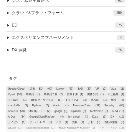
システム運用最適化
62
クラウド&プラットフォーム
259
EDI
75
エクスペリエンスマネージメント
4
DX 開発
75
タグ
Google Cloud
(178)
EDI
(69)
Looker
(63)
SAS
(25)
VF
(2)
Viya
(11)
Viya4
(10)
時系列
(1)
時系列予測
(2)
自動予測
(1)
需要予測
(1)
不正検知
(1)
不正請求
(1)
4象限マトリックス
(1)
トライアル
(3)
散布図
(1)
無料
(3)
matplotlib
(1)
Python
(5)
titanic
(1)
Treasure Data
(37)
Security
(64)
Acoustic
(20)
DB
(6)
DR
(2)
google
(8)
Spanner
(2)
Metaverse
(1)
APM
(10)
AIOps
(24)
GoogleCloudPlatform
(4)
ibm-cloud
(4)
Data
(3)
DX
(19)
カイゼン
(1)
サーバーレス
(1)
ムダ
(1)
無駄
(1)
分析
(3)
自動車業界
(5)
GSuite
(1)
SourceRepositories
(1)
#GCP #Bigquery #Looker
(1)
アナリティクス
(15)