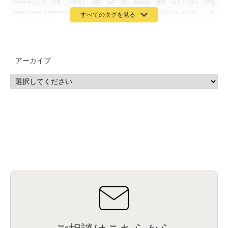
マーケティング
(12)
クラウド
(62)
IoT
(3)
Watson
(10)
セキュリティ
(70)
Data Science Experience (DSX)
(1)
Spark
(1)
Watson Machine Learning
(1)
オープンソース
(1)
チーム分析
(1)
機械学習
(3)
深層学習
(1)
DDI
(1)
QRadar
(1)
SOC
(2)
セキュリティ監視サービス
(3)
標的型サイバー攻撃対策
(1)
MSP
(15)
Google Workspace
(5)
量子コンピューティング
(1)
IBM
(3)
Quantum
(2)
CP4D
(5)
Oracle
(1)
Snowflake
(1)
脆弱性
(2)
脆弱性調査
(4)
API
(11)
アーカイブ
IBM i
(9)
モダナイズ
(11)
RPG
(1)
HubSpot
(16)
MA
(24)
営業支援
(2)
マーケティングオートメーション
(13)
SASE
(11)
データ利活用
(2)
GWS
(2)
AppSheet
(1)
Cloud Identity
(1)
Google Meet
(1)
Unica
(1)
メール配信
(1)
グループウェア
(1)
サスティナビリティ
(1)
脱炭素
(1)
SSE
(1)
Db2
(1)
Db2WoC
(1)
Db2Warehouse
(1)
Db2wh
(1)
IIAS
(1)
ランサムウェア
(13)
ARM
(5)
ChatGPT
(3)
EDR
(9)
セキュリティアリーナ
(2)
ローカル5G
(3)
無線
(4)
ETL
(3)
IICS
(5)
illumio
(6)
マイクロセグメンテーション
(6)
サイバー攻撃
(9)
AWS
(13)
SPSS
(2)
SPSS Modeler
(4)
ライセンス
(1)
データ分析
(3)
タブレット端末サービス
(1)
BigQuery
(1)
CRM
(9)
HubSpot CRM
(6)
ServiceNow
(4)
試験対策
(2)
ギガらく5G
(2)
BigFix
(4)
情報漏えい
(2)
内部不正
(5)
エンドポイント管理
(2)
Netskope
(4)
DLP
(2)
IBM Cloud Pak for Data
(2)
BMS
(1)
導入
(1)
プロセス
(1)
標準化
(1)
コールセンター
(1)
AI OCR
(1)
オンプレミス型
(1)
クラウド型
(1)
IDMC
(2)
DataStage
(5)
Web-EDI
(1)
DX化
(3)
Web API
(1)
# IDMC
(1)
# IICS
(1)
NICMA
(1)
製造業
(3)
プロトコル
(1)
Tableau
(2)
ペーパーレス
(1)
AI-OCR
(1)
BPO
(1)
FAX
(1)
FAX受注
(1)
自動連携
(2)
効率化
(2)
BI
(5)
金融
(1)
比較
(1)
情報漏洩
(6)
CSPM
(1)
設定ミス
(1)
PSTNマイグレ
(1)
2024年問題
(1)
ISDN終了
(1)
Guardium
(3)
海外イベント
(4)
イベント
(1)
AI for Security
(1)