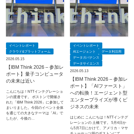
イベントレポート
イベントレポート
クラウド&プラットフォーム
AIエージェント
データ利活用
データガバナンス
2026.05.15
データサイエンス
【IBM Think 2026 – 参加レ
2026.05.13
ポート】量子コンピュータ
【IBM Think 2026 – 参加レ
の未来は近い
ポート】「AIファースト」
こんにちは！NTTインテグレーショ
への転換！エージェント型
ンの渡邊です。 ボストンで開催さ
エンタープライズが導くビ
れた「IBM Think 2026」に参加して
ジネスの未来
まいりました。今回のイベント全体
を通じての大きなテーマは「AI」で
はじめに こんにちは！NTTインテグ
したが、今後の…
レーションの 土橋です。 5月4日か
ら5月7日にかけて、アメリカ・マサ
チューセッツ州のボストンにて、