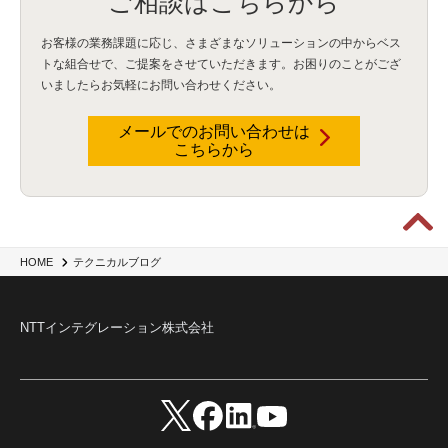
ご相談はこちらから
Security for AI
(1)
RSAC2024
(1)
RSA Conference 2024
(1)
パッチ管理
(3)
資産管理
(1)
ILMT
(1)
IT資産管理
(2)
サブキャパシティーライセンス
(1)
お客様の業務課題に応じ、さまざまなソリューションの中からベス
Flexera
(1)
MQ
(1)
データ連携
(1)
Verify
(5)
watsonx
(16)
生成AI
(26)
トな組合せで、
ご提案をさせていただきます。お困りのことがござ
Wi-Fi
(1)
データレイクハウス
(5)
watsonx.data
(3)
データベース
(3)
いましたらお気軽にお問い合わせください。
データウェアハウス
(3)
データレイク
(4)
DWH
(3)
RAG
(6)
AI
(14)
海外
(8)
ハッカソン
(6)
CES
(9)
若手
(8)
グローバル
(12)
musubiii
(6)
無線LAN
(1)
データインテグレーション
(20)
生成AI活用
(11)
海外研修
(4)
インド
(4)
メールでのお問い合わせは
こちらから
Data Governance
(1)
Data Management
(1)
Lineage
(1)
パスワード
(2)
IDaaS
(2)
ID管理
(3)
API Connect
(1)
AWS Cognito
(1)
black hat
(2)
DEFCON
(2)
BIツール
(1)
Ionic
(2)
SPSS CaDS
(1)
内部不正対策
(2)
特権ID管理
(3)
IBM App Connect
(1)
Aspera
(1)
Aspera on Cloud
(1)
CrowdStrike
(3)
IBM webMethods Integration
(1)
Mulesoft Anypoint Platform
(1)
IBM webMethods API Management
(1)
IBM API Connect
(1)
cdp
(3)
Engage Cros
(11)
動画
(5)
CES2025
(1)
OpenAI
(2)
Sora
(2)
Redshift
(1)
HOME
テクニカルブログ
どこでも学べる！あなたのためのナレッジセミナー
(5)
ECS
(1)
コンテナ
(3)
QuickSight
(1)
AI Agent
(4)
AIエージェント
(8)
Excel
(1)
iDoperation
(1)
不正アクセス
(1)
新入社員
(3)
セキュリティインシデント
(3)
インシデント
(4)
NTTインテグレーション株式会社
GenAI
(4)
USB
(1)
議事録
(1)
自動化
(1)
ISO20022
(2)
交通費精算
(9)
USBメモリ
(1)
Think
(1)
外国送金
(1)
電帳法（電子帳簿保存法）
(1)
暗号化通信プロトコル（TLS 1.3）
(1)
SDPF
(1)
RSAC2025
(1)
RSA Conference
(1)
RSAカンファレンス
(1)
セキュリティ意識
(1)
databricks
(2)
コラム
(18)
SFA
(1)
dataiku
(2)
Zscaler
(5)
Veo 3
(1)
AI動画生成
(2)
イベントレポート
(1)
Qilin
(1)
RaaS
(3)
サプライチェーン
(2)
Z-FILTER
(1)
Gemini
(2)
セキュリティ教育
(2)