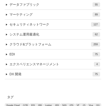
データファブリック
55
マーケティング
89
セキュリティネットワーク
127
システム運用最適化
62
クラウド&プラットフォーム
259
EDI
75
エクスペリエンスマネージメント
4
DX 開発
75
タグ
Google Cloud
(178)
EDI
(69)
Looker
(63)
SAS
(25)
VF
(2)
Viya
(11)