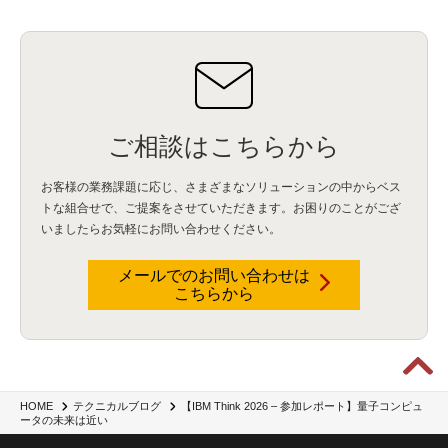
情報漏えい
(2)
内部不正
(5)
エンドポイント管理
(2)
Netskope
(4)
DLP
(2)
IBM Cloud Pak for Data
(2)
BMS
(1)
導入
(1)
プロセス
(1)
標準化
(1)
コールセンター
(1)
AI OCR
(1)
オンプレミス型
(1)
クラウド型
(1)
IDMC
(2)
DataStage
(5)
Web-EDI
(1)
DX化
(3)
Web API
(1)
# IDMC
(1)
# IICS
(1)
NICMA
(1)
製造業
(3)
プロトコル
(1)
Tableau
(2)
ペーパーレス
(1)
AI-OCR
(1)
BPO
(1)
FAX
(1)
FAX受注
(1)
自動連携
(2)
効率化
(2)
BI
(5)
金融
(1)
比較
(1)
情報漏洩
(6)
CSPM
(1)
設定ミス
(1)
PSTNマイグレ
(1)
2024年問題
(1)
ご相談はこちらから
ISDN終了
(1)
Guardium
(3)
海外イベント
(4)
イベント
(1)
AI for Security
(1)
Security for AI
(1)
RSAC2024
(1)
RSA Conference 2024
(1)
パッチ管理
(3)
資産管理
(1)
ILMT
(1)
IT資産管理
(2)
サブキャパシティーライセンス
(1)
お客様の業務課題に応じ、さまざまなソリューションの中からベス
Flexera
(1)
MQ
(1)
データ連携
(1)
Verify
(5)
watsonx
(16)
生成AI
(26)
トな組合せで、
ご提案をさせていただきます。お困りのことがござ
Wi-Fi
(1)
データレイクハウス
(5)
watsonx.data
(3)
データベース
(3)
いましたらお気軽にお問い合わせください。
データウェアハウス
(3)
データレイク
(4)
DWH
(3)
RAG
(6)
AI
(14)
海外
(8)
ハッカソン
(6)
CES
(9)
若手
(8)
グローバル
(12)
musubiii
(6)
無線LAN
(1)
データインテグレーション
(20)
生成AI活用
(11)
海外研修
(4)
インド
(4)
メールでのお問い合わせは
こちらから
Data Governance
(1)
Data Management
(1)
Lineage
(1)
パスワード
(2)
IDaaS
(2)
ID管理
(3)
API Connect
(1)
AWS Cognito
(1)
black hat
(2)
DEFCON
(2)
BIツール
(1)
Ionic
(2)
SPSS CaDS
(1)
内部不正対策
(2)
特権ID管理
(3)
IBM App Connect
(1)
Aspera
(1)
Aspera on Cloud
(1)
CrowdStrike
(3)
IBM webMethods Integration
(1)
Mulesoft Anypoint Platform
(1)
IBM webMethods API Management
(1)
IBM API Connect
(1)
cdp
(3)
Engage Cros
(11)
動画
(5)
CES2025
(1)
OpenAI
(2)
Sora
(2)
Redshift
(1)
【IBM Think 2026 – 参加レポート】量子コンピュ
HOME
テクニカルブログ
ータの未来は近い
どこでも学べる！あなたのためのナレッジセミナー
(5)
ECS
(1)
コンテナ
(3)
QuickSight
(1)
AI Agent
(4)
AIエージェント
(8)
Excel
(1)
iDoperation
(1)