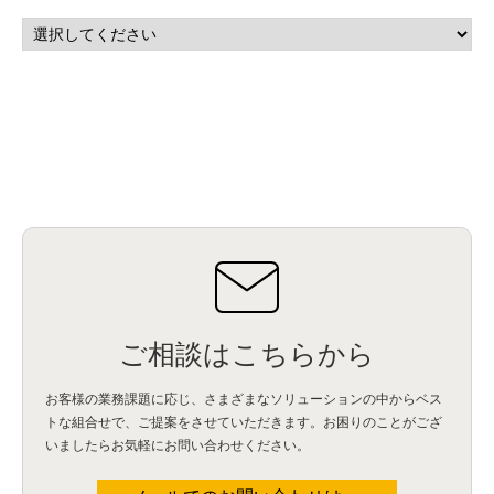
マーケティングオートメーション
(13)
SASE
(11)
データ利活用
(2)
GWS
(2)
AppSheet
(1)
Cloud Identity
(1)
Google Meet
(1)
Unica
(1)
メール配信
(1)
グループウェア
(1)
サスティナビリティ
(1)
脱炭素
(1)
SSE
(1)
Db2
(1)
Db2WoC
(1)
Db2Warehouse
(1)
Db2wh
(1)
IIAS
(1)
ランサムウェア
(13)
ARM
(5)
ChatGPT
(3)
EDR
(9)
セキュリティアリーナ
(2)
ローカル5G
(3)
無線
(4)
ETL
(3)
IICS
(5)
illumio
(6)
マイクロセグメンテーション
(6)
サイバー攻撃
(9)
AWS
(13)
SPSS
(2)
SPSS Modeler
(4)
ライセンス
(1)
データ分析
(3)
タブレット端末サービス
(1)
BigQuery
(1)
CRM
(9)
HubSpot CRM
(6)
ServiceNow
(4)
試験対策
(2)
ギガらく5G
(2)
BigFix
(4)
情報漏えい
(2)
内部不正
(5)
エンドポイント管理
(2)
Netskope
(4)
DLP
(2)
IBM Cloud Pak for Data
(2)
BMS
(1)
導入
(1)
プロセス
(1)
標準化
(1)
コールセンター
(1)
AI OCR
(1)
オンプレミス型
(1)
クラウド型
(1)
IDMC
(2)
DataStage
(5)
Web-EDI
(1)
DX化
(3)
Web API
(1)
# IDMC
(1)
# IICS
(1)
NICMA
(1)
製造業
(3)
プロトコル
(1)
Tableau
(2)
ペーパーレス
(1)
AI-OCR
(1)
BPO
(1)
FAX
(1)
FAX受注
(1)
自動連携
(2)
効率化
(2)
BI
(5)
金融
(1)
比較
(1)
情報漏洩
(6)
CSPM
(1)
設定ミス
(1)
PSTNマイグレ
(1)
2024年問題
(1)
ご相談はこちらから
ISDN終了
(1)
Guardium
(3)
海外イベント
(4)
イベント
(1)
AI for Security
(1)
Security for AI
(1)
RSAC2024
(1)
RSA Conference 2024
(1)
パッチ管理
(3)
資産管理
(1)
ILMT
(1)
IT資産管理
(2)
サブキャパシティーライセンス
(1)
お客様の業務課題に応じ、さまざまなソリューションの中からベス
Flexera
(1)
MQ
(1)
データ連携
(1)
Verify
(5)
watsonx
(16)
生成AI
(26)
トな組合せで、
ご提案をさせていただきます。お困りのことがござ
Wi-Fi
(1)
データレイクハウス
(5)
watsonx.data
(3)
データベース
(3)
いましたらお気軽にお問い合わせください。
データウェアハウス
(3)
データレイク
(4)
DWH
(3)
RAG
(6)
AI
(14)
海外
(8)
ハッカソン
(6)
CES
(9)
若手
(8)
グローバル
(12)
musubiii
(6)
無線LAN
(1)
データインテグレーション
(20)
生成AI活用
(11)
海外研修
(4)
インド
(4)