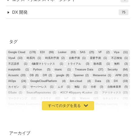
DX 開発
75
タグ
Google Cloud
(178)
EDI
(69)
Looker
(63)
SAS
(25)
VF
(2)
Viya
(11)
Viya4
(10)
時系列
(1)
時系列予測
(2)
自動予測
(1)
需要予測
(1)
不正検知
(1)
不正請求
(1)
4象限マトリックス
(1)
トライアル
(3)
散布図
(1)
無料
(3)
matplotlib
(1)
Python
(5)
titanic
(1)
Treasure Data
(37)
Security
(64)
Acoustic
(20)
DB
(6)
DR
(2)
google
(8)
Spanner
(2)
Metaverse
(1)
APM
(10)
AIOps
(24)
GoogleCloudPlatform
(4)
ibm-cloud
(4)
Data
(3)
DX
(19)
カイゼン
(1)
サーバーレス
(1)
ムダ
(1)
無駄
(1)
分析
(3)
自動車業界
(5)
GSuite
(1)
SourceRepositories
(1)
#GCP #Bigquery #Looker
(1)
アナリティクス
(15)
マーケティング
(12)
クラウド
(62)
IoT
(3)
Watson
(10)
セキュリティ
(70)
Data Science Experience (DSX)
(1)
Spark
(1)
Watson Machine Learning
(1)
オープンソース
(1)
チーム分析
(1)
機械学習
(3)
深層学習
(1)
DDI
(1)
QRadar
(1)
SOC
(2)
セキュリティ監視サービス
(3)
標的型サイバー攻撃対策
(1)
MSP
(15)
Google Workspace
(5)
量子コンピューティング
(1)
IBM
(3)
Quantum
(2)
CP4D
(5)
Oracle
(1)
Snowflake
(1)
脆弱性
(2)
脆弱性調査
(4)
API
(11)
アーカイブ
IBM i
(9)
モダナイズ
(11)
RPG
(1)
HubSpot
(16)
MA
(24)
営業支援
(2)