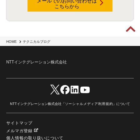
メールでのお問い合わせは
こちらから
Data Governance
(1)
Data Management
(1)
Lineage
(1)
パスワード
(2)
IDaaS
(2)
ID管理
(3)
API Connect
(1)
AWS Cognito
(1)
black hat
(2)
DEFCON
(2)
BIツール
(1)
Ionic
(2)
SPSS CaDS
(1)
内部不正対策
(2)
特権ID管理
(3)
IBM App Connect
(1)
Aspera
(1)
Aspera on Cloud
(1)
CrowdStrike
(3)
IBM webMethods Integration
(1)
Mulesoft Anypoint Platform
(1)
IBM webMethods API Management
(1)
IBM API Connect
(1)
cdp
(3)
Engage Cros
(11)
動画
(5)
CES2025
(1)
OpenAI
(2)
Sora
(2)
Redshift
(1)
HOME
テクニカルブログ
どこでも学べる！あなたのためのナレッジセミナー
(5)
ECS
(1)
コンテナ
(3)
QuickSight
(1)
AI Agent
(4)
AIエージェント
(8)
Excel
(1)
iDoperation
(1)
不正アクセス
(1)
新入社員
(3)
セキュリティインシデント
(3)
インシデント
(4)
NTTインテグレーション株式会社
GenAI
(4)
USB
(1)
議事録
(1)
自動化
(1)
ISO20022
(2)
交通費精算
(9)
USBメモリ
(1)
Think
(1)
外国送金
(1)
電帳法（電子帳簿保存法）
(1)
暗号化通信プロトコル（TLS 1.3）
(1)
SDPF
(1)
RSAC2025
(1)
RSA Conference
(1)
RSAカンファレンス
(1)
セキュリティ意識
(1)
databricks
(2)
コラム
(18)
SFA
(1)
dataiku
(2)
Zscaler
(5)
Veo 3
(1)
AI動画生成
(2)
イベントレポート
(1)
Qilin
(1)
RaaS
(3)
サプライチェーン
(2)
Z-FILTER
(1)
Gemini
(2)
セキュリティ教育
(2)
未経験
(1)
MFA
(1)
データファブリック
(1)
データレイクハウスソリューション
(1)
NTTインテグレーション株式会社「
ソーシャルメディア利用規約
」について
CES 2026
(2)
ゼロトラストネットワーク
(3)
watsonx Orchestrate
(4)
Slack
(2)
wxo
(1)
プリビルドエージェント
(1)
自工会ガイドライン
(1)
脆弱性診断
(1)
SIEM
(1)
LLM
(1)
watsonx.ai
(1)
2025Zscalerアドカレンダー
(1)
サイトマップ
#2025Zscalerアドカレンダー
(1)
Red Hat OpenShift
(2)
インフラモダナイズ
(2)
脱VMware
(2)
サイバーセキュリティ
(2)
IBM Cloud
(1)
Alteryx
(5)
Project BOB
(2)
メルマガ登録
AI駆動型開発
(3)
Bob
(6)
Antigravity
(3)
AI駆動開発
(4)
個人情報の取り扱いについて