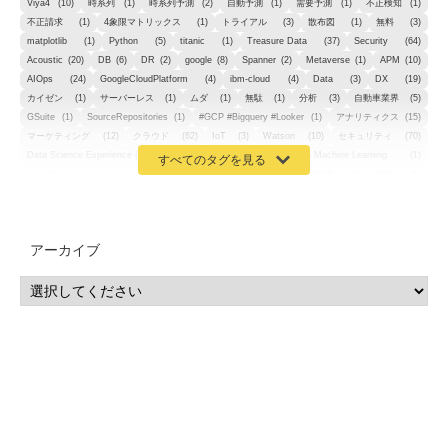
Viya4
(10)
時系列
(1)
時系列予測
(2)
自動予測
(1)
需要予測
(1)
不正検知
(1)
不正請求
(1)
4象限マトリックス
(1)
トライアル
(3)
散布図
(1)
無料
(3)
matplotlib
(1)
Python
(5)
titanic
(1)
Treasure Data
(37)
Security
(64)
Acoustic
(20)
DB
(6)
DR
(2)
google
(8)
Spanner
(2)
Metaverse
(1)
APM
(10)
AIOps
(24)
GoogleCloudPlatform
(4)
ibm-cloud
(4)
Data
(3)
DX
(19)
カイゼン
(1)
サーバーレス
(1)
ムダ
(1)
無駄
(1)
分析
(3)
自動車業界
(5)
GSuite
(1)
SourceRepositories
(1)
#GCP #Bigquery #Looker
(1)
アナリティクス
(15)
マーケティング
(12)
クラウド
(62)
IoT
(3)
Watson
(10)
セキュリティ
(70)
Data Science Experience (DSX)
(1)
Spark
(1)
Watson Machine Learning
(1)
オープンソース
(1)
チーム分析
(1)
機械学習
(3)
深層学習
(1)
DDI
(1)
QRadar
(1)
SOC
(2)
セキュリティ監視サービス
(3)
標的型サイバー攻撃対策
(1)
MSP
(15)
Google Workspace
(5)
量子コンピューティング
(1)
IBM
(3)
Quantum
(2)
CP4D
(5)
Oracle
(1)
Snowflake
(1)
脆弱性
(2)
脆弱性調査
(4)
API
(11)
アーカイブ
IBM i
(9)
モダナイズ
(11)
RPG
(1)
HubSpot
(16)
MA
(24)
営業支援
(2)
マーケティングオートメーション
(13)
SASE
(11)
データ利活用
(2)
GWS
(2)
AppSheet
(1)
Cloud Identity
(1)
Google Meet
(1)
Unica
(1)
メール配信
(1)
グループウェア
(1)
サスティナビリティ
(1)
脱炭素
(1)
SSE
(1)
Db2
(1)
Db2WoC
(1)
Db2Warehouse
(1)
Db2wh
(1)
IIAS
(1)
ランサムウェア
(13)
ARM
(5)
ChatGPT
(3)
EDR
(9)
セキュリティアリーナ
(2)
ローカル5G
(3)
無線
(4)
ETL
(3)
IICS
(5)
illumio
(6)
マイクロセグメンテーション
(6)
サイバー攻撃
(9)
AWS
(13)
SPSS
(2)
SPSS Modeler
(4)
ライセンス
(1)
データ分析
(3)
タブレット端末サービス
(1)
BigQuery
(1)
CRM
(9)
HubSpot CRM
(6)
ServiceNow
(4)
試験対策
(2)
ギガらく5G
(2)
BigFix
(4)
情報漏えい
(2)
内部不正
(5)
エンドポイント管理
(2)
Netskope
(4)
DLP
(2)