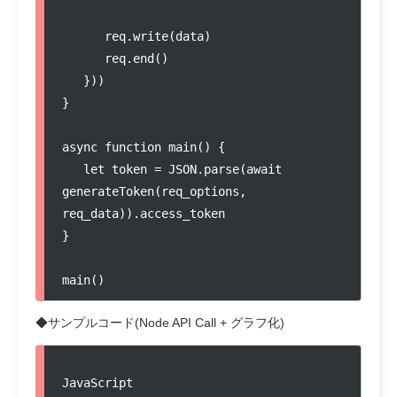
      req.write(data)

      req.end()

   }))

}

async function main() {

   let token = JSON.parse(await 
generateToken(req_options, 
req_data)).access_token

}

main()
◆サンプルコード(Node API Call + グラフ化)
JavaScript
