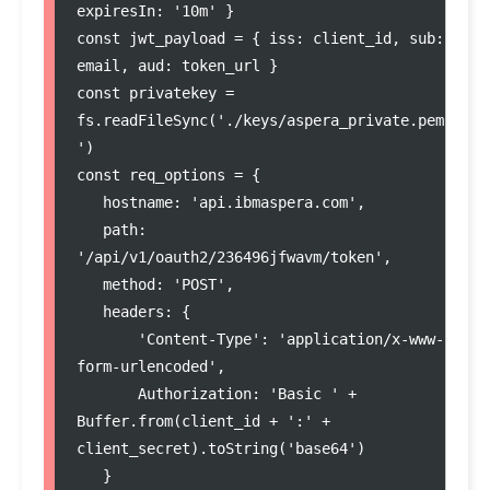
expiresIn: '10m' }

const jwt_payload = { iss: client_id, sub: 
email, aud: token_url }

const privatekey = 
fs.readFileSync('./keys/aspera_private.pem
')

const req_options = {

   hostname: 'api.ibmaspera.com',

   path: 
'/api/v1/oauth2/236496jfwavm/token',

   method: 'POST',

   headers: {

       'Content-Type': 'application/x-www-
form-urlencoded',

       Authorization: 'Basic ' + 
Buffer.from(client_id + ':' + 
client_secret).toString('base64')

   }
