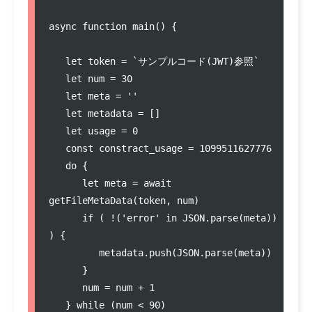
async function main() {

   let token = `サンプルコード(JWT)参照`

   let num = 30

   let meta = ''

   let metadata = []

   let usage = 0

   const constract_usage = 1099511627776

   do {

      let meta = await 
getFileMetaData(token, num)

      if ( !('error' in JSON.parse(meta)) 
) {

         metadata.push(JSON.parse(meta))

      }

      num = num + 1

   } while (num < 90)
