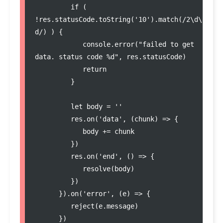
         if ( 
!res.statusCode.toString('10').match(/2\d\
d/) ) {

            console.error("failed to get 
data. status code %d", res.statusCode)

            return

         }

         let body = ''

         res.on('data', (chunk) => {

            body += chunk

         })

         res.on('end', () => {

            resolve(body)

         })

      }).on('error', (e) => {

         reject(e.message)

      })
