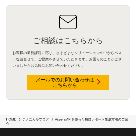
IBM Cloud Pak for Data
(2)
BMS
(1)
導入
(1)
プロセス
(1)
標準化
(1)
コールセンター
(1)
AI OCR
(1)
オンプレミス型
(1)
クラウド型
(1)
IDMC
(2)
DataStage
(5)
Web-EDI
(1)
DX化
(3)
Web API
(1)
# IDMC
(1)
# IICS
(1)
NICMA
(1)
製造業
(3)
プロトコル
(1)
Tableau
(2)
ペーパーレス
(1)
AI-OCR
(1)
BPO
(1)
FAX
(1)
FAX受注
(1)
自動連携
(2)
効率化
(2)
BI
(5)
金融
(1)
比較
(1)
情報漏洩
(6)
CSPM
(1)
設定ミス
(1)
PSTNマイグレ
(1)
2024年問題
(1)
ご相談はこちらから
ISDN終了
(1)
Guardium
(3)
海外イベント
(4)
イベント
(1)
AI for Security
(1)
Security for AI
(1)
RSAC2024
(1)
RSA Conference 2024
(1)
パッチ管理
(3)
資産管理
(1)
ILMT
(1)
IT資産管理
(2)
サブキャパシティーライセンス
(1)
お客様の業務課題に応じ、さまざまなソリューションの中からベス
Flexera
(1)
MQ
(1)
データ連携
(1)
Verify
(5)
watsonx
(16)
生成AI
(26)
トな組合せで、
ご提案をさせていただきます。お困りのことがござ
Wi-Fi
(1)
データレイクハウス
(5)
watsonx.data
(3)
データベース
(3)
いましたらお気軽にお問い合わせください。
データウェアハウス
(3)
データレイク
(4)
DWH
(3)
RAG
(6)
AI
(14)
海外
(8)
ハッカソン
(6)
CES
(9)
若手
(8)
グローバル
(12)
musubiii
(6)
無線LAN
(1)
データインテグレーション
(20)
生成AI活用
(11)
海外研修
(4)
インド
(4)
メールでのお問い合わせは
こちらから
Data Governance
(1)
Data Management
(1)
Lineage
(1)
パスワード
(2)
IDaaS
(2)
ID管理
(3)
API Connect
(1)
AWS Cognito
(1)
black hat
(2)
DEFCON
(2)
BIツール
(1)
Ionic
(2)
SPSS CaDS
(1)
内部不正対策
(2)
特権ID管理
(3)
IBM App Connect
(1)
Aspera
(1)
Aspera on Cloud
(1)
CrowdStrike
(3)
IBM webMethods Integration
(1)
Mulesoft Anypoint Platform
(1)
IBM webMethods API Management
(1)
IBM API Connect
(1)
cdp
(3)
Engage Cros
(11)
動画
(5)
CES2025
(1)
OpenAI
(2)
Sora
(2)
Redshift
(1)
Aspera APIを使った独自レポート生成方法のご紹
HOME
テクニカルブログ
介
どこでも学べる！あなたのためのナレッジセミナー
(5)
ECS
(1)
コンテナ
(3)
QuickSight
(1)
AI Agent
(4)
AIエージェント
(8)
Excel
(1)
iDoperation
(1)