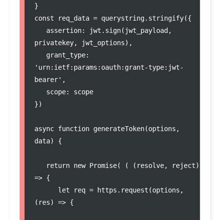
}

const req_data = querystring.stringify({

   assertion: jwt.sign(jwt_payload, 
privatekey, jwt_options),

   grant_type: 
'urn:ietf:params:oauth:grant-type:jwt-
bearer',

   scope: scope

})

async function generateToken(options, 
data) {

   return new Promise( ( (resolve, reject) 
=> {

      let req = https.request(options, 
(res) => {
