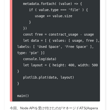
   metadata.forEach( (value) => {

      if ( value.type === 'file' ) {

         usage += value.size

      }

   })

   const free = constract_usage - usage

   let data = [ { values: [ usage, free ], 
labels: [ 'Used Space', 'Free Space' ], 
type: 'pie' }]

   console.log(data)

   let layout = { height: 400, width: 500 
}

   plotlib.plot(data, layout)

}

main()
今回、Node APIを受け付けたのがマネージドATS(Aspera