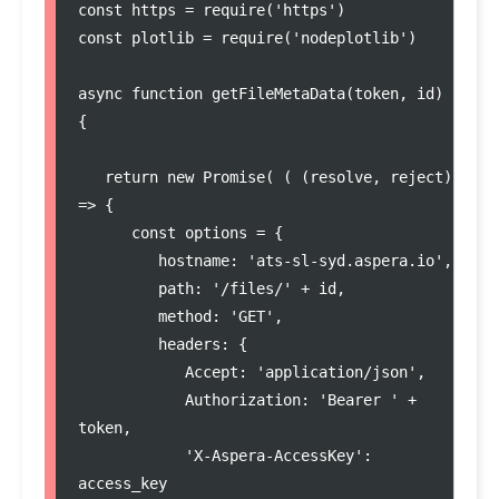
const https = require('https')

const plotlib = require('nodeplotlib')

async function getFileMetaData(token, id) 
{

   return new Promise( ( (resolve, reject) 
=> {

      const options = {

         hostname: 'ats-sl-syd.aspera.io',

         path: '/files/' + id,

         method: 'GET',

         headers: {

            Accept: 'application/json',

            Authorization: 'Bearer ' + 
token,

            'X-Aspera-AccessKey': 
access_key
