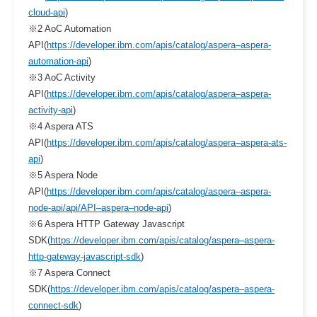
cloud-api
)
※2 AoC Automation
API(
https://developer.ibm.com/apis/catalog/aspera–aspera-
automation-api
)
※3 AoC Activity
API(
https://developer.ibm.com/apis/catalog/aspera–aspera-
activity-api
)
※4 Aspera ATS
API(
https://developer.ibm.com/apis/catalog/aspera–aspera-ats-
api
)
※5 Aspera Node
API(
https://developer.ibm.com/apis/catalog/aspera–aspera-
node-api/api/API–aspera–node-api
)
※6 Aspera HTTP Gateway Javascript
SDK(
https://developer.ibm.com/apis/catalog/aspera–aspera-
http-gateway-javascript-sdk
)
※7 Aspera Connect
SDK(
https://developer.ibm.com/apis/catalog/aspera–aspera-
connect-sdk
)