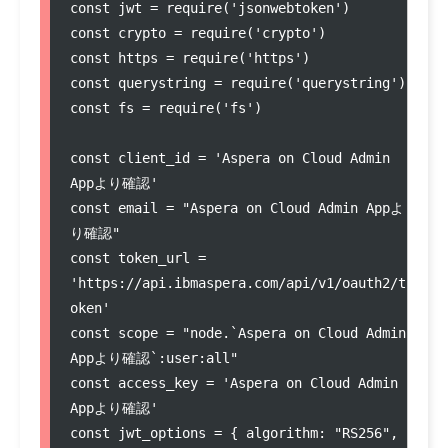
const jwt = require('jsonwebtoken')

const crypto = require('crypto')

const https = require('https')

const querystring = require('querystring')

const fs = require('fs')

const client_id = 'Aspera on Cloud Admin 
Appより確認'

const email = "Aspera on Cloud Admin Appよ
り確認"

const token_url = 
'https://api.ibmaspera.com/api/v1/oauth2/t
oken'

const scope = "node.`Aspera on Cloud Admin 
Appより確認`:user:all"

const access_key = 'Aspera on Cloud Admin 
Appより確認'

const jwt_options = { algorithm: "RS256", 