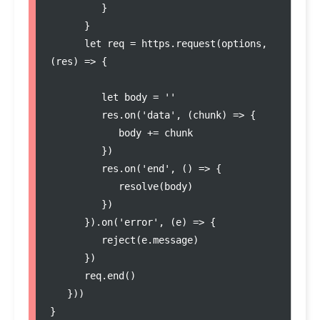
         }

      }

      let req = https.request(options, 
(res) => {

         let body = ''

         res.on('data', (chunk) => {

            body += chunk

         })

         res.on('end', () => {

            resolve(body)

         })

      }).on('error', (e) => {

         reject(e.message)

      })

      req.end()

   }))

}
