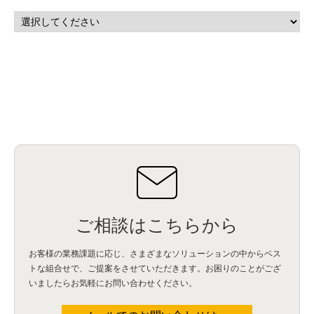
マーケティングオートメーション
(13)
SASE
(11)
データ利活用
(2)
GWS
(2)
AppSheet
(1)
Cloud Identity
(1)
Google Meet
(1)
Unica
(1)
メール配信
(1)
グループウェア
(1)
サスティナビリティ
(1)
脱炭素
(1)
SSE
(1)
Db2
(1)
Db2WoC
(1)
Db2Warehouse
(1)
Db2wh
(1)
IIAS
(1)
ランサムウェア
(13)
ARM
(5)
ChatGPT
(3)
EDR
(9)
セキュリティアリーナ
(2)
ローカル5G
(3)
無線
(4)
ETL
(3)
IICS
(5)
illumio
(6)
マイクロセグメンテーション
(6)
サイバー攻撃
(9)
AWS
(13)
SPSS
(2)
SPSS Modeler
(4)
ライセンス
(1)
データ分析
(3)
タブレット端末サービス
(1)
BigQuery
(1)
CRM
(9)
HubSpot CRM
(6)
ServiceNow
(4)
試験対策
(2)
ギガらく5G
(2)
BigFix
(4)
情報漏えい
(2)
内部不正
(5)
エンドポイント管理
(2)
Netskope
(4)
DLP
(2)
IBM Cloud Pak for Data
(2)
BMS
(1)
導入
(1)
プロセス
(1)
標準化
(1)
コールセンター
(1)
AI OCR
(1)
オンプレミス型
(1)
クラウド型
(1)
IDMC
(2)
DataStage
(5)
Web-EDI
(1)
DX化
(3)
Web API
(1)
# IDMC
(1)
# IICS
(1)
NICMA
(1)
製造業
(3)
プロトコル
(1)
Tableau
(2)
ペーパーレス
(1)
AI-OCR
(1)
BPO
(1)
FAX
(1)
FAX受注
(1)
自動連携
(2)
効率化
(2)
BI
(5)
金融
(1)
比較
(1)
情報漏洩
(6)
CSPM
(1)
設定ミス
(1)
PSTNマイグレ
(1)
2024年問題
(1)
ご相談はこちらから
ISDN終了
(1)
Guardium
(3)
海外イベント
(4)
イベント
(1)
AI for Security
(1)
Security for AI
(1)
RSAC2024
(1)
RSA Conference 2024
(1)
パッチ管理
(3)
資産管理
(1)
ILMT
(1)
IT資産管理
(2)
サブキャパシティーライセンス
(1)
お客様の業務課題に応じ、さまざまなソリューションの中からベス
Flexera
(1)
MQ
(1)
データ連携
(1)
Verify
(5)
watsonx
(16)
生成AI
(26)
トな組合せで、
ご提案をさせていただきます。お困りのことがござ
Wi-Fi
(1)
データレイクハウス
(5)
watsonx.data
(3)
データベース
(3)
いましたらお気軽にお問い合わせください。
データウェアハウス
(3)
データレイク
(4)
DWH
(3)
RAG
(6)
AI
(14)
海外
(8)
ハッカソン
(6)
CES
(9)
若手
(8)
グローバル
(12)
musubiii
(6)
無線LAN
(1)
データインテグレーション
(20)
生成AI活用
(11)
海外研修
(4)
インド
(4)