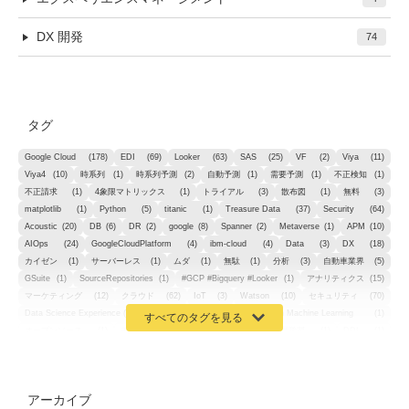
DX 開発
74
タグ
Google Cloud
(178)
EDI
(69)
Looker
(63)
SAS
(25)
VF
(2)
Viya
(11)
Viya4
(10)
時系列
(1)
時系列予測
(2)
自動予測
(1)
需要予測
(1)
不正検知
(1)
不正請求
(1)
4象限マトリックス
(1)
トライアル
(3)
散布図
(1)
無料
(3)
matplotlib
(1)
Python
(5)
titanic
(1)
Treasure Data
(37)
Security
(64)
Acoustic
(20)
DB
(6)
DR
(2)
google
(8)
Spanner
(2)
Metaverse
(1)
APM
(10)
AIOps
(24)
GoogleCloudPlatform
(4)
ibm-cloud
(4)
Data
(3)
DX
(18)
カイゼン
(1)
サーバーレス
(1)
ムダ
(1)
無駄
(1)
分析
(3)
自動車業界
(5)
GSuite
(1)
SourceRepositories
(1)
#GCP #Bigquery #Looker
(1)
アナリティクス
(15)
マーケティング
(12)
クラウド
(62)
IoT
(3)
Watson
(10)
セキュリティ
(70)
Data Science Experience (DSX)
(1)
Spark
(1)
Watson Machine Learning
(1)
オープンソース
(1)
チーム分析
(1)
機械学習
(3)
深層学習
(1)
DDI
(1)
QRadar
(1)
SOC
(2)
セキュリティ監視サービス
(3)
標的型サイバー攻撃対策
(1)
MSP
(15)
Google Workspace
(5)
量子コンピューティング
(1)
IBM
(3)
Quantum
(2)
CP4D
(5)
Oracle
(1)
Snowflake
(1)
脆弱性
(2)
脆弱性調査
(4)
API
(11)
アーカイブ
IBM i
(9)
モダナイズ
(11)
RPG
(1)
HubSpot
(16)
MA
(24)
営業支援
(2)