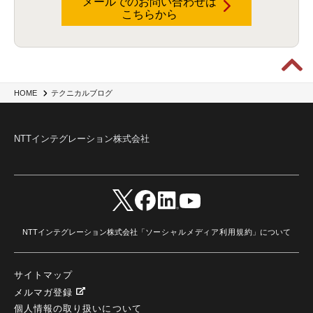
メールでのお問い合わせは
こちらから
Data Governance
(1)
Data Management
(1)
Lineage
(1)
パスワード
(2)
IDaaS
(2)
ID管理
(3)
API Connect
(1)
AWS Cognito
(1)
black hat
(2)
DEFCON
(2)
BIツール
(1)
Ionic
(2)
SPSS CaDS
(1)
内部不正対策
(2)
特権ID管理
(3)
IBM App Connect
(1)
Aspera
(1)
Aspera on Cloud
(1)
CrowdStrike
(3)
IBM webMethods Integration
(1)
Mulesoft Anypoint Platform
(1)
IBM webMethods API Management
(1)
IBM API Connect
(1)
cdp
(3)
Engage Cros
(11)
動画
(5)
CES2025
(1)
OpenAI
(2)
Sora
(2)
Redshift
(1)
HOME
テクニカルブログ
どこでも学べる！あなたのためのナレッジセミナー
(5)
ECS
(1)
コンテナ
(3)
QuickSight
(1)
AI Agent
(4)
AIエージェント
(8)
Excel
(1)
iDoperation
(1)
不正アクセス
(1)
新入社員
(3)
セキュリティインシデント
(3)
インシデント
(4)
NTTインテグレーション株式会社
GenAI
(4)
USB
(1)
議事録
(1)
自動化
(1)
ISO20022
(2)
交通費精算
(8)
USBメモリ
(1)
Think
(1)
外国送金
(1)
電帳法（電子帳簿保存法）
(1)
暗号化通信プロトコル（TLS 1.3）
(1)
SDPF
(1)
RSAC2025
(1)
RSA Conference
(1)
RSAカンファレンス
(1)
セキュリティ意識
(1)
databricks
(2)
コラム
(18)
SFA
(1)
dataiku
(2)
Zscaler
(5)
Veo 3
(1)
AI動画生成
(2)
イベントレポート
(1)
Qilin
(1)
RaaS
(3)
サプライチェーン
(2)
Z-FILTER
(1)
Gemini
(2)
セキュリティ教育
(2)
未経験
(1)
MFA
(1)
データファブリック
(1)
データレイクハウスソリューション
(1)
NTTインテグレーション株式会社「
ソーシャルメディア利用規約
」について
CES 2026
(2)
ゼロトラストネットワーク
(3)
watsonx Orchestrate
(4)
Slack
(2)
wxo
(1)
プリビルドエージェント
(1)
自工会ガイドライン
(1)
脆弱性診断
(1)
SIEM
(1)
LLM
(1)
watsonx.ai
(1)
2025Zscalerアドカレンダー
(1)
サイトマップ
#2025Zscalerアドカレンダー
(1)
Red Hat OpenShift
(2)
インフラモダナイズ
(2)
脱VMware
(2)
サイバーセキュリティ
(2)
IBM Cloud
(1)
Alteryx
(5)
Project BOB
(2)
メルマガ登録
AI駆動型開発
(3)
Bob
(6)
Antigravity
(3)
AI駆動開発
(4)
個人情報の取り扱いについて