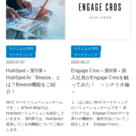
テクニカルTIPS
テクニカルTIPS
マーケティング
マーケティング
2025.07.07
2025.06.27
HubSpot＜第5弾＞
Engage Cros＜第6弾＞新
HubSpot AI「Breeze」と
入社員がEngage Crosを触
は？Breeze機能をご紹
ってみた！ ～シナリオ編
介！
～
NI+C マーケソリューションチーム
１．はじめに NI+Cマーケティング
です：）本Tech Blogでは、
のソリューションチームです！ 本
HubSpotソリューションを紹介して
ブログでは、Engage Crosのデータ
いきます。 第5弾では、HubSpotが
周りの機能や、操作方法についてご
提供しているAI機能についてご紹介
紹介します。 Engage Crosと…
します。 …