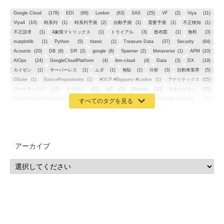
Google Cloud
(178)
EDI
(69)
Looker
(63)
SAS
(25)
VF
(2)
Viya
(11)
Viya4
(10)
時系列
(1)
時系列予測
(2)
自動予測
(1)
需要予測
(1)
不正検知
(1)
不正請求
(1)
4象限マトリックス
(1)
トライアル
(3)
散布図
(1)
無料
(3)
matplotlib
(1)
Python
(5)
titanic
(1)
Treasure Data
(37)
Security
(64)
Acoustic
(20)
DB
(6)
DR
(2)
google
(8)
Spanner
(2)
Metaverse
(1)
APM
(10)
AIOps
(24)
GoogleCloudPlatform
(4)
ibm-cloud
(4)
Data
(3)
DX
(19)
カイゼン
(1)
サーバーレス
(1)
ムダ
(1)
無駄
(1)
分析
(3)
自動車業界
(5)
GSuite
(1)
SourceRepositories
(1)
#GCP #Bigquery #Looker
(1)
アナリティクス
(15)
マーケティング
(12)
クラウド
(62)
IoT
(3)
Watson
(10)
セキュリティ
(70)
Data Science Experience (DSX)
(1)
Spark
(1)
Watson Machine Learning
(1)
オープンソース
(1)
チーム分析
(1)
機械学習
(3)
深層学習
(1)
DDI
(1)
QRadar
(1)
SOC
(2)
セキュリティ監視サービス
(3)
標的型サイバー攻撃対策
(1)
MSP
(15)
Google Workspace
(5)
量子コンピューティング
(1)
IBM
(3)
Quantum
(2)
CP4D
(5)
Oracle
(1)
Snowflake
(1)
脆弱性
(2)
脆弱性調査
(4)
API
(11)
アーカイブ
IBM i
(9)
モダナイズ
(11)
RPG
(1)
HubSpot
(16)
MA
(24)
営業支援
(2)
マーケティングオートメーション
(13)
SASE
(11)
データ利活用
(2)
GWS
(2)
AppSheet
(1)
Cloud Identity
(1)
Google Meet
(1)
Unica
(1)
メール配信
(1)
グループウェア
(1)
サスティナビリティ
(1)
脱炭素
(1)
SSE
(1)
Db2
(1)
Db2WoC
(1)
Db2Warehouse
(1)
Db2wh
(1)
IIAS
(1)
ランサムウェア
(13)
ARM
(5)
ChatGPT
(3)
EDR
(9)
セキュリティアリーナ
(2)
ローカル5G
(3)
無線
(4)
ETL
(3)
IICS
(5)
illumio
(6)
マイクロセグメンテーション
(6)
サイバー攻撃
(9)
AWS
(13)
SPSS
(2)
SPSS Modeler
(4)
ライセンス
(1)
データ分析
(3)
タブレット端末サービス
(1)
BigQuery
(1)
CRM
(9)