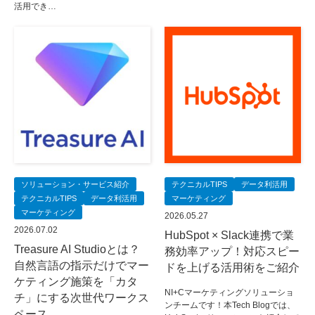
活用でき…
ソリューション・サービス紹介
テクニカルTIPS
データ利活用
テクニカルTIPS
データ利活用
マーケティング
マーケティング
2026.05.27
2026.07.02
HubSpot × Slack連携で業
Treasure AI Studioとは？
務効率アップ！対応スピー
自然言語の指示だけでマー
ドを上げる活用術をご紹介
ケティング施策を「カタ
NI+Cマーケティングソリューショ
チ」にする次世代ワークス
ンチームです！本Tech Blogでは、
ペース