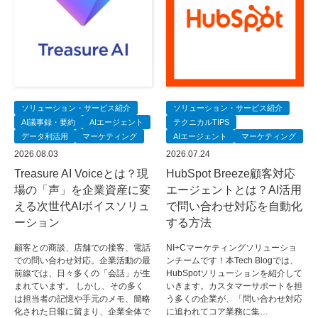
ソリューション・サービス紹介
ソリューション・サービス紹介
AI議事録・要約
AIエージェント
テクニカルTIPS
データ利活用
マーケティング
AIエージェント
マーケティング
2026.08.03
2026.07.24
Treasure AI Voiceとは？現
HubSpot Breeze顧客対応
場の「声」を企業資産に変
エージェントとは？AI活用
える次世代AIボイスソリュ
で問い合わせ対応を自動化
ーション
する方法
顧客との商談、店舗での接客、電話
NI+Cマーケティングソリューショ
での問い合わせ対応。企業活動の最
ンチームです！本Tech Blogでは、
前線では、日々多くの「会話」が生
HubSpotソリューションを紹介して
まれています。 しかし、その多く
いきます。カスタマーサポートを担
は担当者の記憶や手元のメモ、簡略
う多くの企業が、「問い合わせ対応
化された日報に留まり、企業全体で
に追われてコア業務に集…