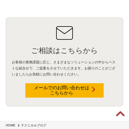
HubSpot CRM
(6)
ServiceNow
(4)
試験対策
(2)
ギガらく5G
(2)
BigFix
(4)
情報漏えい
(2)
内部不正
(5)
エンドポイント管理
(2)
Netskope
(4)
DLP
(2)
IBM Cloud Pak for Data
(2)
BMS
(1)
導入
(1)
プロセス
(1)
標準化
(1)
コールセンター
(1)
AI OCR
(1)
オンプレミス型
(1)
クラウド型
(1)
IDMC
(2)
DataStage
(5)
Web-EDI
(1)
DX化
(3)
Web API
(1)
# IDMC
(1)
# IICS
(1)
NICMA
(1)
製造業
(3)
プロトコル
(1)
Tableau
(2)
ペーパーレス
(1)
AI-OCR
(1)
BPO
(1)
FAX
(1)
FAX受注
(1)
自動連携
(2)
効率化
(2)
BI
(5)
金融
(1)
比較
(1)
情報漏洩
(6)
CSPM
(1)
設定ミス
(1)
PSTNマイグレ
(1)
2024年問題
(1)
ご相談はこちらから
ISDN終了
(1)
Guardium
(3)
海外イベント
(4)
イベント
(1)
AI for Security
(1)
Security for AI
(1)
RSAC2024
(1)
RSA Conference 2024
(1)
パッチ管理
(3)
資産管理
(1)
ILMT
(1)
IT資産管理
(2)
サブキャパシティーライセンス
(1)
お客様の業務課題に応じ、さまざまなソリューションの中からベス
Flexera
(1)
MQ
(1)
データ連携
(1)
Verify
(5)
watsonx
(16)
生成AI
(26)
トな組合せで、
ご提案をさせていただきます。お困りのことがござ
Wi-Fi
(1)
データレイクハウス
(5)
watsonx.data
(3)
データベース
(3)
いましたらお気軽にお問い合わせください。
データウェアハウス
(3)
データレイク
(4)
DWH
(3)
RAG
(6)
AI
(14)
海外
(8)
ハッカソン
(6)
CES
(9)
若手
(8)
グローバル
(12)
musubiii
(6)
無線LAN
(1)
データインテグレーション
(20)
生成AI活用
(11)
海外研修
(4)
インド
(4)
メールでのお問い合わせは
こちらから
Data Governance
(1)
Data Management
(1)
Lineage
(1)
パスワード
(2)
IDaaS
(2)
ID管理
(3)
API Connect
(1)
AWS Cognito
(1)
black hat
(2)
DEFCON
(2)
BIツール
(1)
Ionic
(2)
SPSS CaDS
(1)
内部不正対策
(2)
特権ID管理
(3)
IBM App Connect
(1)
Aspera
(1)
Aspera on Cloud
(1)
CrowdStrike
(3)
IBM webMethods Integration
(1)
Mulesoft Anypoint Platform
(1)
IBM webMethods API Management
(1)
IBM API Connect
(1)
cdp
(3)
Engage Cros
(11)
動画
(5)
CES2025
(1)
OpenAI
(2)
Sora
(2)
Redshift
(1)
HOME
テクニカルブログ