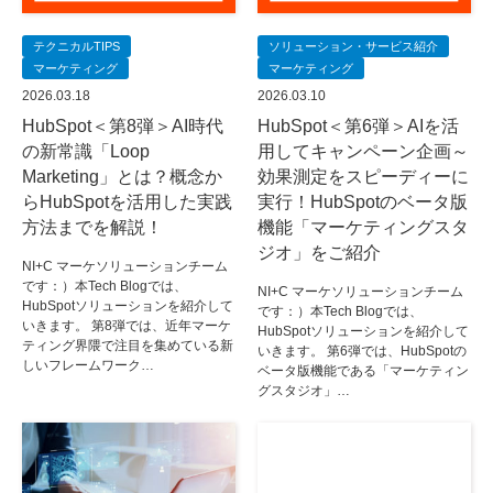
テクニカルTIPS
ソリューション・サービス紹介
マーケティング
マーケティング
2026.03.18
2026.03.10
HubSpot＜第8弾＞AI時代
HubSpot＜第6弾＞AIを活
の新常識「Loop
用してキャンペーン企画～
Marketing」とは？概念か
効果測定をスピーディーに
らHubSpotを活用した実践
実行！HubSpotのベータ版
方法までを解説！
機能「マーケティングスタ
ジオ」をご紹介
NI+C マーケソリューションチーム
です：）本Tech Blogでは、
NI+C マーケソリューションチーム
HubSpotソリューションを紹介して
です：）本Tech Blogでは、
いきます。 第8弾では、近年マーケ
HubSpotソリューションを紹介して
ティング界隈で注目を集めている新
いきます。 第6弾では、HubSpotの
しいフレームワーク…
ベータ版機能である「マーケティン
グスタジオ」…