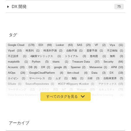
DX 開発
75
タグ
Google Cloud
(178)
EDI
(69)
Looker
(63)
SAS
(25)
VF
(2)
Viya
(11)
Viya4
(10)
時系列
(1)
時系列予測
(2)
自動予測
(1)
需要予測
(1)
不正検知
(1)
不正請求
(1)
4象限マトリックス
(1)
トライアル
(3)
散布図
(1)
無料
(3)
matplotlib
(1)
Python
(5)
titanic
(1)
Treasure Data
(37)
Security
(64)
Acoustic
(20)
DB
(6)
DR
(2)
google
(8)
Spanner
(2)
Metaverse
(1)
APM
(10)
AIOps
(24)
GoogleCloudPlatform
(4)
ibm-cloud
(4)
Data
(3)
DX
(19)
カイゼン
(1)
サーバーレス
(1)
ムダ
(1)
無駄
(1)
分析
(3)
自動車業界
(5)
GSuite
(1)
SourceRepositories
(1)
#GCP #Bigquery #Looker
(1)
アナリティクス
(15)
マーケティング
(12)
クラウド
(62)
IoT
(3)
Watson
(10)
セキュリティ
(70)
Data Science Experience (DSX)
(1)
Spark
(1)
Watson Machine Learning
(1)
オープンソース
(1)
チーム分析
(1)
機械学習
(3)
深層学習
(1)
DDI
(1)
QRadar
(1)
SOC
(2)
セキュリティ監視サービス
(3)
標的型サイバー攻撃対策
(1)
MSP
(15)
Google Workspace
(5)
量子コンピューティング
(1)
IBM
(3)
Quantum
(2)
CP4D
(5)
Oracle
(1)
Snowflake
(1)
脆弱性
(2)
脆弱性調査
(4)
API
(11)
アーカイブ
IBM i
(9)
モダナイズ
(11)
RPG
(1)
HubSpot
(16)
MA
(24)
営業支援
(2)
マーケティングオートメーション
(13)
SASE
(11)
データ利活用
(2)
GWS
(2)