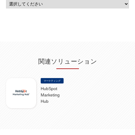
AppSheet
(1)
Cloud Identity
(1)
Google Meet
(1)
Unica
(1)
メール配信
(1)
グループウェア
(1)
サスティナビリティ
(1)
脱炭素
(1)
SSE
(1)
Db2
(1)
Db2WoC
(1)
Db2Warehouse
(1)
Db2wh
(1)
IIAS
(1)
ランサムウェア
(13)
ARM
(5)
ChatGPT
(3)
EDR
(9)
セキュリティアリーナ
(2)
ローカル5G
(3)
無線
(4)
ETL
(3)
IICS
(5)
illumio
(6)
マイクロセグメンテーション
(6)
サイバー攻撃
(9)
AWS
(13)
SPSS
(2)
SPSS Modeler
(4)
ライセンス
(1)
データ分析
(3)
タブレット端末サービス
(1)
BigQuery
(1)
CRM
(9)
HubSpot CRM
(6)
ServiceNow
(4)
試験対策
(2)
ギガらく5G
(2)
BigFix
(4)
情報漏えい
(2)
内部不正
(5)
エンドポイント管理
(2)
Netskope
(4)
DLP
(2)
IBM Cloud Pak for Data
(2)
BMS
(1)
導入
(1)
プロセス
(1)
標準化
(1)
関連ソリューション
コールセンター
(1)
AI OCR
(1)
オンプレミス型
(1)
クラウド型
(1)
IDMC
(2)
DataStage
(5)
Web-EDI
(1)
DX化
(3)
Web API
(1)
# IDMC
(1)
# IICS
(1)
NICMA
(1)
製造業
(3)
プロトコル
(1)
Tableau
(2)
ペーパーレス
(1)
AI-OCR
(1)
BPO
(1)
FAX
(1)
FAX受注
(1)
自動連携
(2)
効率化
(2)
BI
(5)
金融
(1)
マーケティング
比較
(1)
情報漏洩
(6)
CSPM
(1)
設定ミス
(1)
PSTNマイグレ
(1)
2024年問題
(1)
HubSpot
ISDN終了
(1)
Guardium
(3)
海外イベント
(4)
イベント
(1)
AI for Security
(1)
Marketing
Security for AI
(1)
RSAC2024
(1)
RSA Conference 2024
(1)
パッチ管理
(3)
資産管理
(1)
ILMT
Hub
(1)
IT資産管理
(2)
サブキャパシティーライセンス
(1)
Flexera
(1)
MQ
(1)
データ連携
(1)
Verify
(5)
watsonx
(16)
生成AI
(26)
Wi-Fi
(1)
データレイクハウス
(5)
watsonx.data
(3)
データベース
(3)
データウェアハウス
(3)
データレイク
(4)
DWH
(3)
RAG
(6)
AI
(14)
海外
(8)
ハッカソン
(6)
CES
(9)
若手
(8)
グローバル
(12)
musubiii
(6)
無線LAN
(1)
データインテグレーション
(20)
生成AI活用
(11)
海外研修
(4)
インド
(4)
Data Governance
(1)
Data Management
(1)
Lineage
(1)
パスワード
(2)
IDaaS
(2)