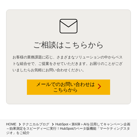
ID管理
(3)
API Connect
(1)
AWS Cognito
(1)
black hat
(2)
DEFCON
(2)
BIツール
(1)
Ionic
(2)
SPSS CaDS
(1)
内部不正対策
(2)
特権ID管理
(3)
IBM App Connect
(1)
Aspera
(1)
Aspera on Cloud
(1)
CrowdStrike
(3)
IBM webMethods Integration
(1)
Mulesoft Anypoint Platform
(1)
IBM webMethods API Management
(1)
IBM API Connect
(1)
cdp
(3)
Engage Cros
(11)
動画
(5)
CES2025
(1)
OpenAI
(2)
Sora
(2)
Redshift
(1)
どこでも学べる！あなたのためのナレッジセミナー
(5)
ECS
(1)
コンテナ
(3)
ご相談はこちらから
QuickSight
(1)
AI Agent
(4)
AIエージェント
(8)
Excel
(1)
iDoperation
(1)
不正アクセス
(1)
新入社員
(3)
セキュリティインシデント
(3)
インシデント
(4)
お客様の業務課題に応じ、さまざまなソリューションの中からベス
GenAI
(4)
USB
(1)
議事録
(1)
自動化
(1)
ISO20022
(2)
交通費精算
(9)
トな組合せで、
ご提案をさせていただきます。お困りのことがござ
USBメモリ
(1)
Think
(1)
外国送金
(1)
電帳法（電子帳簿保存法）
(1)
いましたらお気軽にお問い合わせください。
暗号化通信プロトコル（TLS 1.3）
(1)
SDPF
(1)
RSAC2025
(1)
RSA Conference
(1)
RSAカンファレンス
(1)
セキュリティ意識
(1)
databricks
(2)
コラム
(18)
SFA
(1)
dataiku
(2)
Zscaler
(5)
Veo 3
(1)
AI動画生成
(2)
イベントレポート
(1)
Qilin
(1)
メールでのお問い合わせは
RaaS
(3)
サプライチェーン
(2)
Z-FILTER
(1)
Gemini
(2)
セキュリティ教育
(2)
こちらから
未経験
(1)
MFA
(1)
データファブリック
(1)
データレイクハウスソリューション
(1)
CES 2026
(2)
ゼロトラストネットワーク
(3)
watsonx Orchestrate
(4)
Slack
(2)
wxo
(1)
プリビルドエージェント
(1)
自工会ガイドライン
(1)
脆弱性診断
(1)
SIEM
(1)
LLM
(1)
watsonx.ai
(1)
2025Zscalerアドカレンダー
(1)
#2025Zscalerアドカレンダー
(1)
Red Hat OpenShift
(2)
インフラモダナイズ
(2)
脱VMware
(2)
サイバーセキュリティ
(2)
IBM Cloud
(1)
Alteryx
(5)
Project BOB
(2)
HubSpot＜第6弾＞AIを活用してキャンペーン企画
HOME
テクニカルブログ
AI駆動型開発
(3)
Bob
(6)
Antigravity
(3)
AI駆動開発
(4)
～効果測定をスピーディーに実行！HubSpotのベータ版機能「マーケティングスタ
ジオ」をご紹介
NI+Cインシデント緊急収束サービス
(1)
キャンペーン
(1)
DX開発
(3)
スマートゴー
(3)