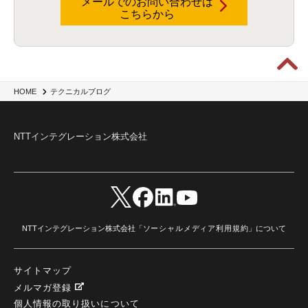
メールでのお問い合わせは
こちらから
Data Governance
(1)
Data Management
(1)
Lineage
(1)
パスワード
(2)
IDaaS
(2)
ID管理
(3)
API Connect
(1)
AWS Cognito
(1)
black hat
(2)
DEFCON
(2)
BIツール
(1)
Ionic
(2)
SPSS CaDS
(1)
内部不正対策
(2)
特権ID管理
(3)
IBM App Connect
(1)
Aspera
(1)
Aspera on Cloud
(1)
CrowdStrike
(3)
IBM webMethods Integration
(1)
Mulesoft Anypoint Platform
(1)
IBM webMethods API Management
(1)
IBM API Connect
(1)
cdp
(3)
Engage Cros
(11)
動画
(5)
CES2025
(1)
OpenAI
(2)
Sora
(2)
Redshift
(1)
HOME
テクニカルブログ
どこでも学べる！あなたのためのナレッジセミナー
(5)
ECS
(1)
コンテナ
(3)
QuickSight
(1)
AI Agent
(4)
AIエージェント
(8)
Excel
(1)
iDoperation
(1)
不正アクセス
(1)
新入社員
(3)
セキュリティインシデント
(3)
インシデント
(4)
NTTインテグレーション株式会社
GenAI
(4)
USB
(1)
議事録
(1)
自動化
(1)
ISO20022
(2)
交通費精算
(9)
USBメモリ
(1)
Think
(1)
外国送金
(1)
電帳法（電子帳簿保存法）
(1)
暗号化通信プロトコル（TLS 1.3）
(1)
SDPF
(1)
RSAC2025
(1)
RSA Conference
(1)
RSAカンファレンス
(1)
セキュリティ意識
(1)
databricks
(2)
コラム
(18)
SFA
(1)
dataiku
(2)
Zscaler
(5)
Veo 3
(1)
AI動画生成
(2)
イベントレポート
(1)
Qilin
(1)
RaaS
(3)
サプライチェーン
(2)
Z-FILTER
(1)
Gemini
(2)
セキュリティ教育
(2)
未経験
(1)
MFA
(1)
データファブリック
(1)
データレイクハウスソリューション
(1)
NTTインテグレーション株式会社「
ソーシャルメディア利用規約
」について
CES 2026
(2)
ゼロトラストネットワーク
(3)
watsonx Orchestrate
(4)
Slack
(2)
wxo
(1)
プリビルドエージェント
(1)
自工会ガイドライン
(1)
脆弱性診断
(1)
SIEM
(1)
LLM
(1)
watsonx.ai
(1)
2025Zscalerアドカレンダー
(1)
サイトマップ
#2025Zscalerアドカレンダー
(1)
Red Hat OpenShift
(2)
インフラモダナイズ
(2)
脱VMware
(2)
サイバーセキュリティ
(2)
IBM Cloud
(1)
Alteryx
(5)
Project BOB
(2)
メルマガ登録
AI駆動型開発
(3)
Bob
(6)
Antigravity
(3)
AI駆動開発
(4)
個人情報の取り扱いについて