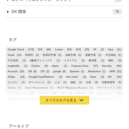
DX 開発
75
タグ
Google Cloud
(178)
EDI
(69)
Looker
(63)
SAS
(25)
VF
(2)
Viya
(11)
Viya4
(10)
時系列
(1)
時系列予測
(2)
自動予測
(1)
需要予測
(1)
不正検知
(1)
不正請求
(1)
4象限マトリックス
(1)
トライアル
(3)
散布図
(1)
無料
(3)
matplotlib
(1)
Python
(5)
titanic
(1)
Treasure Data
(37)
Security
(64)
Acoustic
(20)
DB
(6)
DR
(2)
google
(8)
Spanner
(2)
Metaverse
(1)
APM
(10)
AIOps
(24)
GoogleCloudPlatform
(4)
ibm-cloud
(4)
Data
(3)
DX
(19)
カイゼン
(1)
サーバーレス
(1)
ムダ
(1)
無駄
(1)
分析
(3)
自動車業界
(5)
GSuite
(1)
SourceRepositories
(1)
#GCP #Bigquery #Looker
(1)
アナリティクス
(15)
マーケティング
(12)
クラウド
(62)
IoT
(3)
Watson
(10)
セキュリティ
(70)
Data Science Experience (DSX)
(1)
Spark
(1)
Watson Machine Learning
(1)
オープンソース
(1)
チーム分析
(1)
機械学習
(3)
深層学習
(1)
DDI
(1)
QRadar
(1)
SOC
(2)
セキュリティ監視サービス
(3)
標的型サイバー攻撃対策
(1)
MSP
(15)
Google Workspace
(5)
量子コンピューティング
(1)
IBM
(3)
Quantum
(2)
CP4D
(5)
Oracle
(1)
Snowflake
(1)
脆弱性
(2)
脆弱性調査
(4)
API
(11)
アーカイブ
IBM i
(9)
モダナイズ
(11)
RPG
(1)
HubSpot
(16)
MA
(24)
営業支援
(2)