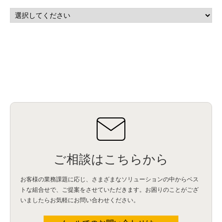
マーケティングオートメーション
(13)
SASE
(11)
データ利活用
(2)
GWS
(2)
AppSheet
(1)
Cloud Identity
(1)
Google Meet
(1)
Unica
(1)
メール配信
(1)
グループウェア
(1)
サスティナビリティ
(1)
脱炭素
(1)
SSE
(1)
Db2
(1)
Db2WoC
(1)
Db2Warehouse
(1)
Db2wh
(1)
IIAS
(1)
ランサムウェア
(13)
ARM
(5)
ChatGPT
(3)
EDR
(9)
セキュリティアリーナ
(2)
ローカル5G
(3)
無線
(4)
ETL
(3)
IICS
(5)
illumio
(6)
マイクロセグメンテーション
(6)
サイバー攻撃
(9)
AWS
(13)
SPSS
(2)
SPSS Modeler
(4)
ライセンス
(1)
データ分析
(3)
タブレット端末サービス
(1)
BigQuery
(1)
CRM
(9)
HubSpot CRM
(6)
ServiceNow
(4)
試験対策
(2)
ギガらく5G
(2)
BigFix
(4)
情報漏えい
(2)
内部不正
(5)
エンドポイント管理
(2)
Netskope
(4)
DLP
(2)
IBM Cloud Pak for Data
(2)
BMS
(1)
導入
(1)
プロセス
(1)
標準化
(1)
コールセンター
(1)
AI OCR
(1)
オンプレミス型
(1)
クラウド型
(1)
IDMC
(2)
DataStage
(5)
Web-EDI
(1)
DX化
(3)
Web API
(1)
# IDMC
(1)
# IICS
(1)
NICMA
(1)
製造業
(3)
プロトコル
(1)
Tableau
(2)
ペーパーレス
(1)
AI-OCR
(1)
BPO
(1)
FAX
(1)
FAX受注
(1)
自動連携
(2)
効率化
(2)
BI
(5)
金融
(1)
比較
(1)
情報漏洩
(6)
CSPM
(1)
設定ミス
(1)
PSTNマイグレ
(1)
2024年問題
(1)
ご相談はこちらから
ISDN終了
(1)
Guardium
(3)
海外イベント
(4)
イベント
(1)
AI for Security
(1)
Security for AI
(1)
RSAC2024
(1)
RSA Conference 2024
(1)
パッチ管理
(3)
資産管理
(1)
ILMT
(1)
IT資産管理
(2)
サブキャパシティーライセンス
(1)
お客様の業務課題に応じ、さまざまなソリューションの中からベス
Flexera
(1)
MQ
(1)
データ連携
(1)
Verify
(5)
watsonx
(16)
生成AI
(26)
トな組合せで、
ご提案をさせていただきます。お困りのことがござ
Wi-Fi
(1)
データレイクハウス
(5)
watsonx.data
(3)
データベース
(3)
いましたらお気軽にお問い合わせください。
データウェアハウス
(3)
データレイク
(4)
DWH
(3)
RAG
(6)
AI
(14)
海外
(8)
ハッカソン
(6)
CES
(9)
若手
(8)
グローバル
(12)
musubiii
(6)
無線LAN
(1)
データインテグレーション
(20)
生成AI活用
(11)
海外研修
(4)
インド
(4)