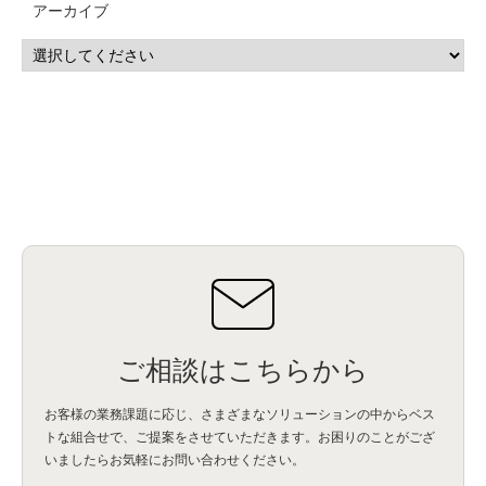
アーカイブ
IBM i
(9)
モダナイズ
(11)
RPG
(1)
HubSpot
(16)
MA
(24)
営業支援
(2)
マーケティングオートメーション
(13)
SASE
(11)
データ利活用
(2)
GWS
(2)
AppSheet
(1)
Cloud Identity
(1)
Google Meet
(1)
Unica
(1)
メール配信
(1)
グループウェア
(1)
サスティナビリティ
(1)
脱炭素
(1)
SSE
(1)
Db2
(1)
Db2WoC
(1)
Db2Warehouse
(1)
Db2wh
(1)
IIAS
(1)
ランサムウェア
(13)
ARM
(5)
ChatGPT
(3)
EDR
(9)
セキュリティアリーナ
(2)
ローカル5G
(3)
無線
(4)
ETL
(3)
IICS
(5)
illumio
(6)
マイクロセグメンテーション
(6)
サイバー攻撃
(9)
AWS
(13)
SPSS
(2)
SPSS Modeler
(4)
ライセンス
(1)
データ分析
(3)
タブレット端末サービス
(1)
BigQuery
(1)
CRM
(9)
HubSpot CRM
(6)
ServiceNow
(4)
試験対策
(2)
ギガらく5G
(2)
BigFix
(4)
情報漏えい
(2)
内部不正
(5)
エンドポイント管理
(2)
Netskope
(4)
DLP
(2)
IBM Cloud Pak for Data
(2)
BMS
(1)
導入
(1)
プロセス
(1)
標準化
(1)
コールセンター
(1)
AI OCR
(1)
オンプレミス型
(1)
クラウド型
(1)
IDMC
(2)
DataStage
(5)
Web-EDI
(1)
DX化
(3)
Web API
(1)
# IDMC
(1)
# IICS
(1)
NICMA
(1)
製造業
(3)
プロトコル
(1)
Tableau
(2)
ペーパーレス
(1)
AI-OCR
(1)
BPO
(1)
FAX
(1)
FAX受注
(1)
自動連携
(2)
効率化
(2)
BI
(5)
金融
(1)
比較
(1)
情報漏洩
(6)
CSPM
(1)
設定ミス
(1)
PSTNマイグレ
(1)
2024年問題
(1)
ご相談はこちらから
ISDN終了
(1)
Guardium
(3)
海外イベント
(4)
イベント
(1)
AI for Security
(1)
Security for AI
(1)
RSAC2024
(1)
RSA Conference 2024
(1)
パッチ管理
(3)
資産管理
(1)
ILMT
(1)
IT資産管理
(2)
サブキャパシティーライセンス
(1)
お客様の業務課題に応じ、さまざまなソリューションの中からベス
Flexera
(1)
MQ
(1)
データ連携
(1)
Verify
(5)
watsonx
(16)
生成AI
(26)
トな組合せで、
ご提案をさせていただきます。お困りのことがござ
Wi-Fi
(1)
データレイクハウス
(5)
watsonx.data
(3)
データベース
(3)
いましたらお気軽にお問い合わせください。
データウェアハウス
(3)
データレイク
(4)
DWH
(3)
RAG
(6)
AI
(14)
海外
(8)
ハッカソン
(6)
CES
(9)
若手
(8)
グローバル
(12)
musubiii
(6)
無線LAN
(1)