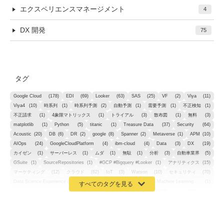
エクスペリエンスマネージメント
4
DX 開発
75
タグ
Google Cloud
(178)
EDI
(69)
Looker
(63)
SAS
(25)
VF
(2)
Viya
(11)
Viya4
(10)
時系列
(1)
時系列予測
(2)
自動予測
(1)
需要予測
(1)
不正検知
(1)
不正請求
(1)
4象限マトリックス
(1)
トライアル
(3)
散布図
(1)
無料
(3)
matplotlib
(1)
Python
(5)
titanic
(1)
Treasure Data
(37)
Security
(64)
Acoustic
(20)
DB
(6)
DR
(2)
google
(8)
Spanner
(2)
Metaverse
(1)
APM
(10)
AIOps
(24)
GoogleCloudPlatform
(4)
ibm-cloud
(4)
Data
(3)
DX
(19)
カイゼン
(1)
サーバーレス
(1)
ムダ
(1)
無駄
(1)
分析
(3)
自動車業界
(5)
GSuite
(1)
SourceRepositories
(1)
#GCP #Bigquery #Looker
(1)
アナリティクス
(15)
マーケティング
(12)
クラウド
(62)
IoT
(3)
Watson
(10)
セキュリティ
(70)
Data Science Experience (DSX)
(1)
Spark
(1)
Watson Machine Learning
(1)
オープンソース
(1)
チーム分析
(1)
機械学習
(3)
深層学習
(1)
DDI
(1)
QRadar
(1)
SOC
(2)
セキュリティ監視サービス
(3)
標的型サイバー攻撃対策
(1)
MSP
(15)
Google Workspace
(5)
量子コンピューティング
(1)
IBM
(3)
Quantum
(2)
CP4D
(5)
Oracle
(1)
Snowflake
(1)
脆弱性
(2)
脆弱性調査
(4)
API
(11)