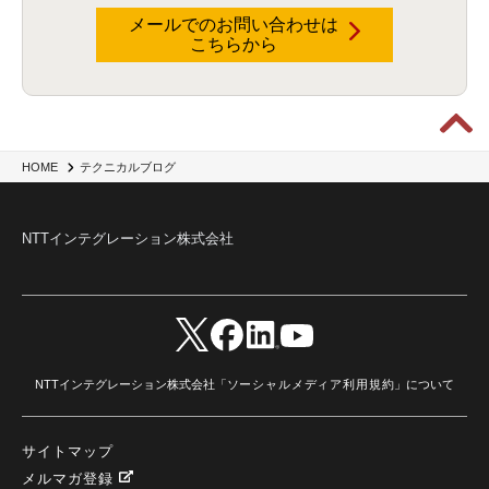
データインテグレーション
(20)
生成AI活用
(11)
海外研修
(4)
インド
(4)
メールでのお問い合わせは
こちらから
Data Governance
(1)
Data Management
(1)
Lineage
(1)
パスワード
(2)
IDaaS
(2)
ID管理
(3)
API Connect
(1)
AWS Cognito
(1)
black hat
(2)
DEFCON
(2)
BIツール
(1)
Ionic
(2)
SPSS CaDS
(1)
内部不正対策
(2)
特権ID管理
(3)
IBM App Connect
(1)
Aspera
(1)
Aspera on Cloud
(1)
CrowdStrike
(3)
IBM webMethods Integration
(1)
Mulesoft Anypoint Platform
(1)
IBM webMethods API Management
(1)
IBM API Connect
(1)
cdp
(3)
Engage Cros
(11)
動画
(5)
CES2025
(1)
OpenAI
(2)
Sora
(2)
Redshift
(1)
HOME
テクニカルブログ
どこでも学べる！あなたのためのナレッジセミナー
(5)
ECS
(1)
コンテナ
(3)
QuickSight
(1)
AI Agent
(4)
AIエージェント
(8)
Excel
(1)
iDoperation
(1)
不正アクセス
(1)
新入社員
(3)
セキュリティインシデント
(3)
インシデント
(4)
NTTインテグレーション株式会社
GenAI
(4)
USB
(1)
議事録
(1)
自動化
(1)
ISO20022
(2)
交通費精算
(9)
USBメモリ
(1)
Think
(1)
外国送金
(1)
電帳法（電子帳簿保存法）
(1)
暗号化通信プロトコル（TLS 1.3）
(1)
SDPF
(1)
RSAC2025
(1)
RSA Conference
(1)
RSAカンファレンス
(1)
セキュリティ意識
(1)
databricks
(2)
コラム
(18)
SFA
(1)
dataiku
(2)
Zscaler
(5)
Veo 3
(1)
AI動画生成
(2)
イベントレポート
(1)
Qilin
(1)
RaaS
(3)
サプライチェーン
(2)
Z-FILTER
(1)
Gemini
(2)
セキュリティ教育
(2)
未経験
(1)
MFA
(1)
データファブリック
(1)
データレイクハウスソリューション
(1)
NTTインテグレーション株式会社「
ソーシャルメディア利用規約
」について
CES 2026
(2)
ゼロトラストネットワーク
(3)
watsonx Orchestrate
(4)
Slack
(2)
wxo
(1)
プリビルドエージェント
(1)
自工会ガイドライン
(1)
脆弱性診断
(1)
SIEM
(1)
LLM
(1)
watsonx.ai
(1)
2025Zscalerアドカレンダー
(1)
サイトマップ
#2025Zscalerアドカレンダー
(1)
Red Hat OpenShift
(2)
インフラモダナイズ
(2)
脱VMware
(2)
サイバーセキュリティ
(2)
IBM Cloud
(1)
Alteryx
(5)
Project BOB
(2)
メルマガ登録