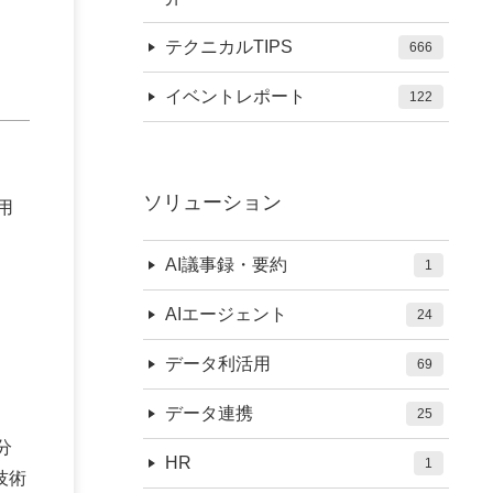
テクニカルTIPS
666
イベントレポート
122
ソリューション
用
AI議事録・要約
1
AIエージェント
24
データ利活用
69
データ連携
25
分
HR
1
技術