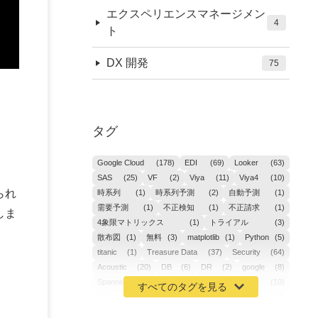
エクスペリエンスマネージメン
4
ト
DX 開発
75
タグ
Google Cloud
(178)
EDI
(69)
Looker
(63)
SAS
(25)
VF
(2)
Viya
(11)
Viya4
(10)
られ
時系列
(1)
時系列予測
(2)
自動予測
(1)
需要予測
(1)
不正検知
(1)
不正請求
(1)
しま
4象限マトリックス
(1)
トライアル
(3)
散布図
(1)
無料
(3)
matplotlib
(1)
Python
(5)
titanic
(1)
Treasure Data
(37)
Security
(64)
Acoustic
(20)
DB
(6)
DR
(2)
google
(8)
Spanner
(2)
Metaverse
(1)
APM
(10)
AIOps
(24)
GoogleCloudPlatform
(4)
ibm-cloud
(4)
Data
(3)
DX
(19)
カイゼン
(1)