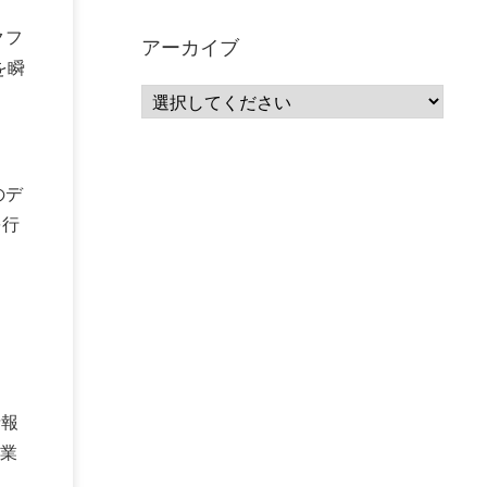
サーバーレス
(1)
ムダ
(1)
無駄
(1)
分析
(3)
クフ
自動車業界
(5)
GSuite
(1)
アーカイブ
SourceRepositories
(1)
を瞬
#GCP #Bigquery #Looker
(1)
アナリティクス
(15)
マーケティング
(12)
クラウド
(62)
IoT
(3)
Watson
(10)
セキュリティ
(70)
Data Science Experience (DSX)
(1)
Spark
(1)
Watson Machine Learning
(1)
オープンソース
(1)
のデ
チーム分析
(1)
機械学習
(3)
深層学習
(1)
DDI
(1)
QRadar
(1)
SOC
(2)
を行
セキュリティ監視サービス
(3)
標的型サイバー攻撃対策
(1)
MSP
(15)
Google Workspace
(5)
量子コンピューティング
(1)
IBM
(3)
Quantum
(2)
CP4D
(5)
Oracle
(1)
Snowflake
(1)
脆弱性
(2)
脆弱性調査
(4)
API
(11)
IBM i
(9)
モダナイズ
(11)
RPG
(1)
HubSpot
(16)
MA
(24)
営業支援
(2)
情報
マーケティングオートメーション
(13)
SASE
(11)
データ利活用
(2)
GWS
(2)
AppSheet
(1)
業
Cloud Identity
(1)
Google Meet
(1)
Unica
(1)