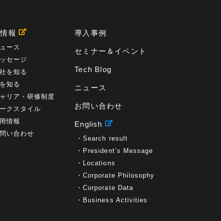
プロセス
(1)
標準化
(1)
コールセンター
(1)
AI OCR
(1)
オンプレミス型
(1)
クラウド型
(1)
IDMC
(2)
DataStage
(5)
Web-EDI
(1)
用情報
導入事例
DX化
(3)
Web API
(1)
# IDMC
(1)
# IICS
(1)
NICMA
(1)
製造業
(3)
プロトコル
(1)
ュース
セミナー＆イベント
Tableau
(2)
ペーパーレス
(1)
AI-OCR
(1)
ッセージ
BPO
(1)
FAX
(1)
FAX受注
(1)
自動連携
(2)
Tech Blog
社を知る
効率化
(2)
BI
(5)
金融
(1)
比較
(1)
を知る
ニュース
情報漏洩
(6)
CSPM
(1)
設定ミス
(1)
ャリア・研修制度
PSTNマイグレ
(1)
2024年問題
(1)
ISDN終了
(1)
お問い合わせ
Guardium
(3)
海外イベント
(4)
イベント
(1)
ークスタイル
AI for Security
(1)
Security for AI
(1)
用情報
English
RSAC2024
(1)
RSA Conference 2024
(1)
問い合わせ
Search result
パッチ管理
(3)
資産管理
(1)
ILMT
(1)
IT資産管理
(2)
サブキャパシティーライセンス
(1)
President’s Message
Flexera
(1)
MQ
(1)
データ連携
(1)
Verify
(5)
Locations
watsonx
(16)
生成AI
(26)
Wi-Fi
(1)
Corporate Philosophy
データレイクハウス
(5)
watsonx.data
(3)
Corporate Data
データベース
(3)
データウェアハウス
(3)
Business Activities
データレイク
(4)
DWH
(3)
RAG
(6)
AI
(14)
海外
(8)
ハッカソン
(6)
CES
(9)
若手
(8)