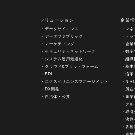
ソリューション
企業
データサイエンス
マネ
データファブリック
トッ
マーケティング
企業
セキュリティネットワーク
数字
システム運用最適化
組織
クラウド&プラットフォーム
基本
EDI
沿革
エクスペリエンスマネージメント
NI
DX開発
所在
自治体・公共
事業
グル
取引
決算
各種
資格