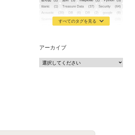
散布図
(1)
無料
(3)
matplotlib
(1)
Python
(5)
titanic
(1)
Treasure Data
(37)
Security
(64)
Acoustic
(20)
DB
(6)
DR
(2)
google
(8)
Spanner
(2)
Metaverse
(1)
APM
(10)
AIOps
(24)
GoogleCloudPlatform
(4)
ibm-cloud
(4)
Data
(3)
DX
(18)
カイゼン
(1)
サーバーレス
(1)
ムダ
(1)
無駄
(1)
分析
(3)
自動車業界
(5)
GSuite
(1)
アーカイブ
SourceRepositories
(1)
#GCP #Bigquery #Looker
(1)
アナリティクス
(15)
マーケティング
(12)
クラウド
(62)
IoT
(3)
Watson
(10)
セキュリティ
(70)
Data Science Experience (DSX)
(1)
Spark
(1)
Watson Machine Learning
(1)
オープンソース
(1)
チーム分析
(1)
機械学習
(3)
深層学習
(1)
DDI
(1)
QRadar
(1)
SOC
(2)
セキュリティ監視サービス
(3)
標的型サイバー攻撃対策
(1)
MSP
(15)
Google Workspace
(5)
量子コンピューティング
(1)
IBM
(3)
Quantum
(2)
CP4D
(5)
Oracle
(1)
Snowflake
(1)
脆弱性
(2)
脆弱性調査
(4)