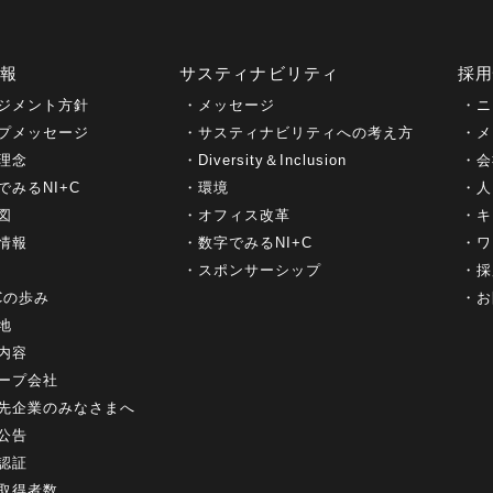
情報
サスティナビリティ
採
ジメント方針
メッセージ
ニ
プメッセージ
サスティナビリティへの考え方
メ
理念
Diversity＆Inclusion
会
でみるNI+C
環境
人
図
オフィス改革
キ
情報
数字でみるNI+C
ワ
スポンサーシップ
採
+Cの歩み
お
地
内容
ープ会社
先企業のみなさまへ
公告
認証
取得者数