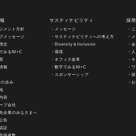
情報
サスティナビリティ
採
ジメント方針
メッセージ
ニ
プメッセージ
サスティナビリティへの考え方
メ
理念
Diversity＆Inclusion
会
でみるNI+C
環境
人
図
オフィス改革
キ
情報
数字でみるNI+C
ワ
スポンサーシップ
採
+Cの歩み
お
地
内容
ープ会社
先企業のみなさまへ
公告
認証
取得者数