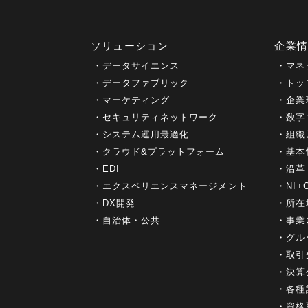
ソリューション
企業
データサイエンス
マネ
データファブリック
トッ
マーケティング
企業
セキュリティネットワーク
数字
システム運用最適化
組織
クラウド&プラットフォーム
基本
EDI
沿革
エクスペリエンスマネージメント
NI
DX開発
所在
自治体・公共
事業
グル
取引
決算
各種
資格