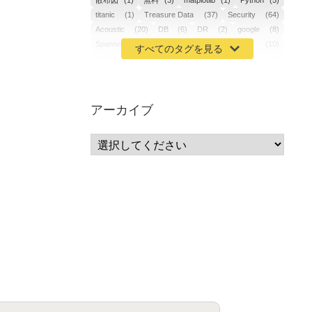
散布図
(1)
無料
(3)
matplotlib
(1)
Python
(5)
titanic
(1)
Treasure Data
(37)
Security
(64)
Acoustic
(20)
DB
(6)
DR
(2)
google
(8)
Spanner
(2)
Metaverse
(1)
APM
(10)
AIOps
(24)
GoogleCloudPlatform
(4)
ibm-cloud
(4)
Data
(3)
DX
(19)
カイゼン
(1)
サーバーレス
(1)
ムダ
(1)
無駄
(1)
分析
(3)
自動車業界
(5)
GSuite
(1)
アーカイブ
SourceRepositories
(1)
#GCP #Bigquery #Looker
(1)
アナリティクス
(15)
マーケティング
(12)
クラウド
(62)
IoT
(3)
Watson
(10)
セキュリティ
(70)
Data Science Experience (DSX)
(1)
Spark
(1)
Watson Machine Learning
(1)
オープンソース
(1)
チーム分析
(1)
機械学習
(3)
深層学習
(1)
DDI
(1)
QRadar
(1)
SOC
(2)
セキュリティ監視サービス
(3)
標的型サイバー攻撃対策
(1)
MSP
(15)
Google Workspace
(5)
量子コンピューティング
(1)
IBM
(3)
Quantum
(2)
CP4D
(5)
Oracle
(1)
Snowflake
(1)
脆弱性
(2)
脆弱性調査
(4)