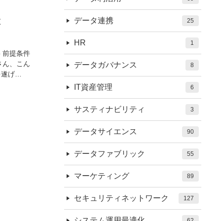
と
データ連携
25
HR
1
 前提条件
さん、こん
データガバナンス
8
を遂げ…
IT資産管理
6
サスティナビリティ
3
データサイエンス
90
データファブリック
55
マーケティング
89
セキュリティネットワーク
127
システム運用最適化
62