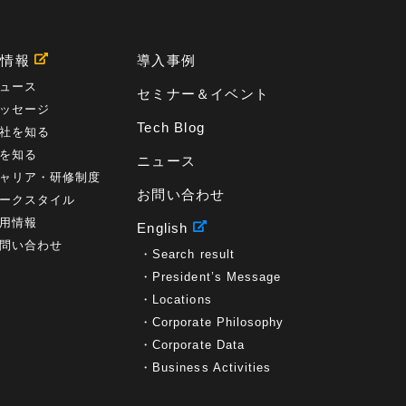
プロセス
(1)
標準化
(1)
コールセンター
(1)
AI OCR
(1)
オンプレミス型
(1)
クラウド型
(1)
IDMC
(2)
DataStage
(5)
Web-EDI
(1)
用情報
導入事例
DX化
(3)
Web API
(1)
# IDMC
(1)
# IICS
(1)
NICMA
(1)
製造業
(3)
プロトコル
(1)
ュース
セミナー＆イベント
Tableau
(2)
ペーパーレス
(1)
AI-OCR
(1)
ッセージ
BPO
(1)
FAX
(1)
FAX受注
(1)
自動連携
(2)
Tech Blog
社を知る
効率化
(2)
BI
(5)
金融
(1)
比較
(1)
を知る
ニュース
情報漏洩
(6)
CSPM
(1)
設定ミス
(1)
ャリア・研修制度
PSTNマイグレ
(1)
2024年問題
(1)
ISDN終了
(1)
お問い合わせ
Guardium
(3)
海外イベント
(4)
イベント
(1)
ークスタイル
AI for Security
(1)
Security for AI
(1)
用情報
English
RSAC2024
(1)
RSA Conference 2024
(1)
問い合わせ
Search result
パッチ管理
(3)
資産管理
(1)
ILMT
(1)
IT資産管理
(2)
サブキャパシティーライセンス
(1)
President’s Message
Flexera
(1)
MQ
(1)
データ連携
(1)
Verify
(5)
Locations
watsonx
(16)
生成AI
(26)
Wi-Fi
(1)
Corporate Philosophy
データレイクハウス
(5)
watsonx.data
(3)
Corporate Data
データベース
(3)
データウェアハウス
(3)
Business Activities
データレイク
(4)
DWH
(3)
RAG
(6)
AI
(14)
海外
(8)
ハッカソン
(6)
CES
(9)
若手
(8)