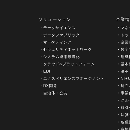
ソリューション
企業
データサイエンス
マネ
データファブリック
トッ
マーケティング
企業
セキュリティネットワーク
数字
システム運用最適化
組織
クラウド&プラットフォーム
基本
EDI
沿革
エクスペリエンスマネージメント
NI
DX開発
所在
自治体・公共
事業
グル
取引
決算
各種
資格