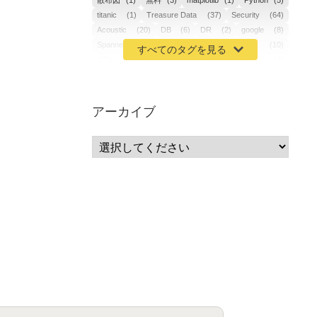
散布図
(1)
無料
(3)
matplotlib
(1)
Python
(5)
titanic
(1)
Treasure Data
(37)
Security
(64)
Acoustic
(20)
DB
(6)
DR
(2)
google
(8)
Spanner
(2)
Metaverse
(1)
APM
(10)
AIOps
(24)
GoogleCloudPlatform
(4)
ibm-cloud
(4)
Data
(3)
DX
(19)
カイゼン
(1)
サーバーレス
(1)
ムダ
(1)
無駄
(1)
分析
(3)
自動車業界
(5)
GSuite
(1)
アーカイブ
SourceRepositories
(1)
#GCP #Bigquery #Looker
(1)
アナリティクス
(15)
マーケティング
(12)
クラウド
(62)
IoT
(3)
Watson
(10)
セキュリティ
(70)
Data Science Experience (DSX)
(1)
Spark
(1)
Watson Machine Learning
(1)
オープンソース
(1)
チーム分析
(1)
機械学習
(3)
深層学習
(1)
DDI
(1)
QRadar
(1)
SOC
(2)
セキュリティ監視サービス
(3)
標的型サイバー攻撃対策
(1)
MSP
(15)
Google Workspace
(5)
量子コンピューティング
(1)
IBM
(3)
Quantum
(2)
CP4D
(5)
Oracle
(1)
Snowflake
(1)
脆弱性
(2)
脆弱性調査
(4)