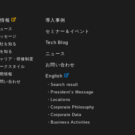
プロセス
(1)
標準化
(1)
コールセンター
(1)
AI OCR
(1)
オンプレミス型
(1)
クラウド型
(1)
IDMC
(2)
DataStage
(5)
Web-EDI
(1)
用情報
導入事例
DX化
(3)
Web API
(1)
# IDMC
(1)
# IICS
(1)
NICMA
(1)
製造業
(3)
プロトコル
(1)
ュース
セミナー＆イベント
Tableau
(2)
ペーパーレス
(1)
AI-OCR
(1)
ッセージ
BPO
(1)
FAX
(1)
FAX受注
(1)
自動連携
(2)
Tech Blog
社を知る
効率化
(2)
BI
(5)
金融
(1)
比較
(1)
を知る
ニュース
情報漏洩
(6)
CSPM
(1)
設定ミス
(1)
ャリア・研修制度
PSTNマイグレ
(1)
2024年問題
(1)
ISDN終了
(1)
お問い合わせ
Guardium
(3)
海外イベント
(4)
イベント
(1)
ークスタイル
AI for Security
(1)
Security for AI
(1)
用情報
English
RSAC2024
(1)
RSA Conference 2024
(1)
問い合わせ
Search result
パッチ管理
(3)
資産管理
(1)
ILMT
(1)
IT資産管理
(2)
サブキャパシティーライセンス
(1)
President’s Message
Flexera
(1)
MQ
(1)
データ連携
(1)
Verify
(5)
Locations
watsonx
(16)
生成AI
(26)
Wi-Fi
(1)
Corporate Philosophy
データレイクハウス
(5)
watsonx.data
(3)
Corporate Data
データベース
(3)
データウェアハウス
(3)
Business Activities
データレイク
(4)
DWH
(3)
RAG
(6)
AI
(14)
海外
(8)
ハッカソン
(6)
CES
(9)
若手
(8)