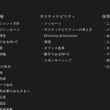
情報
サスティナビリティ
採
ジメント方針
メッセージ
ニ
プメッセージ
サスティナビリティへの考え方
メ
理念
Diversity＆Inclusion
会
でみるNI+C
環境
人
図
オフィス改革
キ
情報
数字でみるNI+C
ワ
スポンサーシップ
採
+Cの歩み
お
地
内容
ープ会社
先企業のみなさまへ
公告
認証
取得者数