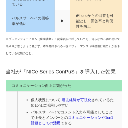
ている
iPhoneからの回答を可
パルスサーベイの回答
▶
能とし、回答率と利便
率が低い
性を向上
※プレゼンティーイズム（疾病就業）：従業員が出社していても、何らかの不調のせいで
頭や体が思うように働かず、本来発揮されるべきパフォーマンス（職務遂行能力）が低下
している状態のこと。
当社が「NICe Series ConPuS」を導入した効果
コミュニケーション向上に繋がった
個人状況について
過去経緯が可視化
されているた
め1on1に活用しやすい
パルスサーベイでコメント入力を可能としたこと
で上長とメンバーとの
コミュニケーションや1on1
話題としての活用
できる