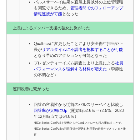
パルスサーベイ結果を直属上長以外の上位管理職
も閲覧できるため、
管理者間でのフォローアップ
情報連携が可能
となった
上長によるメンバー支援の強化に繋がった
Qualtricsに変更したことにより安全衛生担当や上
長が
リアルタイムに不調者を把握することが可能
となり早めのアクションが可能となった
プレゼンティーイズム調査により上長による
社員
パフォーマンスを理解する材料が増えた
（季節性
の不調など）
運用改善に繋がった
回答の容易性から従前のパルスサーベイと比較し
回答率が大幅にUp
（開始時52.6％⇒72.5%、2023
年12月時点では64.8％）
NICe Series ConPuSを契機とした1on1フォローを積み重ねることで、
NICe Series ConPuSの利用価値が浸透し利用率の維持ができていると推
察