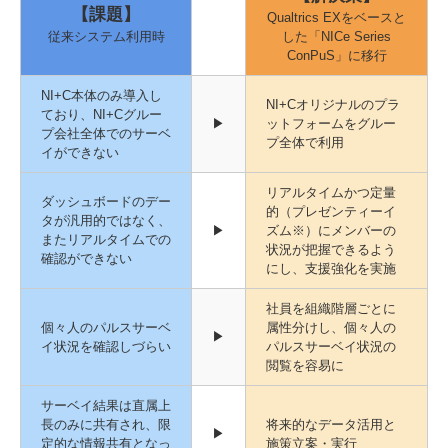
【課題】
Qualtrics EXをベースと
従来システム利用時
した「NICe Series
ConPuS」に移行
NI+C本体のみ導入し
NI+Cオリジナルのプラ
ており、NI+Cグルー
▶
ットフォームをグルー
プ会社全体でのサーベ
プ全体で利用
イができない
リアルタイムかつ定量
ダッシュボードのデー
的（プレゼンティーイ
タが汎用的ではなく、
▶
ズム※）にメンバーの
またリアルタイムでの
状況が把握できるよう
確認ができない
にし、支援強化を実施
社員を組織階層ごとに
個々人のパルスサーベ
属性分けし、個々人の
▶
イ状況を確認しづらい
パルスサーベイ状況の
閲覧を容易に
サーベイ結果は直属上
長のみに共有され、限
将来的なデータ活用と
▶
定的な情報共有となっ
施策立案・実行