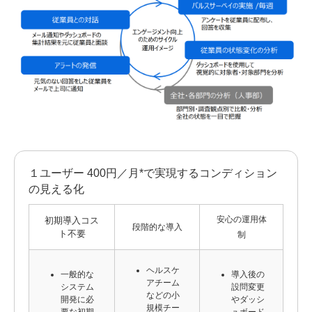
１ユーザー 400円／月*で実現するコンディション
の見える化
安心の運用体
初期導入コス
段階的な導入
ト不要
制
ヘルスケ
一般的な
導入後の
アチーム
システム
設問変更
などの小
開発に必
やダッシ
規模チー
要な初期
ュボード