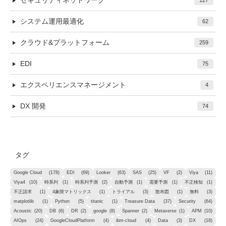
セキュリティネットワーク
127
システム運用最適化
62
クラウド&プラットフォーム
259
EDI
75
エクスペリエンスマネージメント
4
DX 開発
74
タグ
Google Cloud
(178)
EDI
(69)
Looker
(63)
SAS
(25)
VF
(2)
Viya
(11)
Viya4
(10)
時系列
(1)
時系列予測
(2)
自動予測
(1)
需要予測
(1)
不正検知
(1)
不正請求
(1)
4象限マトリックス
(1)
トライアル
(3)
散布図
(1)
無料
(3)
matplotlib
(1)
Python
(5)
titanic
(1)
Treasure Data
(37)
Security
(64)
Acoustic
(20)
DB
(6)
DR
(2)
google
(8)
Spanner
(2)
Metaverse
(1)
APM
(10)
AIOps
(24)
GoogleCloudPlatform
(4)
ibm-cloud
(4)
Data
(3)
DX
(18)