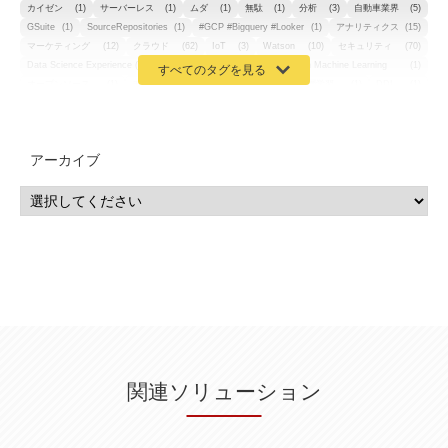
カイゼン
(1)
サーバーレス
(1)
ムダ
(1)
無駄
(1)
分析
(3)
自動車業界
(5)
GSuite
(1)
SourceRepositories
(1)
#GCP #Bigquery #Looker
(1)
アナリティクス
(15)
マーケティング
(12)
クラウド
(62)
IoT
(3)
Watson
(10)
セキュリティ
(70)
Data Science Experience (DSX)
(1)
Spark
(1)
Watson Machine Learning
(1)
オープンソース
(1)
チーム分析
(1)
機械学習
(3)
深層学習
(1)
DDI
(1)
QRadar
(1)
SOC
(2)
セキュリティ監視サービス
(3)
標的型サイバー攻撃対策
(1)
MSP
(15)
Google Workspace
(5)
量子コンピューティング
(1)
IBM
(3)
Quantum
(2)
CP4D
(5)
Oracle
(1)
Snowflake
(1)
脆弱性
(2)
脆弱性調査
(4)
API
(11)
アーカイブ
IBM i
(9)
モダナイズ
(11)
RPG
(1)
HubSpot
(16)
MA
(24)
営業支援
(2)
マーケティングオートメーション
(13)
SASE
(11)
データ利活用
(2)
GWS
(2)
AppSheet
(1)
Cloud Identity
(1)
Google Meet
(1)
Unica
(1)
メール配信
(1)
グループウェア
(1)
サスティナビリティ
(1)
脱炭素
(1)
SSE
(1)
Db2
(1)
Db2WoC
(1)
Db2Warehouse
(1)
Db2wh
(1)
IIAS
(1)
ランサムウェア
(13)
ARM
(5)
ChatGPT
(3)
EDR
(9)
セキュリティアリーナ
(2)
ローカル5G
(3)
無線
(4)
ETL
(3)
IICS
(5)
illumio
(6)
マイクロセグメンテーション
(6)
サイバー攻撃
(9)
AWS
(13)
SPSS
(2)
SPSS Modeler
(4)
ライセンス
(1)
データ分析
(3)
タブレット端末サービス
(1)
BigQuery
(1)
CRM
(9)
HubSpot CRM
(6)
ServiceNow
(4)
試験対策
(2)
ギガらく5G
(2)
BigFix
(4)
情報漏えい
(2)
内部不正
(5)
エンドポイント管理
(2)
Netskope
(4)
DLP
(2)
IBM Cloud Pak for Data
(2)
BMS
(1)
導入
(1)
プロセス
(1)
標準化
(1)
関連ソリューション
コールセンター
(1)
AI OCR
(1)
オンプレミス型
(1)
クラウド型
(1)
IDMC
(2)
DataStage
(5)
Web-EDI
(1)
DX化
(3)
Web API
(1)
# IDMC
(1)
# IICS
(1)
NICMA
(1)
製造業
(3)
プロトコル
(1)
Tableau
(2)
ペーパーレス
(1)
AI-OCR
(1)
BPO
(1)
FAX
(1)
FAX受注
(1)
自動連携
(2)
効率化
(2)
BI
(5)
金融
(1)