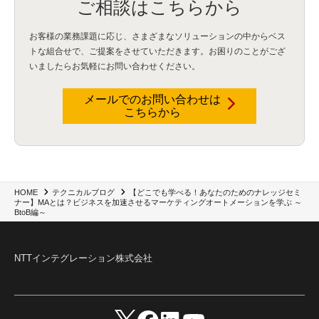
ご相談はこちらから
dataiku
(2)
Zscaler
(5)
Veo 3
(1)
AI動画生成
(2)
イベントレポート
(1)
Qilin
(1)
RaaS
(3)
サプライチェーン
(2)
Z-FILTER
(1)
Gemini
(2)
セキュリティ教育
(2)
未経験
(1)
MFA
(1)
データファブリック
(1)
データレイクハウスソリューション
(1)
お客様の業務課題に応じ、さまざまなソリューションの中からベス
CES 2026
(2)
ゼロトラストネットワーク
(3)
watsonx Orchestrate
(4)
Slack
(2)
トな組合せで、
ご提案をさせていただきます。お困りのことがござ
wxo
(1)
プリビルドエージェント
(1)
自工会ガイドライン
(1)
脆弱性診断
(1)
いましたらお気軽にお問い合わせください。
SIEM
(1)
LLM
(1)
watsonx.ai
(1)
2025Zscalerアドカレンダー
(1)
#2025Zscalerアドカレンダー
(1)
Red Hat OpenShift
(2)
インフラモダナイズ
(2)
メールでのお問い合わせは
脱VMware
(2)
サイバーセキュリティ
(2)
IBM Cloud
(1)
Alteryx
(5)
Project BOB
(2)
こちらから
AI駆動型開発
(3)
Bob
(6)
Antigravity
(3)
AI駆動開発
(4)
NI+Cインシデント緊急収束サービス
(1)
キャンペーン
(1)
DX開発
(3)
スマートゴー
(3)
Smart Go
(3)
AI駆動開発、Project BOB、生成AI活用
(1)
Bobathon
(3)
Alteryx One
(3)
ランサムウェア対策
(1)
Flow
(1)
Veo3.1
(1)
Apache Iceberg
(1)
パスキー
(1)
パスワードレス
(2)
AISecurity
(1)
SecurityforAI
(1)
AIforSecurity
(1)
受発注業務
(1)
部品サプライヤー
(1)
ALog
(1)
NI+Cセキュリティアリーナ
(1)
【どこでも学べる！あなたのためのナレッジセミ
HOME
テクニカルブログ
IBM Think 2026
(2)
SCS評価制度
(1)
ナー】MAとは？ビジネスを加速させるマーケティングオートメーションを学ぶ ～
サプライチェーン強化に向けたセキュリティ対策評価制度
(1)
マイグレーション
(1)
BtoB編～
経費精算
(3)
AIツール
(1)
Fortinet
(1)
Fortigate
(1)
Fortibleed
(1)
ZDX
(1)
danect⁺
(1)
Treasure AI
(1)
AI議事録・要約
(1)
PLAUD - Plaud.ai
(1)
AI文字起こし・録音
(1)
NTTインテグレーション株式会社