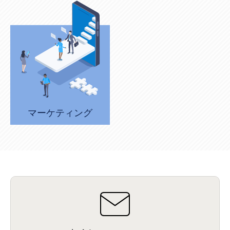
比較
(1)
情報漏洩
(6)
CSPM
(1)
設定ミス
(1)
PSTNマイグレ
(1)
2024年問題
(1)
ISDN終了
(1)
Guardium
(3)
海外イベント
(4)
イベント
(1)
AI for Security
(1)
Security for AI
(1)
RSAC2024
(1)
RSA Conference 2024
(1)
パッチ管理
(3)
資産管理
(1)
ILMT
(1)
IT資産管理
(2)
サブキャパシティーライセンス
(1)
Flexera
(1)
MQ
(1)
データ連携
(1)
Verify
(5)
watsonx
(16)
生成AI
(26)
Wi-Fi
(1)
データレイクハウス
(5)
watsonx.data
(3)
データベース
(3)
データウェアハウス
(3)
データレイク
(4)
DWH
(3)
RAG
(6)
AI
(14)
海外
(8)
ハッカソン
(6)
CES
(9)
若手
(8)
グローバル
(12)
musubiii
(6)
無線LAN
(1)
データインテグレーション
(20)
生成AI活用
(11)
海外研修
(4)
インド
(4)
Data Governance
(1)
Data Management
(1)
Lineage
(1)
パスワード
(2)
IDaaS
(2)
ID管理
(3)
API Connect
(1)
AWS Cognito
(1)
black hat
(2)
DEFCON
(2)
マーケティング
BIツール
(1)
Ionic
(2)
SPSS CaDS
(1)
内部不正対策
(2)
特権ID管理
(3)
IBM App Connect
(1)
Aspera
(1)
Aspera on Cloud
(1)
CrowdStrike
(3)
IBM webMethods Integration
(1)
Mulesoft Anypoint Platform
(1)
IBM webMethods API Management
(1)
IBM API Connect
(1)
cdp
(3)
Engage Cros
(11)
動画
(5)
CES2025
(1)
OpenAI
(2)
Sora
(2)
Redshift
(1)
どこでも学べる！あなたのためのナレッジセミナー
(5)
ECS
(1)
コンテナ
(3)
QuickSight
(1)
AI Agent
(4)
AIエージェント
(8)
Excel
(1)
iDoperation
(1)
不正アクセス
(1)
新入社員
(3)
セキュリティインシデント
(3)
インシデント
(4)
GenAI
(4)
USB
(1)
議事録
(1)
自動化
(1)
ISO20022
(2)
交通費精算
(8)
USBメモリ
(1)
Think
(1)
外国送金
(1)
電帳法（電子帳簿保存法）
(1)
暗号化通信プロトコル（TLS 1.3）
(1)
SDPF
(1)
RSAC2025
(1)
RSA Conference
(1)
RSAカンファレンス
(1)
セキュリティ意識
(1)
databricks
(2)
コラム
(18)
SFA
(1)