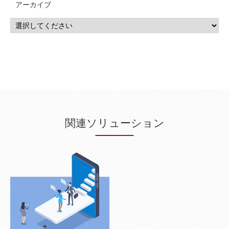
アーカイブ
IBM i
(9)
モダナイズ
(11)
RPG
(1)
HubSpot
(16)
MA
(24)
営業支援
(2)
マーケティングオートメーション
(13)
SASE
(11)
データ利活用
(2)
GWS
(2)
AppSheet
(1)
Cloud Identity
(1)
Google Meet
(1)
Unica
(1)
メール配信
(1)
グループウェア
(1)
サスティナビリティ
(1)
脱炭素
(1)
SSE
(1)
Db2
(1)
Db2WoC
(1)
Db2Warehouse
(1)
Db2wh
(1)
IIAS
(1)
ランサムウェア
(13)
ARM
(5)
ChatGPT
(3)
EDR
(9)
セキュリティアリーナ
(2)
ローカル5G
(3)
無線
(4)
ETL
(3)
IICS
(5)
illumio
(6)
マイクロセグメンテーション
(6)
サイバー攻撃
(9)
AWS
(13)
SPSS
(2)
SPSS Modeler
(4)
ライセンス
(1)
データ分析
(3)
タブレット端末サービス
(1)
BigQuery
(1)
CRM
(9)
HubSpot CRM
(6)
ServiceNow
(4)
試験対策
(2)
ギガらく5G
(2)
BigFix
(4)
情報漏えい
(2)
内部不正
(5)
エンドポイント管理
(2)
Netskope
(4)
DLP
(2)
IBM Cloud Pak for Data
(2)
BMS
(1)
導入
(1)
プロセス
(1)
標準化
(1)
関連ソリューション
コールセンター
(1)
AI OCR
(1)
オンプレミス型
(1)
クラウド型
(1)
IDMC
(2)
DataStage
(5)
Web-EDI
(1)
DX化
(3)
Web API
(1)
# IDMC
(1)
# IICS
(1)
NICMA
(1)
製造業
(3)
プロトコル
(1)
Tableau
(2)
ペーパーレス
(1)
AI-OCR
(1)
BPO
(1)
FAX
(1)
FAX受注
(1)
自動連携
(2)
効率化
(2)
BI
(5)
金融
(1)
比較
(1)
情報漏洩
(6)
CSPM
(1)
設定ミス
(1)
PSTNマイグレ
(1)
2024年問題
(1)
ISDN終了
(1)
Guardium
(3)
海外イベント
(4)
イベント
(1)
AI for Security
(1)
Security for AI
(1)
RSAC2024
(1)
RSA Conference 2024
(1)
パッチ管理
(3)
資産管理
(1)
ILMT
(1)
IT資産管理
(2)
サブキャパシティーライセンス
(1)
Flexera
(1)
MQ
(1)
データ連携
(1)
Verify
(5)
watsonx
(16)
生成AI
(26)
Wi-Fi
(1)
データレイクハウス
(5)
watsonx.data
(3)
データベース
(3)
データウェアハウス
(3)
データレイク
(4)
DWH
(3)
RAG
(6)
AI
(14)
海外
(8)
ハッカソン
(6)
CES
(9)
若手
(8)
グローバル
(12)
musubiii
(6)
無線LAN
(1)