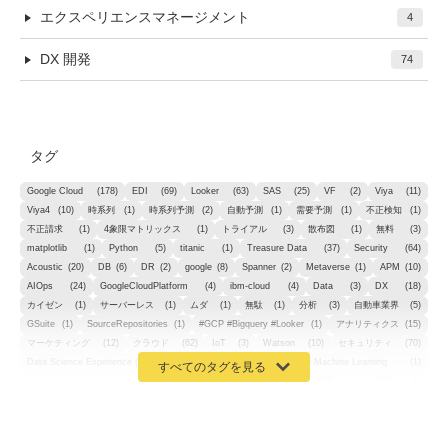
エクスペリエンスマネージメント
4
DX 開発
74
タグ
Google Cloud
(178)
EDI
(69)
Looker
(63)
SAS
(25)
VF
(2)
Viya
(11)
Viya4
(10)
時系列
(1)
時系列予測
(2)
自動予測
(1)
需要予測
(1)
不正検知
(1)
不正請求
(1)
4象限マトリックス
(1)
トライアル
(3)
散布図
(1)
無料
(3)
matplotlib
(1)
Python
(5)
titanic
(1)
Treasure Data
(37)
Security
(64)
Acoustic
(20)
DB
(6)
DR
(2)
google
(8)
Spanner
(2)
Metaverse
(1)
APM
(10)
AIOps
(24)
GoogleCloudPlatform
(4)
ibm-cloud
(4)
Data
(3)
DX
(18)
カイゼン
(1)
サーバーレス
(1)
ムダ
(1)
無駄
(1)
分析
(3)
自動車業界
(5)
GSuite
(1)
SourceRepositories
(1)
#GCP #Bigquery #Looker
(1)
アナリティクス
(15)
マーケティング
(12)
クラウド
(62)
IoT
(3)
Watson
(10)
セキュリティ
(70)
Data Science Experience (DSX)
(1)
Spark
(1)
Watson Machine Learning
(1)
オープンソース
(1)
チーム分析
(1)
機械学習
(3)
深層学習
(1)
DDI
(1)
QRadar
(1)
SOC
(2)
セキュリティ監視サービス
(3)
標的型サイバー攻撃対策
(1)
MSP
(15)
Google Workspace
(5)
量子コンピューティング
(1)
IBM
(3)
Quantum
(2)
CP4D
(5)
Oracle
(1)
Snowflake
(1)
脆弱性
(2)
脆弱性調査
(4)
API
(11)