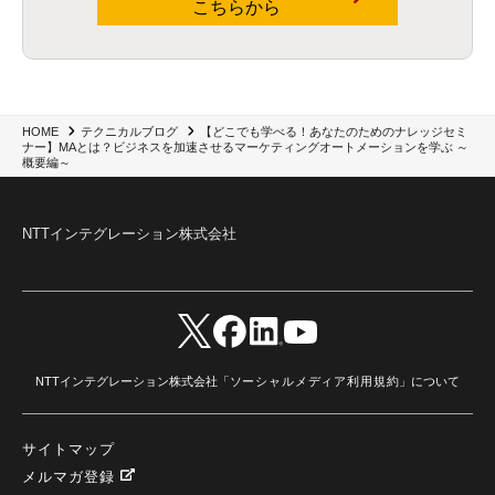
こちらから
AI駆動型開発
(3)
Bob
(6)
Antigravity
(3)
AI駆動開発
(4)
NI+Cインシデント緊急収束サービス
(1)
キャンペーン
(1)
DX開発
(3)
スマートゴー
(3)
Smart Go
(3)
AI駆動開発、Project BOB、生成AI活用
(1)
Bobathon
(3)
Alteryx One
(3)
ランサムウェア対策
(1)
Flow
(1)
Veo3.1
(1)
Apache Iceberg
(1)
パスキー
(1)
パスワードレス
(2)
AISecurity
(1)
SecurityforAI
(1)
AIforSecurity
(1)
受発注業務
(1)
部品サプライヤー
(1)
ALog
(1)
NI+Cセキュリティアリーナ
(1)
【どこでも学べる！あなたのためのナレッジセミ
HOME
テクニカルブログ
IBM Think 2026
(2)
SCS評価制度
(1)
ナー】MAとは？ビジネスを加速させるマーケティングオートメーションを学ぶ ～
サプライチェーン強化に向けたセキュリティ対策評価制度
(1)
マイグレーション
(1)
概要編～
経費精算
(3)
AIツール
(1)
Fortinet
(1)
Fortigate
(1)
Fortibleed
(1)
ZDX
(1)
danect⁺
(1)
Treasure AI
(1)
AI議事録・要約
(1)
PLAUD - Plaud.ai
(1)
AI文字起こし・録音
(1)
NTTインテグレーション株式会社
NTTインテグレーション株式会社「
ソーシャルメディア利用規約
」について
サイトマップ
メルマガ登録