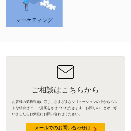
データインテグレーション
(20)
生成AI活用
(11)
海外研修
(4)
インド
(4)
Data Governance
(1)
Data Management
(1)
Lineage
(1)
パスワード
(2)
IDaaS
(2)
ID管理
(3)
API Connect
(1)
AWS Cognito
(1)
black hat
(2)
DEFCON
(2)
マーケティング
BIツール
(1)
Ionic
(2)
SPSS CaDS
(1)
内部不正対策
(2)
特権ID管理
(3)
IBM App Connect
(1)
Aspera
(1)
Aspera on Cloud
(1)
CrowdStrike
(3)
IBM webMethods Integration
(1)
Mulesoft Anypoint Platform
(1)
IBM webMethods API Management
(1)
IBM API Connect
(1)
cdp
(3)
Engage Cros
(11)
動画
(5)
CES2025
(1)
OpenAI
(2)
Sora
(2)
Redshift
(1)
どこでも学べる！あなたのためのナレッジセミナー
(5)
ECS
(1)
コンテナ
(3)
QuickSight
(1)
AI Agent
(4)
AIエージェント
(8)
Excel
(1)
iDoperation
(1)
不正アクセス
(1)
新入社員
(3)
セキュリティインシデント
(3)
インシデント
(4)
GenAI
(4)
USB
(1)
議事録
(1)
自動化
(1)
ISO20022
(2)
交通費精算
(8)
USBメモリ
(1)
Think
(1)
外国送金
(1)
電帳法（電子帳簿保存法）
(1)
暗号化通信プロトコル（TLS 1.3）
(1)
SDPF
(1)
RSAC2025
(1)
RSA Conference
(1)
RSAカンファレンス
(1)
セキュリティ意識
(1)
databricks
(2)
コラム
(18)
SFA
(1)
ご相談はこちらから
dataiku
(2)
Zscaler
(5)
Veo 3
(1)
AI動画生成
(2)
イベントレポート
(1)
Qilin
(1)
RaaS
(3)
サプライチェーン
(2)
Z-FILTER
(1)
Gemini
(2)
セキュリティ教育
(2)
未経験
(1)
MFA
(1)
データファブリック
(1)
データレイクハウスソリューション
(1)
お客様の業務課題に応じ、さまざまなソリューションの中からベス
CES 2026
(2)
ゼロトラストネットワーク
(3)
watsonx Orchestrate
(4)
Slack
(2)
トな組合せで、
ご提案をさせていただきます。お困りのことがござ
wxo
(1)
プリビルドエージェント
(1)
自工会ガイドライン
(1)
脆弱性診断
(1)
いましたらお気軽にお問い合わせください。
SIEM
(1)
LLM
(1)
watsonx.ai
(1)
2025Zscalerアドカレンダー
(1)
#2025Zscalerアドカレンダー
(1)
Red Hat OpenShift
(2)
インフラモダナイズ
(2)
メールでのお問い合わせは
脱VMware
(2)
サイバーセキュリティ
(2)
IBM Cloud
(1)
Alteryx
(5)
Project BOB
(2)