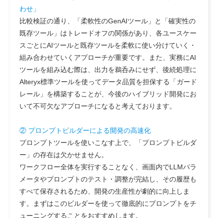
わせ」
比較検証の通り、「柔軟性のGenAIツール」と「確実性の
既存ツール」はトレードオフの関係があり、各ユースケー
スごとにAIツールと既存ツールを柔軟に使い分けていく・
組み合わせていくアプローチが重要です。また、実務にAI
ツールを組み込む際は、出力を鵜呑みにせず、後続処理に
Alteryx標準ツールを使ってデータ品質を担保する「ガード
レール」を構築することが、今後のハイブリッド開発にお
いて不可欠なアプローチになると考えております。
② プロンプトビルダーによる開発の高速化
プロンプトツールを使いこなす上で、「プロンプトビルダ
ー」の存在は欠かせません。
ワークフロー全体を実行することなく、画面内でLLMパラ
メータやプロンプトのテスト・調整が完結し、その履歴も
すべて保存されるため、開発の生産性が劇的に向上しま
す。まずはこのビルダーを使って徹底的にプロンプトをチ
ューニングすることをおすすめします。