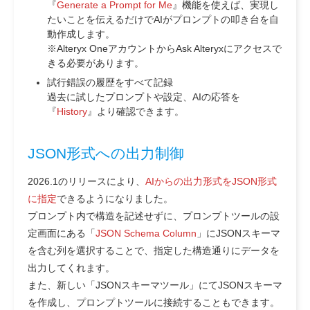
『
Generate a Prompt for Me
』機能を使えば、実現し
たいことを伝えるだけでAIがプロンプトの叩き台を自
動作成します。
※Alteryx OneアカウントからAsk Alteryxにアクセスで
きる必要があります。
試行錯誤の履歴をすべて記録
過去に試したプロンプトや設定、AIの応答を
『
History
』より確認できます。
JSON形式への出力制御
2026.1のリリースにより、
AIからの出力形式をJSON形式
に指定
できるようになりました。
プロンプト内で構造を記述せずに、プロンプトツールの設
定画面にある「
JSON Schema Column
」にJSONスキーマ
を含む列を選択することで、指定した構造通りにデータを
出力してくれます。
また、新しい「JSONスキーマツール」にてJSONスキーマ
を作成し、プロンプトツールに接続することもできます。