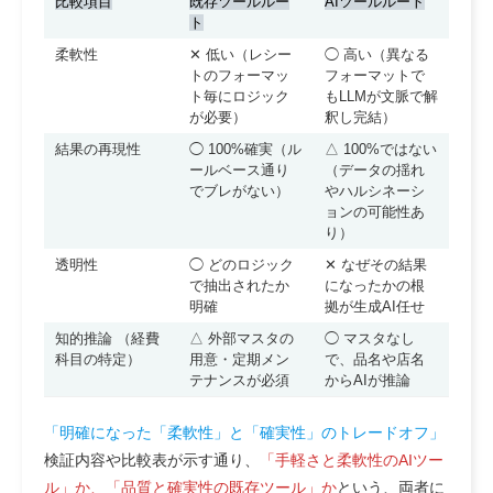
比較項目
既存ツールルー
AIツールルート
ト
柔軟性
✕
低い（レシー
◯
高い（異なる
トのフォーマッ
フォーマットで
ト毎にロジック
もLLMが文脈で解
が必要）
釈し完結）
結果の再現性
◯
100%確実（ル
△
100%ではない
ールベース通り
（データの揺れ
でブレがない）
やハルシネーシ
ョンの可能性あ
り）
透明性
◯
どのロジック
✕
なぜその結果
で抽出されたか
になったかの根
明確
拠が生成AI任せ
知的推論 （経費
△
外部マスタの
◯
マスタなし
科目の特定）
用意・定期メン
で、品名や店名
テナンスが必須
からAIが推論
「明確になった「柔軟性」と「確実性」のトレードオフ」
検証内容や比較表が示す通り、
「手軽さと柔軟性のAIツー
ル」か、「品質と確実性の既存ツール」か
という、両者に