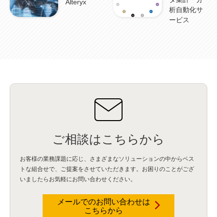
Alteryx
資産管理
(1)
ILMT
(1)
IT資産管理
(2)
サブキャパシティーライセンス
(1)
析自動化サ
Flexera
(1)
MQ
(1)
データ連携
(1)
Verify
(5)
watsonx
(16)
生成AI
(26)
ービス
Wi-Fi
(1)
データレイクハウス
(5)
watsonx.data
(3)
データベース
(3)
データウェアハウス
(3)
データレイク
(4)
DWH
(3)
RAG
(6)
AI
(14)
海外
(8)
ハッカソン
(6)
CES
(9)
若手
(8)
グローバル
(12)
musubiii
(6)
無線LAN
(1)
データインテグレーション
(20)
生成AI活用
(11)
海外研修
(4)
インド
(4)
Data Governance
(1)
Data Management
(1)
Lineage
(1)
パスワード
(2)
IDaaS
(2)
ID管理
(3)
API Connect
(1)
AWS Cognito
(1)
black hat
(2)
DEFCON
(2)
BIツール
(1)
Ionic
(2)
SPSS CaDS
(1)
内部不正対策
(2)
特権ID管理
(3)
IBM App Connect
(1)
Aspera
(1)
Aspera on Cloud
(1)
CrowdStrike
(3)
IBM webMethods Integration
(1)
Mulesoft Anypoint Platform
(1)
IBM webMethods API Management
(1)
IBM API Connect
(1)
cdp
(3)
Engage Cros
(11)
動画
(5)
CES2025
(1)
OpenAI
(2)
Sora
(2)
Redshift
(1)
どこでも学べる！あなたのためのナレッジセミナー
(5)
ECS
(1)
コンテナ
(3)
QuickSight
(1)
AI Agent
(4)
AIエージェント
(8)
Excel
(1)
iDoperation
(1)
ご相談はこちらから
不正アクセス
(1)
新入社員
(3)
セキュリティインシデント
(3)
インシデント
(4)
GenAI
(4)
USB
(1)
議事録
(1)
自動化
(1)
ISO20022
(2)
交通費精算
(9)
お客様の業務課題に応じ、さまざまなソリューションの中からベス
USBメモリ
(1)
Think
(1)
外国送金
(1)
電帳法（電子帳簿保存法）
(1)
トな組合せで、
ご提案をさせていただきます。お困りのことがござ
暗号化通信プロトコル（TLS 1.3）
(1)
SDPF
(1)
RSAC2025
(1)
RSA Conference
(1)
いましたらお気軽にお問い合わせください。
RSAカンファレンス
(1)
セキュリティ意識
(1)
databricks
(2)
コラム
(18)
SFA
(1)
dataiku
(2)
Zscaler
(5)
Veo 3
(1)
AI動画生成
(2)
イベントレポート
(1)
Qilin
(1)
RaaS
(3)
サプライチェーン
(2)
Z-FILTER
(1)
Gemini
(2)
セキュリティ教育
(2)
メールでのお問い合わせは
未経験
(1)
MFA
(1)
データファブリック
(1)
データレイクハウスソリューション
(1)
こちらから
CES 2026
(2)
ゼロトラストネットワーク
(3)
watsonx Orchestrate
(4)
Slack
(2)