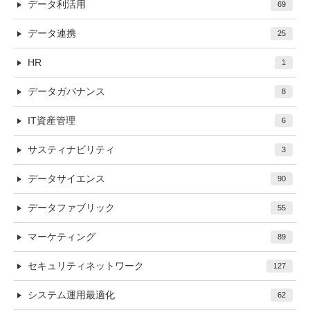
データ利活用
69
データ連携
25
HR
1
データガバナンス
8
IT資産管理
6
サスティナビリティ
3
データサイエンス
90
データファブリック
55
マーケティング
89
セキュリティネットワーク
127
システム運用最適化
62