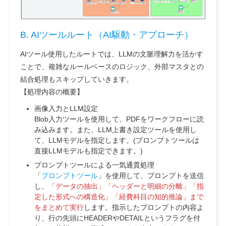
B. AIツールルート（AI駆動・アプローチ）
AIツール使用したルートでは、LLMの文脈理解力を活かす
ことで、複雑なルールベースのロジック、外部マスタとの
結合処理もスキップしていきます。
【処理内容の概要】
画像入力とLLM設定
Blob入力ツールを使用して、PDFをワークフローに読
み込みます。また、LLM上書き設定ツールを使用し
て、LLMモデルを指定します。(プロンプトツールは
直接LLMモデルも指定できます。)
プロンプトツールによる一気通貫処理
「
プロンプトツール
」を使用して、プロンプトを送信
し、
「データの抽出」「ヘッダーと明細の分離」「指
定した形式への構造化」「経費科目の知的推論」まで
をまとめて実行
します。指示したプロンプトの内容よ
り、行の先頭にHEADERやDETAILというフラグを付