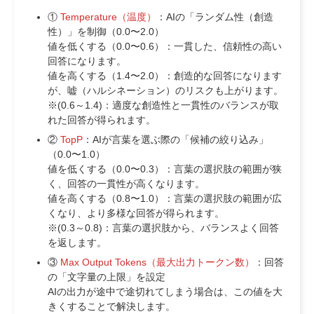
①
Temperature（温度）
：AIの「ランダム性（創造
性）」を制御（0.0〜2.0）
値を低くする（0.0〜0.6）：一貫した、信頼性の高い
回答になります。
値を高くする（1.4〜2.0）：創造的な回答になります
が、嘘（ハルシネーション）のリスクも上がります。
※(0.6～1.4)：適度な創造性と一貫性のバランスが取
れた回答が得られます。
②
TopP
：AIが言葉を選ぶ際の「候補の絞り込み」
（0.0〜1.0）
値を低くする（0.0〜0.3）：言葉の選択肢の範囲が狭
く、回答の一貫性が高くなります。
値を高くする（0.8〜1.0）：言葉の選択肢の範囲が広
くなり、より多様な回答が得られます。
※(0.3～0.8)：言葉の選択肢から、バランスよく回答
を返します。
③
Max Output Tokens（最大出力トークン数）
：回答
の「文字量の上限」を設定
AIの出力が途中で途切れてしまう場合は、この値を大
きくすることで解決します。