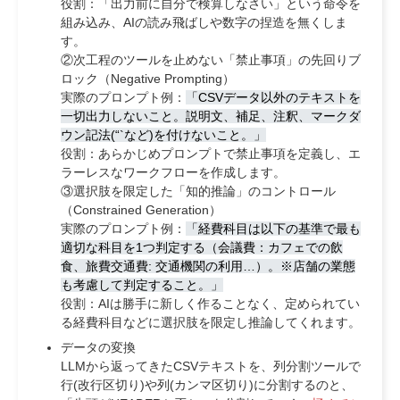
役割：
「出力前に自分で検算しなさい」という命令を
組み込み、AIの読み飛ばしや数字の捏造を無くしま
す。
②次工程のツールを止めない「禁止事項」の先回りブ
ロック（Negative Prompting）
実際のプロンプト例：
「CSVデータ以外のテキストを
一切出力しないこと。説明文、補足、注釈、マークダ
ウン記法(“`など)を付けないこと。」
役割：
あらかじめプロンプトで禁止事項を定義し、エ
ラーレスなワークフローを作成します。
③選択肢を限定した「知的推論」のコントロール
（Constrained Generation）
実際のプロンプト例：
「経費科目は以下の基準で最も
適切な科目を1つ判定する（会議費：カフェでの飲
食、旅費交通費: 交通機関の利用…）。※店舗の業態
も考慮して判定すること。」
役割：
AIは勝手に新しく作ることなく、定められてい
る経費科目などに選択肢を限定し推論してくれます。
データの変換
LLMから返ってきたCSVテキストを、列分割ツールで
行(改行区切り)や列(カンマ区切り)に分割するのと、