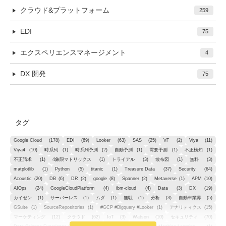
クラウド&プラットフォーム
259
EDI
75
エクスペリエンスマネージメント
4
DX 開発
75
タグ
Google Cloud
(178)
EDI
(69)
Looker
(63)
SAS
(25)
VF
(2)
Viya
(11)
Viya4
(10)
時系列
(1)
時系列予測
(2)
自動予測
(1)
需要予測
(1)
不正検知
(1)
不正請求
(1)
4象限マトリックス
(1)
トライアル
(3)
散布図
(1)
無料
(3)
matplotlib
(1)
Python
(5)
titanic
(1)
Treasure Data
(37)
Security
(64)
Acoustic
(20)
DB
(6)
DR
(2)
google
(8)
Spanner
(2)
Metaverse
(1)
APM
(10)
AIOps
(24)
GoogleCloudPlatform
(4)
ibm-cloud
(4)
Data
(3)
DX
(19)
カイゼン
(1)
サーバーレス
(1)
ムダ
(1)
無駄
(1)
分析
(3)
自動車業界
(5)
GSuite
(1)
SourceRepositories
(1)
#GCP #Bigquery #Looker
(1)
アナリティクス
(15)
マーケティング
(12)
クラウド
(62)
IoT
(3)
Watson
(10)
セキュリティ
(70)