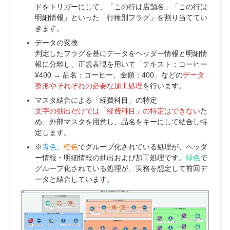
ドをトリガーにして、「この行は店舗名」「この行は
明細情報」といった「行種別フラグ」を割り当ててい
きます。
データの変換
判定したフラグを基にデータをヘッダー情報と明細情
報に分離し、正規表現を用いて「テキスト：コーヒー
¥400 → 品名：コーヒー、金額：400」などの
データ
整形やそれぞれの必要な加工処理
を行います。
マスタ結合による「経費科目」の特定
文字の抽出だけでは「経費科目」の特定はできない
た
め、外部マスタを用意し、品名をキーにして結合し特
定します。
※
青色
、
橙色
でグループ化されている処理が、ヘッダ
ー情報・明細情報の抽出および加工処理です。
緑色
で
グループ化されている処理が、実務を想定して前回デ
ータと結合しています。