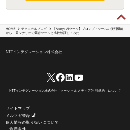
wxo
(1)
プリビルドエージェント
(1)
自工会ガイドライン
(1)
脆弱性診断
(1)
SIEM
(1)
LLM
(1)
watsonx.ai
(1)
2025Zscalerアドカレンダー
(1)
#2025Zscalerアドカレンダー
(1)
Red Hat OpenShift
(2)
インフラモダナイズ
(2)
脱VMware
(2)
サイバーセキュリティ
(2)
IBM Cloud
(1)
Alteryx
(5)
Project BOB
(2)
AI駆動型開発
(3)
Bob
(6)
Antigravity
(3)
AI駆動開発
(4)
【Alteryx AIツール】プロンプトツールの便利機能
HOME
テクニカルブログ
から、同シナリオで既存ツールと比較検証してみた
NI+Cインシデント緊急収束サービス
(1)
キャンペーン
(1)
DX開発
(3)
スマートゴー
(3)
Smart Go
(3)
AI駆動開発、Project BOB、生成AI活用
(1)
Bobathon
(3)
Alteryx One
(3)
ランサムウェア対策
(1)
Flow
(1)
Veo3.1
(1)
Apache Iceberg
(1)
パスキー
(1)
パスワードレス
(2)
AISecurity
(1)
SecurityforAI
(1)
AIforSecurity
(1)
NTTインテグレーション株式会社
受発注業務
(1)
部品サプライヤー
(1)
ALog
(1)
NI+Cセキュリティアリーナ
(1)
IBM Think 2026
(2)
SCS評価制度
(1)
サプライチェーン強化に向けたセキュリティ対策評価制度
(1)
マイグレーション
(1)
経費精算
(4)
AIツール
(1)
Fortinet
(1)
Fortigate
(1)
Fortibleed
(1)
ZDX
(1)
danect⁺
(1)
Treasure AI
(1)
AI議事録・要約
(1)
PLAUD - Plaud.ai
(1)
AI文字起こし・録音
(1)
NTTインテグレーション株式会社「
ソーシャルメディア利用規約
」について
サイトマップ
メルマガ登録
個人情報の取り扱いについて
ご利用条件