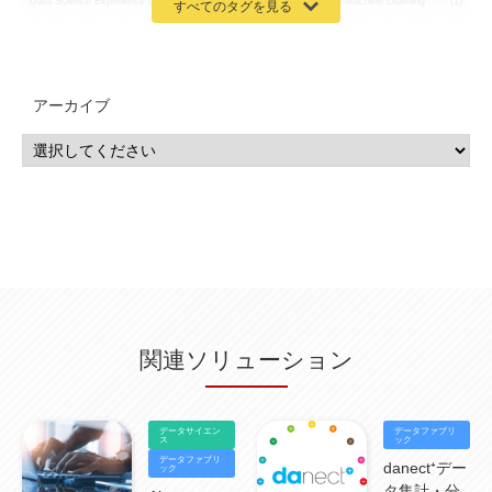
Data Science Experience (DSX)
(1)
Spark
(1)
Watson Machine Learning
(1)
オープンソース
(1)
チーム分析
(1)
機械学習
(3)
深層学習
(1)
DDI
(1)
QRadar
(1)
SOC
(2)
セキュリティ監視サービス
(3)
標的型サイバー攻撃対策
(1)
MSP
(15)
Google Workspace
(5)
量子コンピューティング
(1)
IBM
(3)
Quantum
(2)
CP4D
(5)
Oracle
(1)
Snowflake
(1)
脆弱性
(2)
脆弱性調査
(4)
API
(11)
アーカイブ
IBM i
(9)
モダナイズ
(11)
RPG
(1)
HubSpot
(16)
MA
(24)
営業支援
(2)
マーケティングオートメーション
(13)
SASE
(11)
データ利活用
(2)
GWS
(2)
AppSheet
(1)
Cloud Identity
(1)
Google Meet
(1)
Unica
(1)
メール配信
(1)
グループウェア
(1)
サスティナビリティ
(1)
脱炭素
(1)
SSE
(1)
Db2
(1)
Db2WoC
(1)
Db2Warehouse
(1)
Db2wh
(1)
IIAS
(1)
ランサムウェア
(13)
ARM
(5)
ChatGPT
(3)
EDR
(9)
セキュリティアリーナ
(2)
ローカル5G
(3)
無線
(4)
ETL
(3)
IICS
(5)
illumio
(6)
マイクロセグメンテーション
(6)
サイバー攻撃
(9)
AWS
(13)
SPSS
(2)
SPSS Modeler
(4)
ライセンス
(1)
データ分析
(3)
タブレット端末サービス
(1)
BigQuery
(1)
CRM
(9)
HubSpot CRM
(6)
ServiceNow
(4)
試験対策
(2)
ギガらく5G
(2)
BigFix
(4)
情報漏えい
(2)
内部不正
(5)
エンドポイント管理
(2)
Netskope
(4)
DLP
(2)
IBM Cloud Pak for Data
(2)
BMS
(1)
導入
(1)
プロセス
(1)
標準化
(1)
関連ソリューション
コールセンター
(1)
AI OCR
(1)
オンプレミス型
(1)
クラウド型
(1)
IDMC
(2)
DataStage
(5)
Web-EDI
(1)
DX化
(3)
Web API
(1)
# IDMC
(1)
# IICS
(1)
NICMA
(1)
製造業
(3)
プロトコル
(1)
Tableau
(2)
ペーパーレス
(1)
AI-OCR
(1)
BPO
(1)
FAX
(1)
FAX受注
(1)
自動連携
(2)
効率化
(2)
BI
(5)
金融
(1)
データサイエン
データファブリ
比較
(1)
情報漏洩
(6)
CSPM
ス
(1)
設定ミス
(1)
PSTNマイグレ
(1)
2024年問題
ック
(1)
データファブリ
ISDN終了
(1)
Guardium
(3)
海外イベント
(4)
イベント
(1)
AI for Security
(1)
danect⁺デー
ック
Security for AI
(1)
RSAC2024
(1)
RSA Conference 2024
(1)
パッチ管理
(3)
タ集計・分