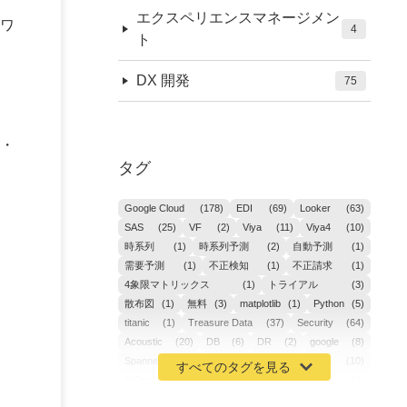
エクスペリエンスマネージメン
ワ
4
ト
DX 開発
75
・
タグ
Google Cloud
(178)
EDI
(69)
Looker
(63)
SAS
(25)
VF
(2)
Viya
(11)
Viya4
(10)
時系列
(1)
時系列予測
(2)
自動予測
(1)
需要予測
(1)
不正検知
(1)
不正請求
(1)
4象限マトリックス
(1)
トライアル
(3)
散布図
(1)
無料
(3)
matplotlib
(1)
Python
(5)
titanic
(1)
Treasure Data
(37)
Security
(64)
Acoustic
(20)
DB
(6)
DR
(2)
google
(8)
Spanner
(2)
Metaverse
(1)
APM
(10)
AIOps
(24)
GoogleCloudPlatform
(4)
ibm-cloud
(4)
Data
(3)
DX
(19)
カイゼン
(1)