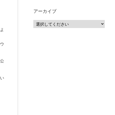
サーバーレス
(1)
ムダ
(1)
無駄
(1)
分析
(3)
自動車業界
(5)
GSuite
(1)
アーカイブ
SourceRepositories
(1)
#GCP #Bigquery #Looker
(1)
アナリティクス
(15)
マーケティング
(12)
クラウド
(62)
IoT
(3)
よ
Watson
(10)
セキュリティ
(70)
Data Science Experience (DSX)
(1)
Spark
(1)
Watson Machine Learning
(1)
オープンソース
(1)
ウ
チーム分析
(1)
機械学習
(3)
深層学習
(1)
DDI
(1)
QRadar
(1)
SOC
(2)
セキュリティ監視サービス
(3)
公
標的型サイバー攻撃対策
(1)
MSP
(15)
Google Workspace
(5)
量子コンピューティング
(1)
IBM
(3)
い
Quantum
(2)
CP4D
(5)
Oracle
(1)
Snowflake
(1)
脆弱性
(2)
脆弱性調査
(4)
API
(11)
IBM i
(9)
モダナイズ
(11)
RPG
(1)
HubSpot
(16)
MA
(24)
営業支援
(2)
マーケティングオートメーション
(13)
SASE
(11)
データ利活用
(2)
GWS
(2)
AppSheet
(1)
Cloud Identity
(1)
Google Meet
(1)
Unica
(1)