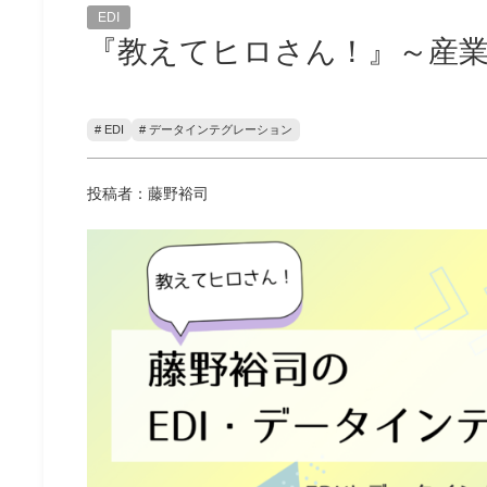
EDI
『教えてヒロさん！』～産
# EDI
# データインテグレーション
投稿者：藤野裕司