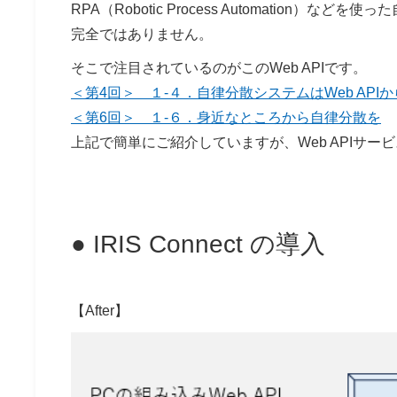
RPA（Robotic Process Automatio
完全ではありません。
そこで注目されているのがこのWeb APIです。
＜第4回＞ １-４．自律分散システムはWeb APIか
＜第6回＞ １-６．身近なところから自律分散を
上記で簡単にご紹介していますが、Web APIサ
● IRIS Connect の導入
【After】