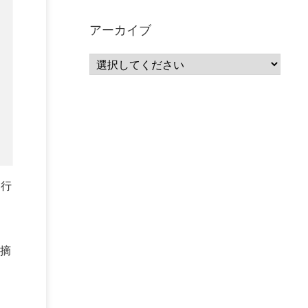
サーバーレス
(1)
ムダ
(1)
無駄
(1)
分析
(3)
自動車業界
(5)
GSuite
(1)
アーカイブ
SourceRepositories
(1)
#GCP #Bigquery #Looker
(1)
アナリティクス
(15)
マーケティング
(12)
クラウド
(62)
IoT
(3)
Watson
(10)
セキュリティ
(70)
Data Science Experience (DSX)
(1)
Spark
(1)
Watson Machine Learning
(1)
オープンソース
(1)
チーム分析
(1)
機械学習
(3)
深層学習
(1)
DDI
(1)
QRadar
(1)
SOC
(2)
セキュリティ監視サービス
(3)
標的型サイバー攻撃対策
(1)
MSP
(15)
Google Workspace
(5)
を行
量子コンピューティング
(1)
IBM
(3)
Quantum
(2)
CP4D
(5)
Oracle
(1)
Snowflake
(1)
脆弱性
(2)
脆弱性調査
(4)
API
(11)
IBM i
(9)
モダナイズ
(11)
RPG
(1)
摘
HubSpot
(16)
MA
(24)
営業支援
(2)
マーケティングオートメーション
(13)
SASE
(11)
データ利活用
(2)
GWS
(2)
AppSheet
(1)
Cloud Identity
(1)
Google Meet
(1)
Unica
(1)