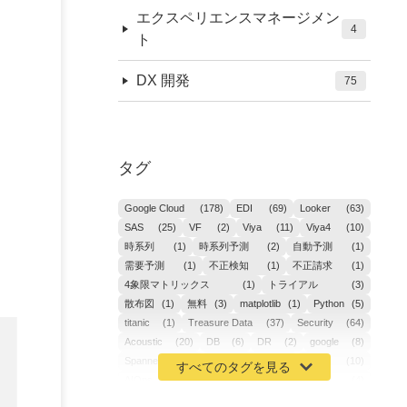
エクスペリエンスマネージメン
4
ト
DX 開発
75
タグ
Google Cloud
(178)
EDI
(69)
Looker
(63)
SAS
(25)
VF
(2)
Viya
(11)
Viya4
(10)
時系列
(1)
時系列予測
(2)
自動予測
(1)
需要予測
(1)
不正検知
(1)
不正請求
(1)
4象限マトリックス
(1)
トライアル
(3)
散布図
(1)
無料
(3)
matplotlib
(1)
Python
(5)
titanic
(1)
Treasure Data
(37)
Security
(64)
Acoustic
(20)
DB
(6)
DR
(2)
google
(8)
Spanner
(2)
Metaverse
(1)
APM
(10)
AIOps
(24)
GoogleCloudPlatform
(4)
ibm-cloud
(4)
Data
(3)
DX
(19)
カイゼン
(1)