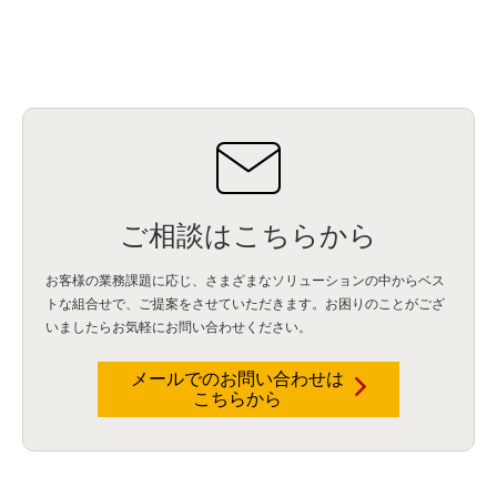
サイバー攻撃
(9)
AWS
(13)
SPSS
(2)
SPSS Modeler
(4)
ライセンス
(1)
データ分析
(3)
タブレット端末サービス
(1)
BigQuery
(1)
CRM
(9)
HubSpot CRM
(6)
ServiceNow
(4)
試験対策
(2)
ギガらく5G
(2)
BigFix
(4)
情報漏えい
(2)
内部不正
(5)
エンドポイント管理
(2)
Netskope
(4)
DLP
(2)
IBM Cloud Pak for Data
(2)
BMS
(1)
導入
(1)
プロセス
(1)
標準化
(1)
コールセンター
(1)
AI OCR
(1)
オンプレミス型
(1)
クラウド型
(1)
IDMC
(2)
DataStage
(5)
Web-EDI
(1)
DX化
(3)
Web API
(1)
# IDMC
(1)
# IICS
(1)
NICMA
(1)
製造業
(3)
プロトコル
(1)
Tableau
(2)
ペーパーレス
(1)
AI-OCR
(1)
BPO
(1)
FAX
(1)
FAX受注
(1)
自動連携
(2)
効率化
(2)
BI
(5)
金融
(1)
比較
(1)
情報漏洩
(6)
CSPM
(1)
設定ミス
(1)
PSTNマイグレ
(1)
2024年問題
(1)
ご相談はこちらから
ISDN終了
(1)
Guardium
(3)
海外イベント
(4)
イベント
(1)
AI for Security
(1)
Security for AI
(1)
RSAC2024
(1)
RSA Conference 2024
(1)
パッチ管理
(3)
資産管理
(1)
ILMT
(1)
IT資産管理
(2)
サブキャパシティーライセンス
(1)
お客様の業務課題に応じ、さまざまなソリューションの中からベス
Flexera
(1)
MQ
(1)
データ連携
(1)
Verify
(5)
watsonx
(16)
生成AI
(26)
トな組合せで、
ご提案をさせていただきます。お困りのことがござ
Wi-Fi
(1)
データレイクハウス
(5)
watsonx.data
(3)
データベース
(3)
いましたらお気軽にお問い合わせください。
データウェアハウス
(3)
データレイク
(4)
DWH
(3)
RAG
(6)
AI
(14)
海外
(8)
ハッカソン
(6)
CES
(9)
若手
(8)
グローバル
(12)
musubiii
(6)
無線LAN
(1)
データインテグレーション
(20)
生成AI活用
(11)
海外研修
(4)
インド
(4)
メールでのお問い合わせは
こちらから
Data Governance
(1)
Data Management
(1)
Lineage
(1)
パスワード
(2)
IDaaS
(2)
ID管理
(3)
API Connect
(1)
AWS Cognito
(1)
black hat
(2)
DEFCON
(2)
BIツール
(1)
Ionic
(2)
SPSS CaDS
(1)
内部不正対策
(2)
特権ID管理
(3)
IBM App Connect
(1)
Aspera
(1)
Aspera on Cloud
(1)
CrowdStrike
(3)
IBM webMethods Integration
(1)
Mulesoft Anypoint Platform
(1)