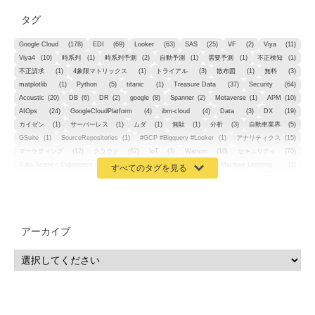
タグ
Google Cloud
(178)
EDI
(69)
Looker
(63)
SAS
(25)
VF
(2)
Viya
(11)
Viya4
(10)
時系列
(1)
時系列予測
(2)
自動予測
(1)
需要予測
(1)
不正検知
(1)
不正請求
(1)
4象限マトリックス
(1)
トライアル
(3)
散布図
(1)
無料
(3)
matplotlib
(1)
Python
(5)
titanic
(1)
Treasure Data
(37)
Security
(64)
Acoustic
(20)
DB
(6)
DR
(2)
google
(8)
Spanner
(2)
Metaverse
(1)
APM
(10)
AIOps
(24)
GoogleCloudPlatform
(4)
ibm-cloud
(4)
Data
(3)
DX
(19)
カイゼン
(1)
サーバーレス
(1)
ムダ
(1)
無駄
(1)
分析
(3)
自動車業界
(5)
GSuite
(1)
SourceRepositories
(1)
#GCP #Bigquery #Looker
(1)
アナリティクス
(15)
マーケティング
(12)
クラウド
(62)
IoT
(3)
Watson
(10)
セキュリティ
(70)
Data Science Experience (DSX)
(1)
Spark
(1)
Watson Machine Learning
(1)
オープンソース
(1)
チーム分析
(1)
機械学習
(3)
深層学習
(1)
DDI
(1)
QRadar
(1)
SOC
(2)
セキュリティ監視サービス
(3)
標的型サイバー攻撃対策
(1)
MSP
(15)
Google Workspace
(5)
量子コンピューティング
(1)
IBM
(3)
Quantum
(2)
CP4D
(5)
Oracle
(1)
Snowflake
(1)
脆弱性
(2)
脆弱性調査
(4)
API
(11)
アーカイブ
IBM i
(9)
モダナイズ
(11)
RPG
(1)
HubSpot
(16)
MA
(24)
営業支援
(2)
マーケティングオートメーション
(13)
SASE
(11)
データ利活用
(2)
GWS
(2)
AppSheet
(1)
Cloud Identity
(1)
Google Meet
(1)
Unica
(1)
メール配信
(1)
グループウェア
(1)
サスティナビリティ
(1)
脱炭素
(1)
SSE
(1)
Db2
(1)
Db2WoC
(1)
Db2Warehouse
(1)
Db2wh
(1)
IIAS
(1)
ランサムウェア
(13)
ARM
(5)
ChatGPT
(3)
EDR
(9)
セキュリティアリーナ
(2)
ローカル5G
(3)
無線
(4)
ETL
(3)
IICS
(5)
illumio
(6)
マイクロセグメンテーション
(6)