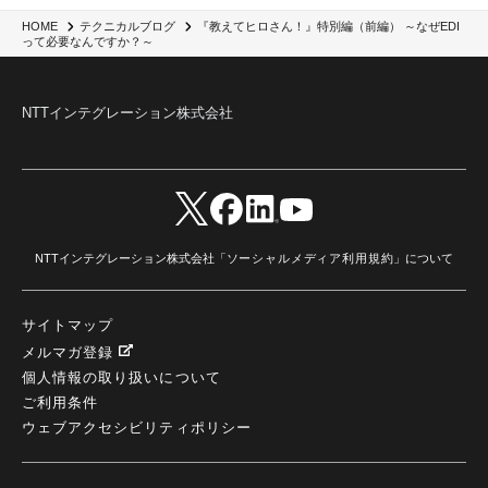
IBM webMethods API Management
(1)
IBM API Connect
(1)
cdp
(3)
Engage Cros
(11)
動画
(5)
CES2025
(1)
OpenAI
(2)
Sora
(2)
Redshift
(1)
『教えてヒロさん！』特別編（前編） ～なぜEDI
HOME
テクニカルブログ
って必要なんですか？～
どこでも学べる！あなたのためのナレッジセミナー
(5)
ECS
(1)
コンテナ
(3)
QuickSight
(1)
AI Agent
(4)
AIエージェント
(8)
Excel
(1)
iDoperation
(1)
不正アクセス
(1)
新入社員
(3)
セキュリティインシデント
(3)
インシデント
(4)
GenAI
(4)
USB
(1)
議事録
(1)
自動化
(1)
ISO20022
(2)
交通費精算
(9)
NTTインテグレーション株式会社
USBメモリ
(1)
Think
(1)
外国送金
(1)
電帳法（電子帳簿保存法）
(1)
暗号化通信プロトコル（TLS 1.3）
(1)
SDPF
(1)
RSAC2025
(1)
RSA Conference
(1)
RSAカンファレンス
(1)
セキュリティ意識
(1)
databricks
(2)
コラム
(18)
SFA
(1)
dataiku
(2)
Zscaler
(5)
Veo 3
(1)
AI動画生成
(2)
イベントレポート
(1)
Qilin
(1)
RaaS
(3)
サプライチェーン
(2)
Z-FILTER
(1)
Gemini
(2)
セキュリティ教育
(2)
未経験
(1)
MFA
(1)
データファブリック
(1)
データレイクハウスソリューション
(1)
CES 2026
(2)
ゼロトラストネットワーク
(3)
watsonx Orchestrate
(4)
Slack
(2)
NTTインテグレーション株式会社「
ソーシャルメディア利用規約
」について
wxo
(1)
プリビルドエージェント
(1)
自工会ガイドライン
(1)
脆弱性診断
(1)
SIEM
(1)
LLM
(1)
watsonx.ai
(1)
2025Zscalerアドカレンダー
(1)
#2025Zscalerアドカレンダー
(1)
Red Hat OpenShift
(2)
インフラモダナイズ
(2)
サイトマップ
脱VMware
(2)
サイバーセキュリティ
(2)
IBM Cloud
(1)
Alteryx
(5)
Project BOB
(2)
メルマガ登録
AI駆動型開発
(3)
Bob
(6)
Antigravity
(3)
AI駆動開発
(4)
個人情報の取り扱いについて
NI+Cインシデント緊急収束サービス
(1)
キャンペーン
(1)
DX開発
(3)
スマートゴー
(3)
Smart Go
(3)
AI駆動開発、Project BOB、生成AI活用
(1)
Bobathon
(3)
Alteryx One
(3)
ご利用条件
ランサムウェア対策
(1)
Flow
(1)
Veo3.1
(1)
Apache Iceberg
(1)
パスキー
(1)
ウェブアクセシビリティポリシー
パスワードレス
(2)
AISecurity
(1)
SecurityforAI
(1)
AIforSecurity
(1)
受発注業務
(1)
部品サプライヤー
(1)
ALog
(1)
NI+Cセキュリティアリーナ
(1)
IBM Think 2026
(2)
SCS評価制度
(1)