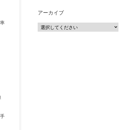
サーバーレス
(1)
ムダ
(1)
無駄
(1)
分析
(3)
自動車業界
(5)
GSuite
(1)
アーカイブ
SourceRepositories
(1)
#GCP #Bigquery #Looker
(1)
アナリティクス
(15)
率
マーケティング
(12)
クラウド
(62)
IoT
(3)
Watson
(10)
セキュリティ
(70)
Data Science Experience (DSX)
(1)
Spark
(1)
Watson Machine Learning
(1)
オープンソース
(1)
チーム分析
(1)
機械学習
(3)
深層学習
(1)
DDI
(1)
QRadar
(1)
SOC
(2)
セキュリティ監視サービス
(3)
標的型サイバー攻撃対策
(1)
MSP
(15)
Google Workspace
(5)
量子コンピューティング
(1)
IBM
(3)
Quantum
(2)
CP4D
(5)
Oracle
(1)
Snowflake
(1)
脆弱性
(2)
脆弱性調査
(4)
検
API
(11)
IBM i
(9)
モダナイズ
(11)
RPG
(1)
HubSpot
(16)
MA
(24)
営業支援
(2)
マーケティングオートメーション
(13)
SASE
(11)
手
データ利活用
(2)
GWS
(2)
AppSheet
(1)
Cloud Identity
(1)
Google Meet
(1)
Unica
(1)