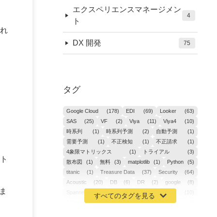
エクスペリエンスマネージメン
4
ト
れ
DX 開発
75
タグ
Google Cloud
(178)
EDI
(69)
Looker
(63)
SAS
(25)
VF
(2)
Viya
(11)
Viya4
(10)
時系列
(1)
時系列予測
(2)
自動予測
(1)
需要予測
(1)
不正検知
(1)
不正請求
(1)
4象限マトリックス
(1)
トライアル
(3)
ト
散布図
(1)
無料
(3)
matplotlib
(1)
Python
(5)
titanic
(1)
Treasure Data
(37)
Security
(64)
Acoustic
(20)
DB
(6)
DR
(2)
google
(8)
しま
Spanner
(2)
Metaverse
(1)
APM
(10)
AIOps
(24)
GoogleCloudPlatform
(4)
ibm-cloud
(4)
Data
(3)
DX
(19)
カイゼン
(1)