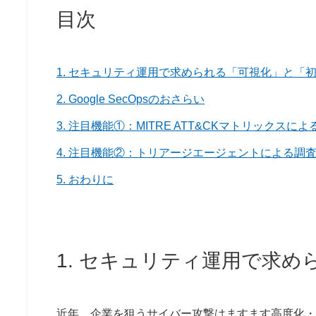
目次
1. セキュリティ運用で求められる「可視化」と「
2. Google SecOpsのおさらい
3. 注目機能①：MITRE ATT&CKマトリックス
4. 注目機能②：トリアージエージェントによる調
5. おわりに
1. セキュリティ運用で求
近年、企業を狙うサイバー攻撃はますます高度化・