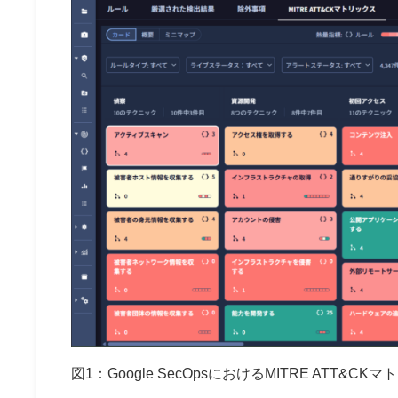
図1：Google SecOpsにおけるMITRE ATT&CK