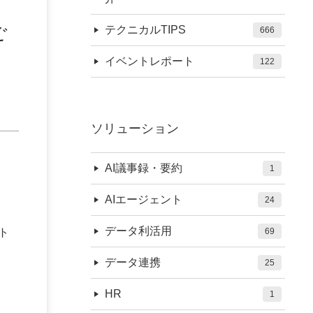
ご
テクニカルTIPS
666
イベントレポート
122
ソリューション
AI議事録・要約
1
AIエージェント
24
データ利活用
ト
69
データ連携
25
HR
1