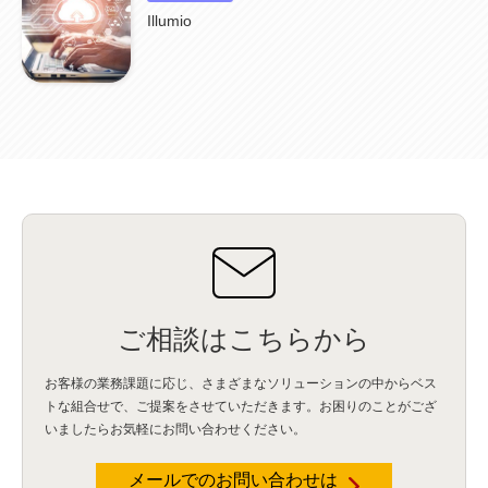
ISDN終了
(1)
Guardium
(3)
海外イベント
(4)
イベント
(1)
AI for Security
(1)
Illumio
Security for AI
(1)
RSAC2024
(1)
RSA Conference 2024
(1)
パッチ管理
(3)
資産管理
(1)
ILMT
(1)
IT資産管理
(2)
サブキャパシティーライセンス
(1)
Flexera
(1)
MQ
(1)
データ連携
(1)
Verify
(5)
watsonx
(16)
生成AI
(26)
Wi-Fi
(1)
データレイクハウス
(5)
watsonx.data
(3)
データベース
(3)
データウェアハウス
(3)
データレイク
(4)
DWH
(3)
RAG
(6)
AI
(14)
海外
(8)
ハッカソン
(6)
CES
(9)
若手
(8)
グローバル
(12)
musubiii
(6)
無線LAN
(1)
データインテグレーション
(20)
生成AI活用
(11)
海外研修
(4)
インド
(4)
Data Governance
(1)
Data Management
(1)
Lineage
(1)
パスワード
(2)
IDaaS
(2)
ID管理
(3)
API Connect
(1)
AWS Cognito
(1)
black hat
(2)
DEFCON
(2)
BIツール
(1)
Ionic
(2)
SPSS CaDS
(1)
内部不正対策
(2)
特権ID管理
(3)
IBM App Connect
(1)
Aspera
(1)
Aspera on Cloud
(1)
CrowdStrike
(3)
IBM webMethods Integration
(1)
Mulesoft Anypoint Platform
(1)
IBM webMethods API Management
(1)
IBM API Connect
(1)
cdp
(3)
Engage Cros
(11)
動画
(5)
CES2025
(1)
OpenAI
(2)
Sora
(2)
Redshift
(1)
どこでも学べる！あなたのためのナレッジセミナー
(5)
ECS
(1)
コンテナ
(3)
ご相談はこちらから
QuickSight
(1)
AI Agent
(4)
AIエージェント
(8)
Excel
(1)
iDoperation
(1)
不正アクセス
(1)
新入社員
(3)
セキュリティインシデント
(3)
インシデント
(4)
お客様の業務課題に応じ、さまざまなソリューションの中からベス
GenAI
(4)
USB
(1)
議事録
(1)
自動化
(1)
ISO20022
(2)
交通費精算
(9)
トな組合せで、
ご提案をさせていただきます。お困りのことがござ
USBメモリ
(1)
Think
(1)
外国送金
(1)
電帳法（電子帳簿保存法）
(1)
いましたらお気軽にお問い合わせください。
暗号化通信プロトコル（TLS 1.3）
(1)
SDPF
(1)
RSAC2025
(1)
RSA Conference
(1)
RSAカンファレンス
(1)
セキュリティ意識
(1)
databricks
(2)
コラム
(18)
SFA
(1)
dataiku
(2)
Zscaler
(5)
Veo 3
(1)
AI動画生成
(2)
イベントレポート
(1)
Qilin
(1)
メールでのお問い合わせは