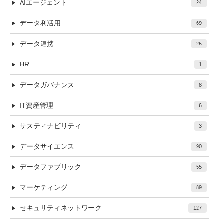
AIエージェント
24
データ利活用
69
データ連携
25
HR
1
データガバナンス
8
IT資産管理
6
サスティナビリティ
3
データサイエンス
90
データファブリック
55
マーケティング
89
セキュリティネットワーク
127