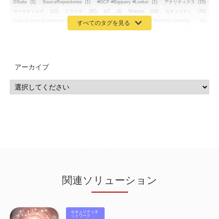
GSuite
(1)
SourceRepositories
(1)
#GCP #Bigquery #Looker
(1)
アナリティクス
(15)
マーケティング
(12)
クラウド
(62)
IoT
(3)
Watson
(10)
セキュリティ
(70)
Data Science Experience (DSX)
(1)
Spark
(1)
Watson Machine Learning
(1)
オープンソース
(1)
チーム分析
(1)
機械学習
(3)
深層学習
(1)
DDI
(1)
QRadar
(1)
SOC
(2)
セキュリティ監視サービス
(3)
標的型サイバー攻撃対策
(1)
MSP
(15)
Google Workspace
(5)
量子コンピューティング
(1)
IBM
(3)
Quantum
(2)
CP4D
(5)
Oracle
(1)
Snowflake
(1)
脆弱性
(2)
脆弱性調査
(4)
API
(11)
アーカイブ
IBM i
(9)
モダナイズ
(11)
RPG
(1)
HubSpot
(16)
MA
(24)
営業支援
(2)
マーケティングオートメーション
(13)
SASE
(11)
データ利活用
(2)
GWS
(2)
AppSheet
(1)
Cloud Identity
(1)
Google Meet
(1)
Unica
(1)
メール配信
(1)
グループウェア
(1)
サスティナビリティ
(1)
脱炭素
(1)
SSE
(1)
Db2
(1)
Db2WoC
(1)
Db2Warehouse
(1)
Db2wh
(1)
IIAS
(1)
ランサムウェア
(13)
ARM
(5)
ChatGPT
(3)
EDR
(9)
セキュリティアリーナ
(2)
ローカル5G
(3)
無線
(4)
ETL
(3)
IICS
(5)
illumio
(6)
マイクロセグメンテーション
(6)
サイバー攻撃
(9)
AWS
(13)
SPSS
(2)
SPSS Modeler
(4)
ライセンス
(1)
データ分析
(3)
タブレット端末サービス
(1)
BigQuery
(1)
CRM
(9)
HubSpot CRM
(6)
ServiceNow
(4)
試験対策
(2)
ギガらく5G
(2)
BigFix
(4)
情報漏えい
(2)
内部不正
(5)
エンドポイント管理
(2)
Netskope
(4)
DLP
(2)
IBM Cloud Pak for Data
(2)
BMS
(1)
導入
(1)
プロセス
(1)
標準化
(1)
関連ソリューション
コールセンター
(1)
AI OCR
(1)
オンプレミス型
(1)
クラウド型
(1)
IDMC
(2)
DataStage
(5)
Web-EDI
(1)
DX化
(3)
Web API
(1)
# IDMC
(1)
# IICS
(1)
NICMA
(1)
製造業
(3)
プロトコル
(1)
Tableau
(2)
ペーパーレス
(1)
AI-OCR
(1)
BPO
(1)
FAX
(1)
FAX受注
(1)
自動連携
(2)
効率化
(2)
BI
(5)
金融
(1)
セキュリティネ
比較
(1)
情報漏洩
(6)
CSPM
ットワーク
(1)
設定ミス
(1)
PSTNマイグレ
(1)
2024年問題
(1)