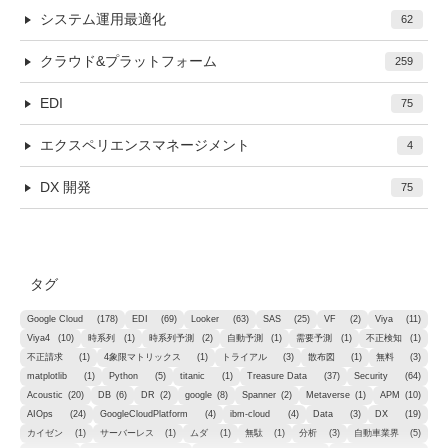
システム運用最適化
62
クラウド&プラットフォーム
259
EDI
75
エクスペリエンスマネージメント
4
DX 開発
75
タグ
Google Cloud
(178)
EDI
(69)
Looker
(63)
SAS
(25)
VF
(2)
Viya
(11)
Viya4
(10)
時系列
(1)
時系列予測
(2)
自動予測
(1)
需要予測
(1)
不正検知
(1)
不正請求
(1)
4象限マトリックス
(1)
トライアル
(3)
散布図
(1)
無料
(3)
matplotlib
(1)
Python
(5)
titanic
(1)
Treasure Data
(37)
Security
(64)
Acoustic
(20)
DB
(6)
DR
(2)
google
(8)
Spanner
(2)
Metaverse
(1)
APM
(10)
AIOps
(24)
GoogleCloudPlatform
(4)
ibm-cloud
(4)
Data
(3)
DX
(19)
カイゼン
(1)
サーバーレス
(1)
ムダ
(1)
無駄
(1)
分析
(3)
自動車業界
(5)