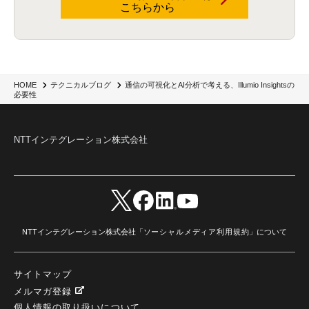
RaaS
(3)
サプライチェーン
(2)
Z-FILTER
(1)
Gemini
(2)
セキュリティ教育
(2)
こちらから
未経験
(1)
MFA
(1)
データファブリック
(1)
データレイクハウスソリューション
(1)
CES 2026
(2)
ゼロトラストネットワーク
(3)
watsonx Orchestrate
(4)
Slack
(2)
wxo
(1)
プリビルドエージェント
(1)
自工会ガイドライン
(1)
脆弱性診断
(1)
SIEM
(1)
LLM
(1)
watsonx.ai
(1)
2025Zscalerアドカレンダー
(1)
#2025Zscalerアドカレンダー
(1)
Red Hat OpenShift
(2)
インフラモダナイズ
(2)
脱VMware
(2)
サイバーセキュリティ
(2)
IBM Cloud
(1)
Alteryx
(5)
Project BOB
(2)
通信の可視化とAI分析で考える、Illumio Insightsの
HOME
テクニカルブログ
AI駆動型開発
(3)
Bob
(6)
Antigravity
(3)
AI駆動開発
(4)
必要性
NI+Cインシデント緊急収束サービス
(1)
キャンペーン
(1)
DX開発
(3)
スマートゴー
(3)
Smart Go
(3)
AI駆動開発、Project BOB、生成AI活用
(1)
Bobathon
(3)
Alteryx One
(3)
ランサムウェア対策
(1)
Flow
(1)
Veo3.1
(1)
Apache Iceberg
(1)
パスキー
(1)
NTTインテグレーション株式会社
パスワードレス
(2)
AISecurity
(1)
SecurityforAI
(1)
AIforSecurity
(1)
受発注業務
(1)
部品サプライヤー
(1)
ALog
(1)
NI+Cセキュリティアリーナ
(1)
IBM Think 2026
(2)
SCS評価制度
(1)
サプライチェーン強化に向けたセキュリティ対策評価制度
(1)
マイグレーション
(1)
経費精算
(4)
AIツール
(1)
Fortinet
(1)
Fortigate
(1)
Fortibleed
(1)
ZDX
(1)
danect⁺
(1)
Treasure AI
(1)
AI議事録・要約
(1)
PLAUD - Plaud.ai
(1)
AI文字起こし・録音
(1)
NTTインテグレーション株式会社「
ソーシャルメディア利用規約
」について
サイトマップ
メルマガ登録
個人情報の取り扱いについて