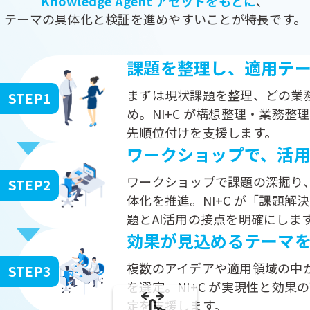
Knowledge Agent アセットをもとに
、
テーマの具体化と検証を進めやすいことが特長です。
課題を整理し、適用テ
まずは現状課題を整理、どの業務
STEP1
め。NI+C が構想整理・業務
先順位付けを支援します。
ワークショップで、活
ワークショップで課題の深掘り
STEP2
体化を推進。NI+C が「課題
題とAI活用の接点を明確にしま
効果が見込めるテーマ
複数のアイデアや適用領域の中
STEP3
を選定。NI+C が実現性と効
定を支援します。