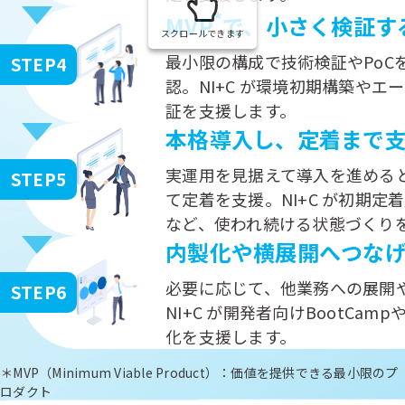
*
MVP
で、小さく検証す
スクロールできます
最小限の構成で技術検証やPoC
STEP4
認。NI+C が環境初期構築や
証を支援します。
本格導入し、定着まで
実運用を見据えて導入を進める
STEP5
て定着を支援。NI+C が初期
など、使われ続ける状態づくり
内製化や横展開へつな
必要に応じて、他業務への展開
STEP6
NI+C が開発者向けBootCa
化を支援します。
＊MVP（Minimum Viable Product）：価値を提供できる最小限のプ
ロダクト