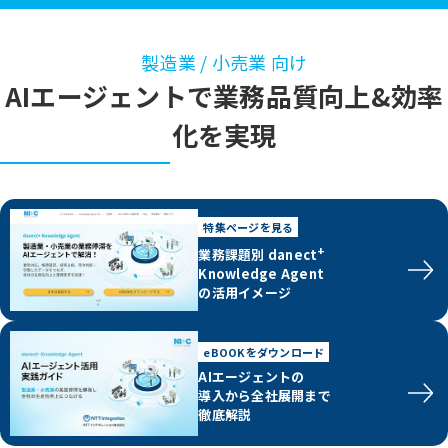
製造業 / 小売業 向け
AIエージェントで業務品質向上&効率
化を実現
特集ページを見る
+
業務課題別 danect
Knowledge Agent
の活用イメージ
eBOOKをダウンロード
AIエージェントの
導入から全社展開まで
徹底解説