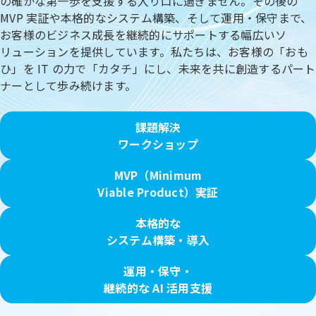
の確かな第一歩を支援する入り口に過ぎません。その後の
MVP 実証や本格的なシステム構築、そして運用・保守まで、
お客様のビジネス成長を継続的にサポートする幅広いソ
リューションを提供しています。私たちは、お客様の「おも
ひ」を IT の力で「カタチ」にし、未来を共に創造するパート
ナーとして歩み続けます。
課題解決
ワークショップ
MVP（Minimum
Viable Product）実証
本格的な
システム構築・導入
運用・保守・
継続的な AI 活用支援