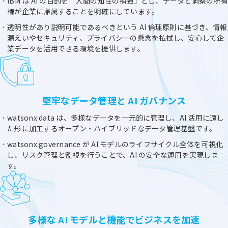
IBM は AI の目的を「人間の知性の補強」とし、データと洞察の所有
権が企業に帰属することを明確にしています。
透明性があり説明可能であるべきという AI 倫理原則に基づき、情報
漏えいやセキュリティ、プライバシーの懸念を払拭し、安心して企
業データを活用できる環境を提供します。
堅牢なデータ管理と AI ガバナンス
watsonx.data は、多様なデータを一元的に管理し、AI 活用に適し
た形に加工するオープン・ハイブリッドなデータ管理基盤です。
watsonx.governance が AI モデルのライフサイクル全体を可視化
し、リスク管理と監視を行うことで、AI の安全な運用を実現しま
す。
多様な AI モデルと機能でビジネスを加速