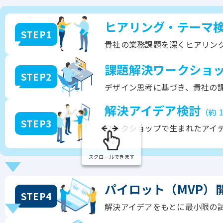
ヒアリング・テーマ
STEP1
貴社の業務課題を深くヒアリン
課題解決ワークショ
STEP2
デザイン思考に基づき、貴社の
解決アイデア検討
（約 
STEP3
ワークショップで生まれたアイデ
す。
スクロールできます
パイロット（MVP）
STEP4
解決アイデアをもとに最小限の試