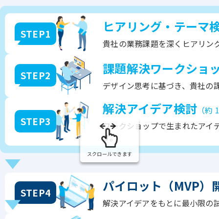
ヒアリング・テーマ
STEP1
貴社の業務課題を深くヒアリン
課題解決ワークショ
STEP2
デザイン思考に基づき、貴社の
解決アイデア検討
（約 
STEP3
ワークショップで生まれたアイデ
す。
スクロールできます
パイロット（MVP）
STEP4
解決アイデアをもとに最小限の試