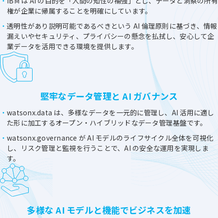
IBM は AI の目的を「人間の知性の補強」とし、データと洞察の所有
権が企業に帰属することを明確にしています。
透明性があり説明可能であるべきという AI 倫理原則に基づき、情報
漏えいやセキュリティ、プライバシーの懸念を払拭し、安心して企
業データを活用できる環境を提供します。
堅牢なデータ管理と AI ガバナンス
watsonx.data は、多様なデータを一元的に管理し、AI 活用に適し
た形に加工するオープン・ハイブリッドなデータ管理基盤です。
watsonx.governance が AI モデルのライフサイクル全体を可視化
し、リスク管理と監視を行うことで、AI の安全な運用を実現しま
す。
多様な AI モデルと機能でビジネスを加速