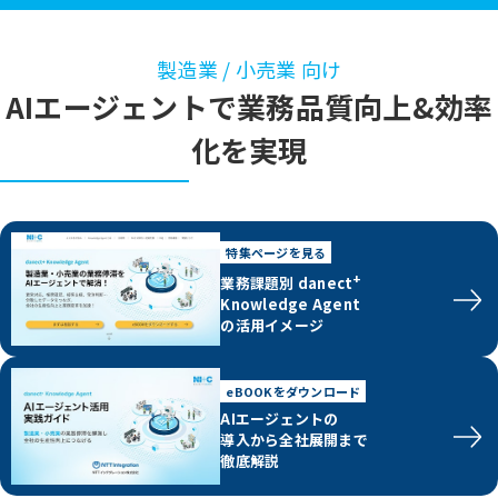
製造業 / 小売業 向け
AIエージェントで業務品質向上&効率
化を実現
特集ページを見る
+
業務課題別 danect
Knowledge Agent
の活用イメージ
eBOOKをダウンロード
AIエージェントの
導入から全社展開まで
徹底解説