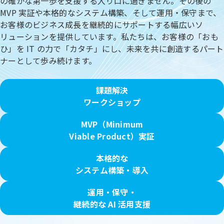
の確かな第一歩を支援する入り口に過ぎません。その後の
MVP 実証や本格的なシステム構築、そして運用・保守まで、
お客様のビジネス成長を継続的にサポートする幅広いソ
リューションを提供しています。私たちは、お客様の「おも
ひ」を IT の力で「カタチ」にし、未来を共に創造するパート
ナーとして歩み続けます。
課題解決
ワークショップ
MVP（Minimum
Viable Product）実証
本格的な
システム構築・導入
運用・保守・
継続的な AI 活用支援