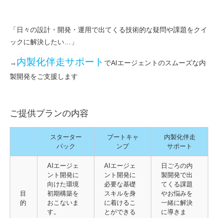
「日々の設計・開発・運用で出てくる技術的な疑問や課題をクイ
ックに解決したい…」
内製化伴走サポート
→
でAIエージェントのスムーズな内
製開発をご支援します
ご提供プランの内容
スターター
ブートキャ
内製化伴走
パック
ンプ
サポート
AIエージェ
AIエージェ
日ごろの内
ント開発に
ント開発に
製開発で出
向けた環境
必要な基礎
てくる課題
目
初期構築を
スキルを身
やお悩みを
的
おこないま
に着けるこ
一緒に解決
す。
とができる
に導きま