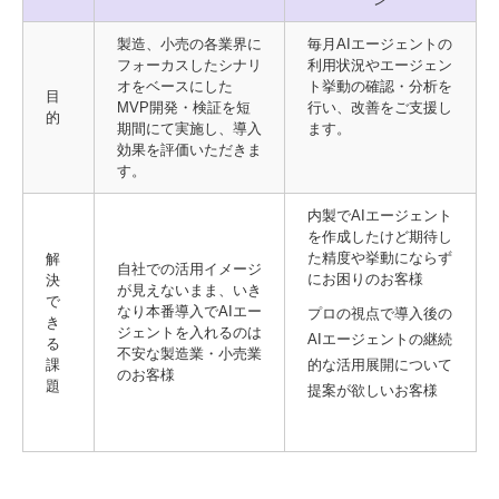
製造、小売の各業界に
毎月AIエージェントの
フォーカスしたシナリ
利用状況やエージェン
オをベースにした
ト挙動の確認・分析を
目
MVP開発・検証を短
行い、改善をご支援し
的
期間にて実施し、導入
ます。
効果を評価いただきま
す。
内製でAIエージェント
を作成したけど期待し
た精度や挙動にならず
解
自社での活用イメージ
にお困りのお客様
決
が見えないまま、いき
で
なり本番導入でAIエー
プロの視点で導入後の
き
ジェントを入れるのは
AIエージェントの継続
る
不安な製造業・小売業
課
的な活用展開について
のお客様
題
提案が欲しいお客様