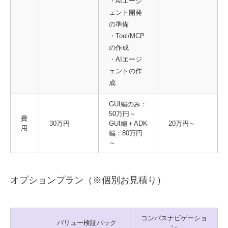
・AIエージ
ェント開発
の準備
・Tool/MCP
の作成
・AIエージ
ェントの作
成
GUI編のみ：
50万円～
費
30万円
GUI編＋ADK
20万円～
用
編：80万円
～
オプションプラン（※個別お見積り）
コンパスナビゲーショ
バリュー検証パック
ン