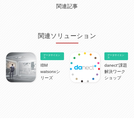
関連記事
関連ソリューション
データサイエン
データサイエン
ス
ス
IBM
danect⁺課題
watsonxシ
解決ワーク
リーズ
ショップ