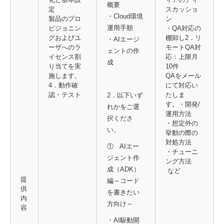
概要
定
スカッショ
・Cloud環境
製品のプロ
ン
運用手順
ビジョニン
・QA対応の
グおよびユ
棚卸し2．リ
・AIエージ
ーザへのラ
モートQA対
ェントの作
イセンス割
応：上限月
成
り当てを実
10件
施します。
QAをメール
4．動作確
にて対応い
認・テスト
たしま
2．以下いず
す。・開発/
れかをご選
運用方法
択くださ
・想定外の
い。
挙動の際の
対処方法
① AIエー
・チューニ
ジェント作
ング方法
成（ADK）
など
提
編～コード
供
を書きたい
内
方向け～
容
・AI駆動開