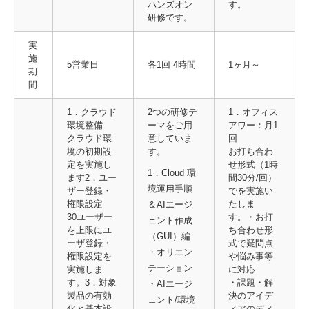
ハンズオン
す。
研修です。
実
施
5営業日
各1回 4時間
1ヶ月～
期
間
1．クラウド
2つの研修テ
1．オフィス
環境整備
ーマをご用
アワー：月1
クラウド環
意していま
回
境の初期設
す。
お打ち合わ
定を実施し
せ形式（1時
1．Cloud 環
ます2．ユー
間30分/回）
境運用手順
ザー登録・
でを実施い
権限設定
たしま
＆AIエージ
30ユーザー
す。・お打
ェント作成
を上限にユ
ち合わせ形
（GUI）編
ーザ登録・
式で疑問点
・オリエン
権限設定を
や悩み事等
テーション
実施しま
に対応
す。3．対象
・課題・解
・AIエージ
製品の有効
決のアイデ
ェント/環境
化と基本設
ィアのディ