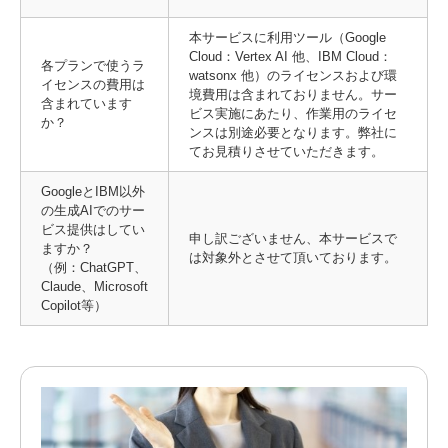
本サービスに利用ツール（Google
Cloud：Vertex AI 他、IBM Cloud：
各プランで使うラ
watsonx 他）のライセンスおよび環
イセンスの費用は
境費用は含まれておりません。サー
含まれています
ビス実施にあたり、作業用のライセ
か？
ンスは別途必要となります。弊社に
てお見積りさせていただきます。
GoogleとIBM以外
の生成AIでのサー
ビス提供はしてい
申し訳ございません、本サービスで
ますか？
は対象外とさせて頂いております。
（例：ChatGPT、
Claude、Microsoft
Copilot等）