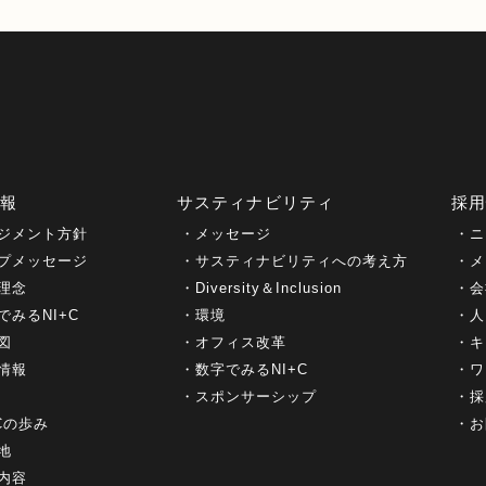
情報
サスティナビリティ
採
ジメント方針
メッセージ
ニ
プメッセージ
サスティナビリティへの考え方
メ
理念
Diversity＆Inclusion
会
でみるNI+C
環境
人
図
オフィス改革
キ
情報
数字でみるNI+C
ワ
スポンサーシップ
採
+Cの歩み
お
地
内容