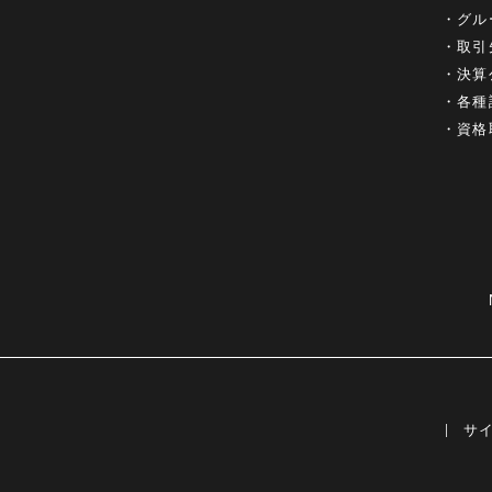
グル
取引
決算
各種
資格
サ