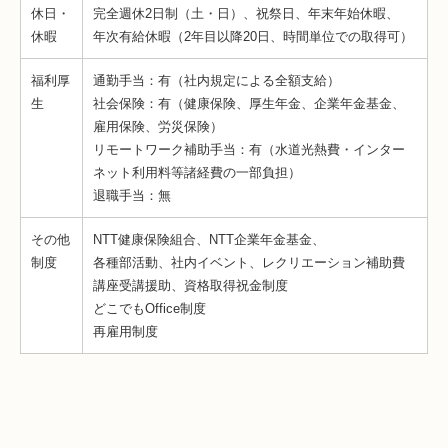
休日・
完全週休2日制（土・日）、祝祭日、年末年始休暇、
休暇
年次有給休暇（2年目以降20日、時間単位での取得可）
福利厚
通勤手当：有（社内規定による全額支給）
生
社会保険：有（健康保険、厚生年金、企業年金基金、
雇用保険、労災保険）
リモートワーク補助手当：有（水道光熱費・インター
ネット利用料等諸経費の一部負担）
退職手当：無
その他
NTT健康保険組合、NTT企業年金基金、
制度
各種部活動、社内イベント、レクリエーション補助費
講座受講援助、資格取得祝金制度
どこでもOffice制度
再雇用制度