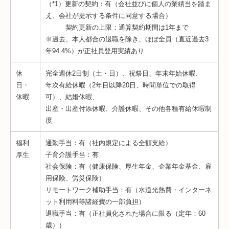
（*1）更新の契約：有（会社並びに個人の業績当を踏ま
え、会社が提示する条件に同意する場合）
契約更新の上限：通算契約期間は1年まで
※過去、本人都合の退職を除き、ほぼ全員（直近過去3
年94.4%）が正社員登用実績あり
休
完全週休2日制（土・日）、祝祭日、年末年始休暇、
日・
年次有給休暇（2年目以降20日、時間単位での取得
休暇
可）、結婚休暇、
出産・出産付添休暇、介護休暇、その他各種有給休暇制
度
福利
通勤手当：有（社内規定による全額支給）
厚生
子育介護手当：有
社会保険：有（健康保険、厚生年金、企業年金基金、雇
用保険、労災保険）
リモートワーク補助手当：有（水道光熱費・インターネ
ット利用料等諸経費の一部負担）
退職手当：有（正社員化された場合に限る（定年：60
歳））