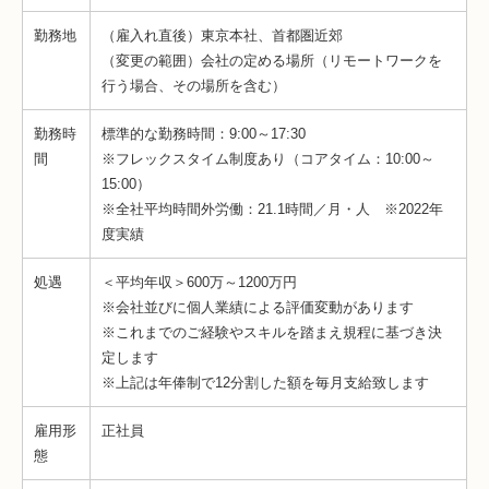
勤務地
（雇入れ直後）東京本社、首都圏近郊
（変更の範囲）会社の定める場所（リモートワークを
行う場合、その場所を含む）
勤務時
標準的な勤務時間：9:00～17:30
間
※フレックスタイム制度あり（コアタイム：10:00～
15:00）
※全社平均時間外労働：21.1時間／月・人 ※2022年
度実績
処遇
＜平均年収＞600万～1200万円
※会社並びに個人業績による評価変動があります
※これまでのご経験やスキルを踏まえ規程に基づき決
定します
※上記は年俸制で12分割した額を毎月支給致します
雇用形
正社員
態