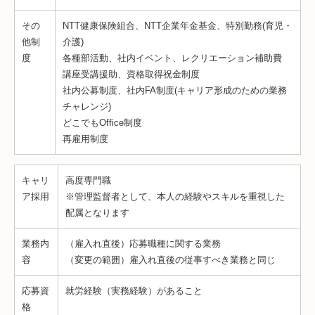
その
NTT健康保険組合、NTT企業年金基金、特別勤務(育児・
他制
介護)
度
各種部活動、社内イベント、レクリエーション補助費
講座受講援助、資格取得祝金制度
社内公募制度、社内FA制度(キャリア形成のための業務
チャレンジ)
どこでもOffice制度
再雇用制度
キャリ
高度専門職
ア採用
※管理監督者として、本人の経験やスキルを重視した
配属となります
業務内
（雇入れ直後）応募職種に関する業務
容
（変更の範囲）雇入れ直後の従事すべき業務と同じ
応募資
就労経験（実務経験）があること
格