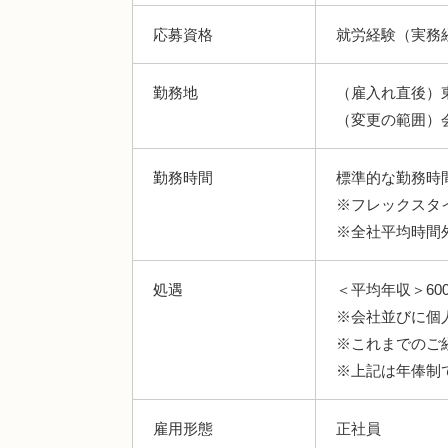
応募資格
就労経験（実務
勤務地
（雇入れ直後）
（変更の範囲）
勤務時間
標準的な勤務時間：
※フレックスタイ
※全社平均時間外
処遇
＜平均年収＞600
※会社並びに個
※これまでのご
※上記は年俸制
雇用形態
正社員