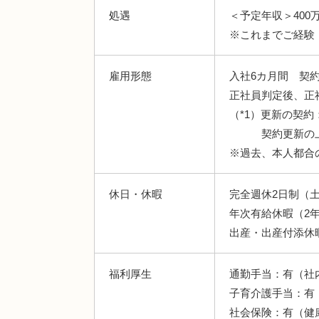
処遇
＜予定年収＞400
※これまでご経験
雇用形態
入社6カ月間 契約
正社員判定後、正
（*1）更新の契
契約更新の上限
※過去、本人都合
休日・休暇
完全週休2日制（
年次有給休暇（2
出産・出産付添休
福利厚生
通勤手当：有（社
子育介護手当：有
社会保険：有（健