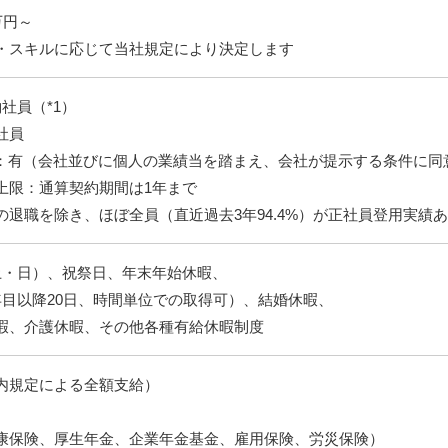
万円～
・スキルに応じて当社規定により決定します
社員（*1）
社員
約：有（会社並びに個人の業績当を踏まえ、会社が提示する条件に同
：通算契約期間は1年まで
の退職を除き、ほぼ全員（直近過去3年94.4%）が正社員登用実績
土・日）、祝祭日、年末年始休暇、
年目以降20日、時間単位での取得可）、結婚休暇、
暇、介護休暇、その他各種有給休暇制度
内規定による全額支給）
康保険、厚生年金、企業年金基金、雇用保険、労災保険）