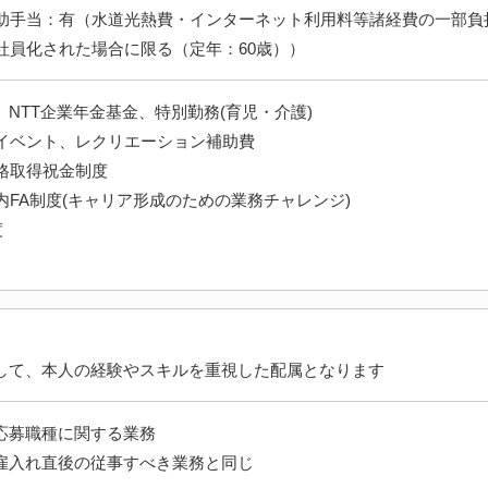
助手当：有（水道光熱費・インターネット利用料等諸経費の一部負
社員化された場合に限る（定年：60歳））
、NTT企業年金基金、特別勤務(育児・介護)
イベント、レクリエーション補助費
格取得祝金制度
FA制度(キャリア形成のための業務チャレンジ)
度
して、本人の経験やスキルを重視した配属となります
応募職種に関する業務
雇入れ直後の従事すべき業務と同じ