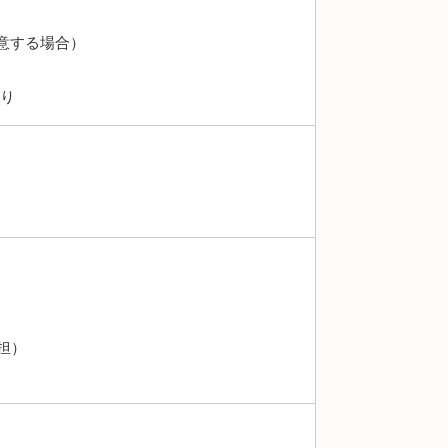
意する場合）
あり
担）