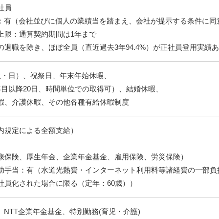
社員
約：有（会社並びに個人の業績当を踏まえ、会社が提示する条件に同
：通算契約期間は1年まで
の退職を除き、ほぼ全員（直近過去3年94.4%）が正社員登用実績
土・日）、祝祭日、年末年始休暇、
年目以降20日、時間単位での取得可）、結婚休暇、
暇、介護休暇、その他各種有給休暇制度
内規定による全額支給）
康保険、厚生年金、企業年金基金、雇用保険、労災保険）
助手当：有（水道光熱費・インターネット利用料等諸経費の一部負
社員化された場合に限る（定年：60歳））
、NTT企業年金基金、特別勤務(育児・介護)