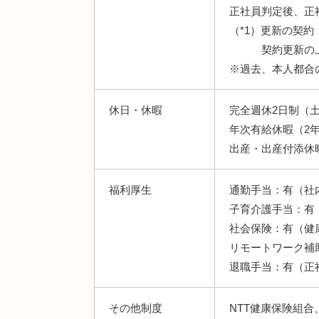
正社員判定後、正
（*1）更新の契
契約更新の上限
※過去、本人都合
休日・休暇
完全週休2日制（
年次有給休暇（2
出産・出産付添休
福利厚生
通勤手当：有（社
子育介護手当：有
社会保険：有（健
リモートワーク補
退職手当：有（正
その他制度
NTT健康保険組合