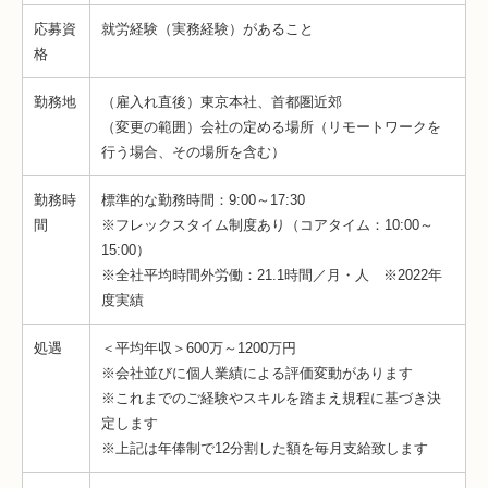
応募資
就労経験（実務経験）があること
格
勤務地
（雇入れ直後）東京本社、首都圏近郊
（変更の範囲）会社の定める場所（リモートワークを
行う場合、その場所を含む）
勤務時
標準的な勤務時間：9:00～17:30
間
※フレックスタイム制度あり（コアタイム：10:00～
15:00）
※全社平均時間外労働：21.1時間／月・人 ※2022年
度実績
処遇
＜平均年収＞600万～1200万円
※会社並びに個人業績による評価変動があります
※これまでのご経験やスキルを踏まえ規程に基づき決
定します
※上記は年俸制で12分割した額を毎月支給致します