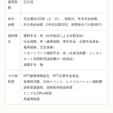
雇用形
正社員
態
休日・
完全週休2日制（土・日）、祝祭日、年末年始休暇、
休暇
年次有給休暇（2年目以降20日、時間単位での取得可）
福利厚
通勤手当：有（社内規定による全額支給）
生
社会保険：有（健康保険、厚生年金、企業年金基金、
雇用保険、労災保険）
リモートワーク補助手当：有（水道光熱費・インター
ネット利用料等諸経費の一部負担）
退職手当：無
その他
NTT健康保険組合、NTT企業年金基金、
制度
各種部活動、社内イベント、レクリエーション補助費
講座受講援助、資格取得祝金制度
どこでもOffice制度
再雇用制度