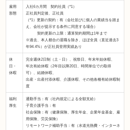
雇用
入社6カ月間 契約社員（*1）
形態
正社員判定後、正社員
（*1）更新の契約：有（会社並びに個人の業績当を踏ま
え、会社が提示する条件に同意する場合）
契約更新の上限：通算契約期間は1年まで
※過去、本人都合の退職を除き、ほぼ全員（直近過去3
年94.4%）が正社員登用実績あり
休
完全週休2日制（土・日）、祝祭日、年末年始休暇、
日・
年次有給休暇（2年目以降20日、時間単位での取得
休暇
可）、結婚休暇、
出産・出産付添休暇、介護休暇、その他各種有給休暇制
度
福利
通勤手当：有（社内規定による全額支給）
厚生
子育介護手当：有
社会保険：有（健康保険、厚生年金、企業年金基金、雇
用保険、労災保険）
リモートワーク補助手当：有（水道光熱費・インターネ