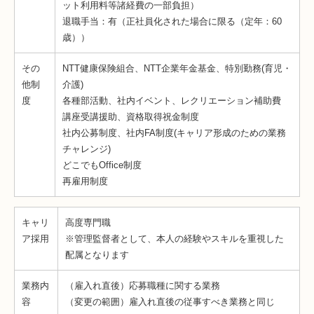
ット利用料等諸経費の一部負担）
退職手当：有（正社員化された場合に限る（定年：60
歳））
その
NTT健康保険組合、NTT企業年金基金、特別勤務(育児・
他制
介護)
度
各種部活動、社内イベント、レクリエーション補助費
講座受講援助、資格取得祝金制度
社内公募制度、社内FA制度(キャリア形成のための業務
チャレンジ)
どこでもOffice制度
再雇用制度
キャリ
高度専門職
ア採用
※管理監督者として、本人の経験やスキルを重視した
配属となります
業務内
（雇入れ直後）応募職種に関する業務
容
（変更の範囲）雇入れ直後の従事すべき業務と同じ