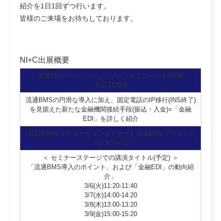
紹介を1日1回ずつ⾏います。
皆様のご来場をお待ちしております。
NI+C出展概要
流通BMSソリューションゾーン＆ステージ (小間番
号:RT1303)
流通BMSの円滑な導入に加え、固定電話のIP移行(INS終了)
を見据えた新たな金融機関接続手段(振込・入金)=「金融
EDI」を詳しく紹介
【流通BMSソリューションセミナー】流通BMSソリューシ
ョンステージ
＜ セミナーステージでの講演タイトル(予定) ＞
「流通BMS導入のポイント、および「金融EDI」の動向紹
介」
3/6(火)11:20-11:40
3/7(水)14:00-14:20
3/8(木)13:00-13:20
3/9(金)15:00-15:20