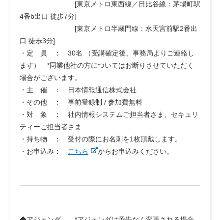
[東京メトロ東西線／日比谷線：茅場町駅
4番b出口 徒歩7分]
[東京メトロ半蔵門線：水天宮前駅2番出
口 徒歩3分]
・定 員 ： 30名 （受講確定後、事務局よりご連絡し
ます） *同業他社の方についてはお断りさせていただく
場合がございます。
・主 催 ： 日本情報通信株式会社
・その他 ： 事前登録制 / 参加費無料
・対 象 ： 社内情報システムご担当者さま、セキュリ
ティーご担当者さま
・持ち物 ： 受付の際にお名刺を1枚頂戴します。
・お申込み：
こちら
からお申込みください。
◆アジェンダ
*アジェンダは予告なく変更される場合