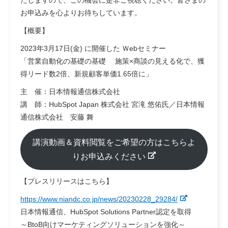
たしますので、この機会に是非ご視聴ください。皆さまの
お申込みを心よりお待ちしています。
【概要】
2023年3月17日(金) に開催した Ｗebセミナー
「営業自動化の基礎の基礎 施策×商談の見える化で、獲
得リード数2倍、新規顧客単価1.65倍に」
主 催：日本情報通信株式会社
講 師：HubSpot Japan 株式会社 宮滝 悠佑氏／日本情報
通信株式会社 安藤 舞
講演動画＆資料閲覧をご希望の方はこちらよ
りお申込みください
【プレスリリースはこちら】
https://www.niandc.co.jp/news/20230228_29284/
日本情報通信、HubSpot Solutions Partner認定を取得
～BtoB向けマーケティングソリューションを強化～