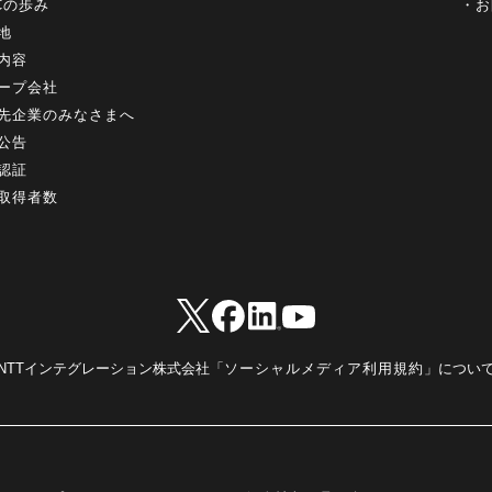
+Cの歩み
お
地
内容
ープ会社
先企業のみなさまへ
公告
認証
取得者数
NTTインテグレーション株式会社「
ソーシャルメディア利用規約
」につい