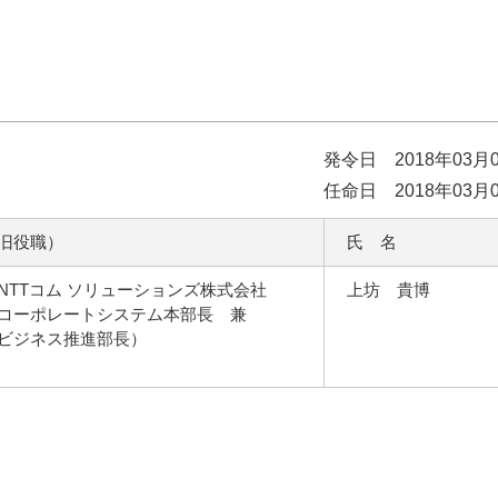
発令日 2018年03月
任命日 2018年03月
旧役職）
氏 名
NTTコム ソリューションズ株式会社
上坊 貴博
ーポレートシステム本部長 兼
ジネス推進部長）