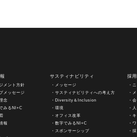
情報
サスティナビリティ
採
ジメント方針
メッセージ
ニ
プメッセージ
サスティナビリティへの考え方
メ
理念
Diversity＆Inclusion
会
でみるNI+C
環境
人
図
オフィス改革
キ
情報
数字でみるNI+C
ワ
スポンサーシップ
採