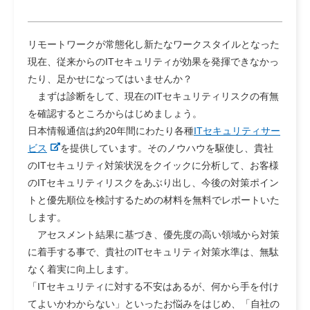
リモートワークが常態化し新たなワークスタイルとなった
現在、従来からのITセキュリティが効果を発揮できなかっ
たり、足かせになってはいませんか？
まずは診断をして、現在のITセキュリティリスクの有無
を確認するところからはじめましょう。
日本情報通信は約20年間にわたり各種
ITセキュリティサー
ビス
を提供しています。そのノウハウを駆使し、貴社
のITセキュリティ対策状況をクイックに分析して、お客様
のITセキュリティリスクをあぶり出し、今後の対策ポイン
トと優先順位を検討するための材料を無料でレポートいた
します。
アセスメント結果に基づき、優先度の高い領域から対策
に着手する事で、貴社のITセキュリティ対策水準は、無駄
なく着実に向上します。
「ITセキュリティに対する不安はあるが、何から手を付け
てよいかわからない」といったお悩みをはじめ、「自社の