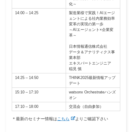
化～
14:00 – 14:25
製造業様で実践！AIエージ
ェントによる社内業務効率
変革の実現の第一歩
～AIエージェント×企業変
革～
日本情報通信株式会社
データ＆アナリティクス事
業本部
エキスパートエンジニア
稲見 慎
14:25 – 14:50
THINK2025最新情報アップ
デート
15:10 – 17:10
watsonx Orchestrateハンズ
オン
17:10 – 18:00
交流会（自由参加）
＊最新のセミナー情報は
こちら
よりご確認下さい