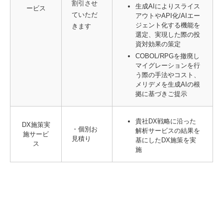
割引させ
生成AIによりスライス
ービス
ていただ
アウトやAPI化/AIエー
ジェント化する機能を
きます
選定、実現した際の投
資対効果の策定
COBOL/RPGを撤廃し
マイグレーションを行
う際の手法やコスト、
メリデメを生成AIの根
拠に基づきご提示
貴社DX戦略に沿った
DX施策実
・個別お
解析サービスの結果を
施サービ
見積り
基にしたDX施策を実
ス
施