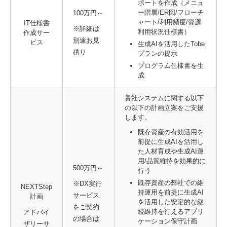
ポートを作成（メニュ
ー階層/ER図/フローチ
100万円～
ャート/利用頻度/資源
IT仕様書
※詳細は
利用状況仕様書）
作成サー
別途お見
ビス
生成AIを活用したTobe
積り
プランの提示
プログラム仕様書を生
成
貴社システムに関する以下
の以下の計画立案をご支援
します。
既存資産の有効活用を
前提に生成AIを活用し
た人材育成や生成AI運
用/品質維持を効果的に
500万円～
行う
既存資産の弊社での維
※DX実行
NEXTStep
持運用を前提に生成AI
サービス
計画
を活用した安定的な継
をご契約
続維持を行えるアプリ
アドバイ
の場合は
ケーション保守計画
ザリーサ