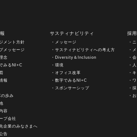
情報
サスティナビリティ
採
ジメント方針
メッセージ
ニ
プメッセージ
サスティナビリティへの考え方
メ
理念
Diversity＆Inclusion
会
でみるNI+C
環境
人
図
オフィス改革
キ
情報
数字でみるNI+C
ワ
スポンサーシップ
採
+Cの歩み
お
地
内容
ープ会社
先企業のみなさまへ
公告