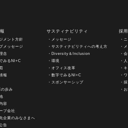
情報
サスティナビリティ
採
ジメント方針
メッセージ
ニ
プメッセージ
サスティナビリティへの考え方
メ
理念
Diversity＆Inclusion
会
でみるNI+C
環境
人
図
オフィス改革
キ
情報
数字でみるNI+C
ワ
スポンサーシップ
採
+Cの歩み
お
地
内容
ープ会社
先企業のみなさまへ
公告