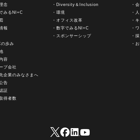
理念
Diversity＆Inclusion
会
でみるNI+C
環境
人
図
オフィス改革
キ
情報
数字でみるNI+C
ワ
スポンサーシップ
採
+Cの歩み
お
地
内容
ープ会社
先企業のみなさまへ
公告
認証
取得者数