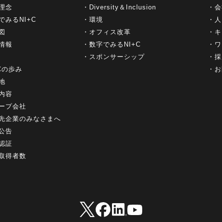
理念
Diversity＆Inclusion
会
でみるNI+C
環境
人
図
オフィス改革
キ
情報
数字でみるNI+C
ワ
スポンサーシップ
採
+Cの歩み
お
地
内容
ープ会社
先企業のみなさまへ
公告
認証
取得者数