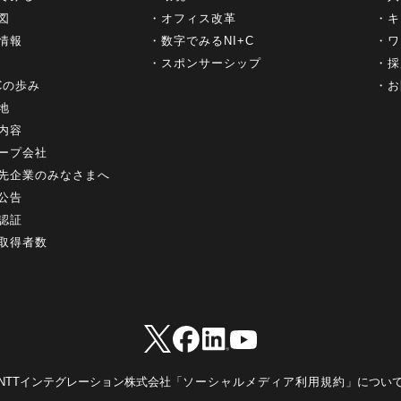
図
オフィス改革
キ
情報
数字でみるNI+C
ワ
スポンサーシップ
採
+Cの歩み
お
地
内容
ープ会社
先企業のみなさまへ
公告
認証
取得者数
NTTインテグレーション株式会社「
ソーシャルメディア利用規約
」につい