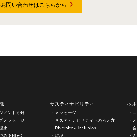
のお問い合わせは
こちらから
情報
サスティナビリティ
採
ジメント方針
メッセージ
ニ
プメッセージ
サスティナビリティへの考え方
メ
理念
Diversity＆Inclusion
会
でみるNI+C
環境
人