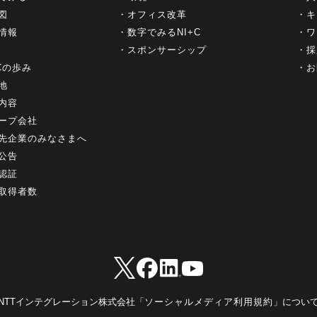
図
オフィス改革
キ
情報
数字でみるNI+C
ワ
スポンサーシップ
採
+Cの歩み
お
地
内容
ープ会社
先企業のみなさまへ
公告
認証
取得者数
NTTインテグレーション株式会社「
ソーシャルメディア利用規約
」につい