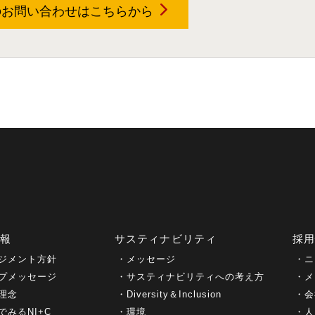
のお問い合わせは
こちらから
情報
サスティナビリティ
採
ジメント方針
メッセージ
ニ
プメッセージ
サスティナビリティへの考え方
メ
理念
Diversity＆Inclusion
会
でみるNI+C
環境
人