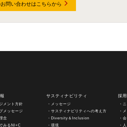
のお問い合わせは
こちらから
情報
サスティナビリティ
採
ジメント方針
メッセージ
ニ
プメッセージ
サスティナビリティへの考え方
メ
理念
Diversity＆Inclusion
会
でみるNI+C
環境
人