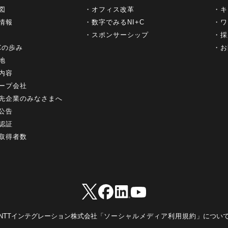
図
オフィス改革
キ
情報
数字でみるNI+C
ワ
スポンサーシップ
採
+Cの歩み
お
地
内容
ープ会社
先企業のみなさまへ
公告
認証
取得者数
NTTインテグレーション株式会社「
ソーシャルメディア利用規約
」につい