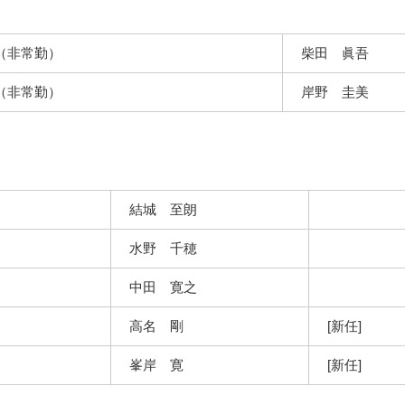
（非常勤）
柴田 眞吾
（非常勤）
岸野 圭美
結城 至朗
水野 千穂
中田 寛之
高名 剛
[新任]
峯岸 寛
[新任]