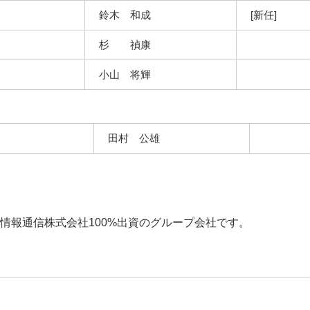
鈴木 和成
[新任]
杉 禎康
小山 将輝
田村 公雄
情報通信株式会社100%出資のグループ会社です。