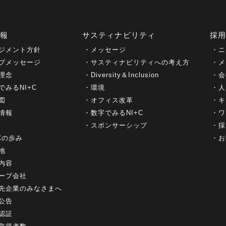
情報
サスティナビリティ
採
ジメント方針
メッセージ
ニ
プメッセージ
サスティナビリティへの考え方
メ
理念
Diversity＆Inclusion
会
でみるNI+C
環境
人
図
オフィス改革
キ
情報
数字でみるNI+C
ワ
スポンサーシップ
採
+Cの歩み
お
地
内容
ープ会社
先企業のみなさまへ
公告
認証